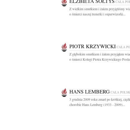
ELŻBIETA SOŁTYS
CAŁA PO
Z wielkim smutkiem i żalem przyjęliśmy w
o śmierci naszej trenerki i superwizorki...
PIOTR KRZYWICKI
CAŁA P
Z głębokim smutkiem i żalem przyjąłem wi
o śmierci Kolegi Piotra Krzywickiego Posła 
HANS LEMBERG
CAŁA POLS
3 grudnia 2009 roku zmarł po krótkiej, ciężk
chorobie Hans Lemberg (1933 - 2009)...