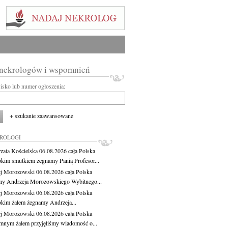
 nekrologów i wspomnień
wisko lub numer ogłoszenia:
+ szukanie zaawansowane
KROLOGI
zata Kościelska
06.08.2026
cała Polska
okim smutkiem żegnamy Panią Profesor...
j Morozowski
06.08.2026
cała Polska
y Andrzeja Morozowskiego Wybitnego...
j Morozowski
06.08.2026
cała Polska
okim żalem żegnamy Andrzeja...
j Morozowski
06.08.2026
cała Polska
mnym żalem przyjęliśmy wiadomość o...