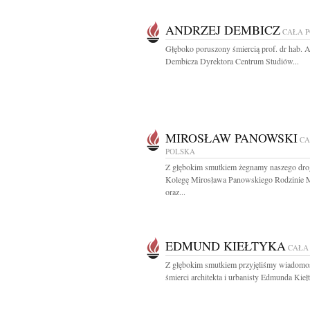
ANDRZEJ DEMBICZ
CAŁA 
Głęboko poruszony śmiercią prof. dr hab. 
Dembicza Dyrektora Centrum Studiów...
MIROSŁAW PANOWSKI
CA
POLSKA
Z głębokim smutkiem żegnamy naszego dro
Kolegę Mirosława Panowskiego Rodzinie 
oraz...
EDMUND KIEŁTYKA
CAŁA
Z głębokim smutkiem przyjęliśmy wiadomo
śmierci architekta i urbanisty Edmunda Kiełt