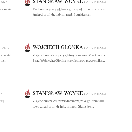
STANISŁAW WOYKE
LSKA
CAŁA POLSKA
iadomość
Rodzinie wyrazy głębokiego współczucia z powodu
śmierci prof. dr. hab. n. med. Stanisława...
WOJCIECH GLONKA
OLSKA
CAŁA POLSKA
adomość
Z głębokim żalem przyjęliśmy wiadomość o śmierci
na...
Pana Wojciecha Glonka wieloletniego pracownika...
STANISŁAW WOYKE
KA
CAŁA POLSKA
iej
Z głębokim żalem zawiadamiamy, że 4 grudnia 2009
roku zmarł prof. dr hab. n. med. Stanisław...