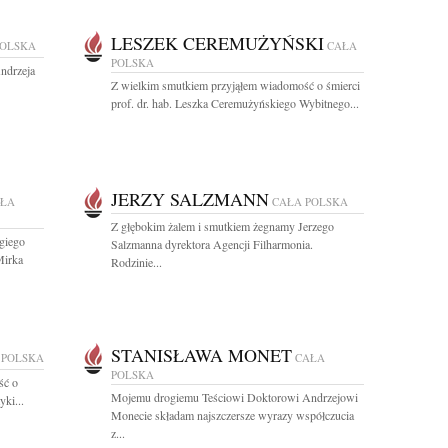
LESZEK CEREMUŻYŃSKI
POLSKA
CAŁA
POLSKA
Andrzeja
Z wielkim smutkiem przyjąłem wiadomość o śmierci
prof. dr. hab. Leszka Ceremużyńskiego Wybitnego...
JERZY SALZMANN
ŁA
CAŁA POLSKA
Z głębokim żalem i smutkiem żegnamy Jerzego
giego
Salzmanna dyrektora Agencji Filharmonia.
Mirka
Rodzinie...
STANISŁAWA MONET
 POLSKA
CAŁA
POLSKA
ść o
Mojemu drogiemu Teściowi Doktorowi Andrzejowi
yki...
Monecie składam najszczersze wyrazy współczucia
z...