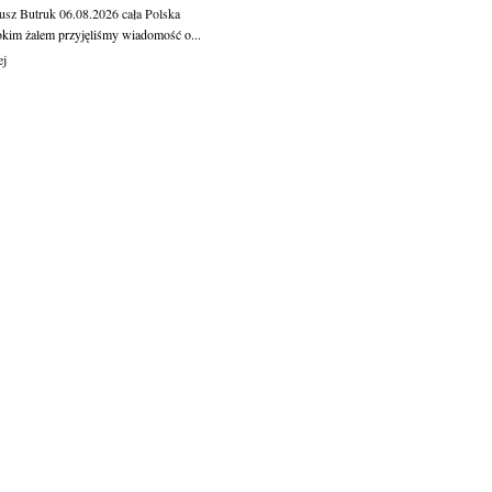
usz Butruk
06.08.2026
cała Polska
okim żalem przyjęliśmy wiadomość o...
ej