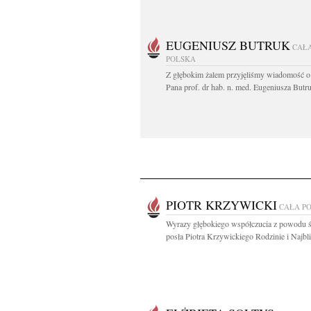
EUGENIUSZ BUTRUK
CAŁ
POLSKA
Z głębokim żalem przyjęliśmy wiadomość o
Pana prof. dr hab. n. med. Eugeniusza Butru
PIOTR KRZYWICKI
CAŁA P
Wyrazy głębokiego współczucia z powodu ś
posła Piotra Krzywickiego Rodzinie i Najbl