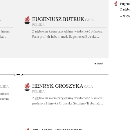
Eugeni
Z głęb
+ więc
EUGENIUSZ BUTRUK
A
CAŁA
POLSKA
 śmierci
Z głębokim żalem przyjęliśmy wiadomość o śmierci
ka...
Pana prof. dr hab. n. med. Eugeniusza Butruka...
więcej
HENRYK GROSZYKA
OLSKA
CAŁA
POLSKA
mierci
Z głębokim żalem przyjęliśmy wiadomość o śmierci
iższym...
profesora Henryka Groszyka Sędziego Trybunału...