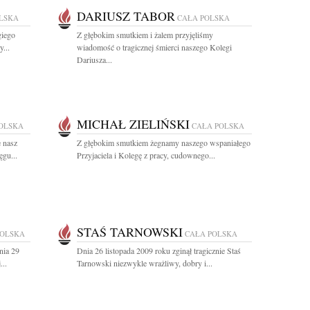
DARIUSZ TABOR
LSKA
CAŁA POLSKA
giego
Z głębokim smutkiem i żalem przyjęliśmy
...
wiadomość o tragicznej śmierci naszego Kolegi
Dariusza...
MICHAŁ ZIELIŃSKI
OLSKA
CAŁA POLSKA
e nasz
Z głębokim smutkiem żegnamy naszego wspaniałego
ęgu...
Przyjaciela i Kolegę z pracy, cudownego...
STAŚ TARNOWSKI
POLSKA
CAŁA POLSKA
nia 29
Dnia 26 listopada 2009 roku zginął tragicznie Staś
...
Tarnowski niezwykle wrażliwy, dobry i...