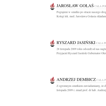
JAROSŁAW GOŁAŚ
CAŁA PO
Pogrążeni w smutku po stracie naszego dro
Kolegi lek. med. Jarosława Gołasia składamy
RYSZARD JASIŃSKI
CAŁA P
28 listopada 2009 roku odszedł od nas nagl
Przyjaciel Ryszard Jasiński Gubernator Okr
ANDRZEJ DEMBICZ
CAŁA 
Z ogromnym smutkiem zawiadamiamy, że d
listopada 2009 r. zmarł prof. dr hab. Andrzej