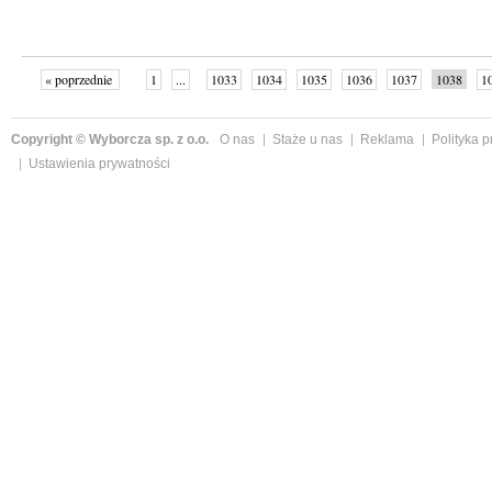
« poprzednie
1
...
1033
1034
1035
1036
1037
1038
1
...
1059
następne »
Copyright © Wyborcza sp. z o.o.
O nas
Staże u nas
Reklama
Polityka 
Ustawienia prywatności