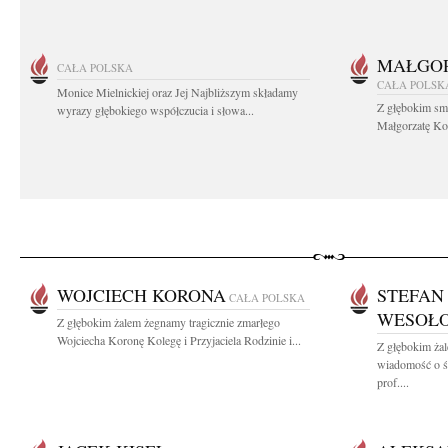
MAŁGOR
CAŁA POLSKA
CAŁA POLSK
Monice Mielnickiej oraz Jej Najbliższym składamy
Z głębokim sm
wyrazy głębokiego współczucia i słowa...
Małgorzatę Koś
WOJCIECH KORONA
STEFAN
CAŁA POLSKA
WESOŁ
Z głębokim żalem żegnamy tragicznie zmarłego
Wojciecha Koronę Kolegę i Przyjaciela Rodzinie i...
Z głębokim żal
wiadomość o ś
prof....