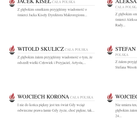
JACEK KISEŁ
ALEKS
CAŁA POLSKA
CAŁA POLSK
Z głębokim smutkiem przyjęliśmy wiadomość o
Z głębokim sm
śmierci Jacka Kiseły Dyrektora Makroregionu...
śmierci Aleks
Rady...
WITOLD SKULICZ
STEFAN
CAŁA POLSKA
POLSKA
Z głębokim żalem przyjęliśmy wiadomość o tym, że
Z żalem przyję
odszedł wielki Człowiek i Przyjaciel, Artysta,...
Stefana Wesoł
WOJCIECH KORONA
WOJCIE
CAŁA POLSKA
I nie do końca piękny jest ten świat Gdy wciąż
Nie umiera ten
odwieczne prawa łamie Gdy życie, choć piękne, tak...
głębokim żale
24...