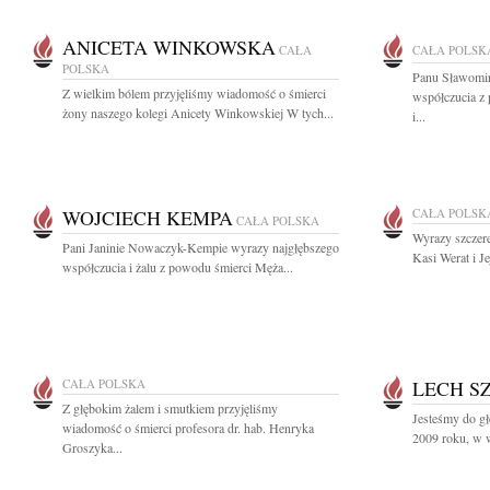
ANICETA WINKOWSKA
CAŁA
CAŁA POLSK
POLSKA
Panu Sławomir
Z wielkim bólem przyjęliśmy wiadomość o śmierci
współczucia z 
żony naszego kolegi Anicety Winkowskiej W tych...
i...
WOJCIECH KEMPA
CAŁA POLSK
CAŁA POLSKA
Wyrazy szczere
Pani Janinie Nowaczyk-Kempie wyrazy najgłębszego
Kasi Werat i J
współczucia i żalu z powodu śmierci Męża...
CAŁA POLSKA
LECH S
Z głębokim żalem i smutkiem przyjęliśmy
Jesteśmy do gł
wiadomość o śmierci profesora dr. hab. Henryka
2009 roku, w w
Groszyka...