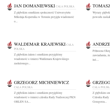
JAN DOMANIEWSKI
TOMASZ
CAŁA POLSKA
Z głębokim smutkiem społeczność Uniwersytetu
Wyrazy głęboki
Mikołaja Kopernika w Toruniu przyjęła wiadomość
powodu zaskaku
o...
WALDEMAR KRAJEWSKI
ANDRZE
CAŁA
POLSKA
Północna Okrę
Z głębokim żalem i smutkiem przyjęliśmy
zawiadamia, że
wiadomość o śmierci Waldemara Krajewskiego
inż....
zasłużonego...
GRZEGORZ MICHNIEWICZ
GRZEGO
CAŁA POLSKA
CAŁA POLSK
Z głębokim żalem i smutkiem przyjęliśmy
Z głębokim sm
wiadomość o śmierci członka Rady Nadzorczej PKN
Członka Rady
ORLEN SA...
Grzegorza...