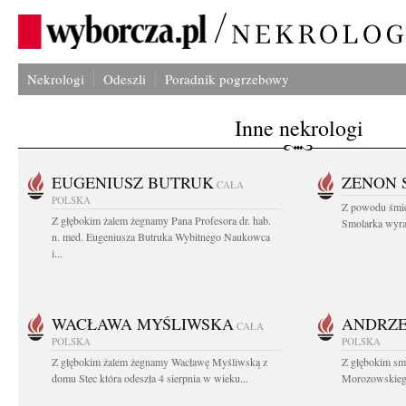
Nekrologi
Odeszli
Poradnik pogrzebowy
Inne nekrologi
EUGENIUSZ BUTRUK
ZENON 
CAŁA
POLSKA
Z powodu śmie
Z głębokim żalem żegnamy Pana Profesora dr. hab.
Smolarka wyraz
n. med. Eugeniusza Butruka Wybitnego Naukowca
i...
WACŁAWA MYŚLIWSKA
ANDRZE
CAŁA
POLSKA
POLSKA
Z głębokim żalem żegnamy Wacławę Myśliwską z
Z głębokim sm
domu Stec która odeszła 4 sierpnia w wieku...
Morozowskiego 