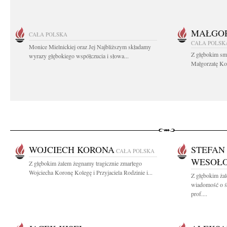
MAŁGOR
CAŁA POLSKA
CAŁA POLSK
Monice Mielnickiej oraz Jej Najbliższym składamy
Z głębokim sm
wyrazy głębokiego współczucia i słowa...
Małgorzatę Koś
WOJCIECH KORONA
STEFAN
CAŁA POLSKA
WESOŁ
Z głębokim żalem żegnamy tragicznie zmarłego
Wojciecha Koronę Kolegę i Przyjaciela Rodzinie i...
Z głębokim żal
wiadomość o ś
prof....