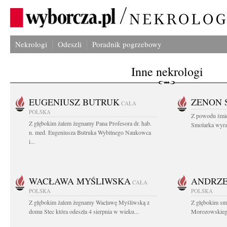
Nekrologi
Odeszli
Poradnik pogrzebowy
Inne nekrologi
EUGENIUSZ BUTRUK
ZENON 
CAŁA
POLSKA
Z powodu śmie
Z głębokim żalem żegnamy Pana Profesora dr. hab.
Smolarka wyraz
n. med. Eugeniusza Butruka Wybitnego Naukowca
i...
WACŁAWA MYŚLIWSKA
ANDRZE
CAŁA
POLSKA
POLSKA
Z głębokim żalem żegnamy Wacławę Myśliwską z
Z głębokim sm
domu Stec która odeszła 4 sierpnia w wieku...
Morozowskiego 