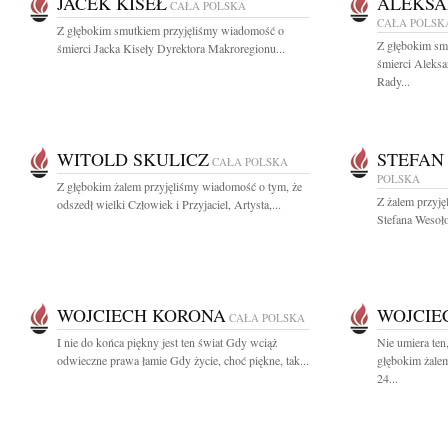
JACEK KISEŁ
ALEKS
CAŁA POLSKA
CAŁA POLSK
Z głębokim smutkiem przyjęliśmy wiadomość o
Z głębokim sm
śmierci Jacka Kiseły Dyrektora Makroregionu...
śmierci Aleks
Rady...
WITOLD SKULICZ
STEFAN
CAŁA POLSKA
POLSKA
Z głębokim żalem przyjęliśmy wiadomość o tym, że
Z żalem przyję
odszedł wielki Człowiek i Przyjaciel, Artysta,...
Stefana Wesoł
WOJCIECH KORONA
WOJCIE
CAŁA POLSKA
I nie do końca piękny jest ten świat Gdy wciąż
Nie umiera ten
odwieczne prawa łamie Gdy życie, choć piękne, tak...
głębokim żale
24...