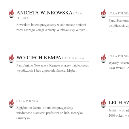
ANICETA WINKOWSKA
CAŁA
CAŁA POLSK
POLSKA
Panu Sławomir
Z wielkim bólem przyjęliśmy wiadomość o śmierci
współczucia z 
żony naszego kolegi Anicety Winkowskiej W tych...
i...
WOJCIECH KEMPA
CAŁA POLSK
CAŁA POLSKA
Wyrazy szczere
Pani Janinie Nowaczyk-Kempie wyrazy najgłębszego
Kasi Werat i J
współczucia i żalu z powodu śmierci Męża...
CAŁA POLSKA
LECH S
Z głębokim żalem i smutkiem przyjęliśmy
Jesteśmy do gł
wiadomość o śmierci profesora dr. hab. Henryka
2009 roku, w w
Groszyka...