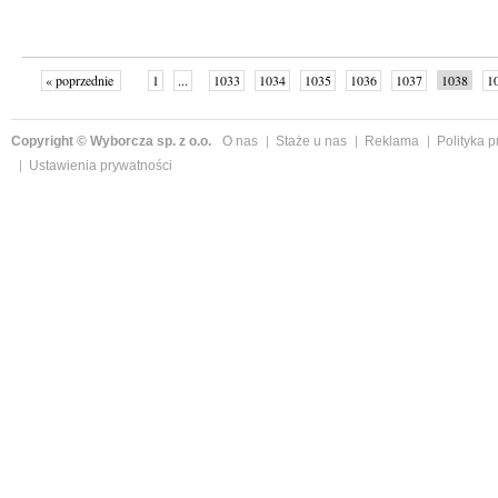
« poprzednie
1
...
1033
1034
1035
1036
1037
1038
1
...
1059
następne »
Copyright © Wyborcza sp. z o.o.
O nas
Staże u nas
Reklama
Polityka 
Ustawienia prywatności