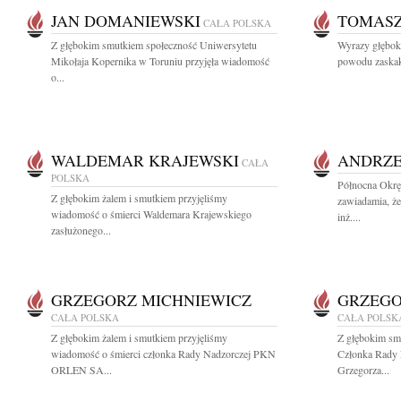
JAN DOMANIEWSKI
TOMASZ
CAŁA POLSKA
Z głębokim smutkiem społeczność Uniwersytetu
Wyrazy głęboki
Mikołaja Kopernika w Toruniu przyjęła wiadomość
powodu zaskaku
o...
WALDEMAR KRAJEWSKI
ANDRZE
CAŁA
POLSKA
Północna Okrę
Z głębokim żalem i smutkiem przyjęliśmy
zawiadamia, że
wiadomość o śmierci Waldemara Krajewskiego
inż....
zasłużonego...
GRZEGORZ MICHNIEWICZ
GRZEGO
CAŁA POLSKA
CAŁA POLSK
Z głębokim żalem i smutkiem przyjęliśmy
Z głębokim sm
wiadomość o śmierci członka Rady Nadzorczej PKN
Członka Rady
ORLEN SA...
Grzegorza...