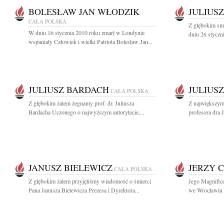
BOLESŁAW JAN WŁODZIK
JULIUS
CAŁA POLSKA
Z głębokim sm
W dniu 16 stycznia 2010 roku zmarł w Londynie
dniu 26 styczn
wspaniały Człowiek i wielki Patriota Bolesław Jan...
JULIUSZ BARDACH
JULIUS
CAŁA POLSKA
Z głębokim żalem żegnamy prof. dr. Juliusza
Z największym 
Bardacha Uczonego o najwyższym autorytecie,...
profesora dra 
JANUSZ BIELEWICZ
JERZY 
CAŁA POLSKA
Z głębokim żalem przyjęliśmy wiadomość o śmierci
Jego Magnific
Pana Janusza Bielewicza Prezesa i Dyrektora...
we Wrocławiu p