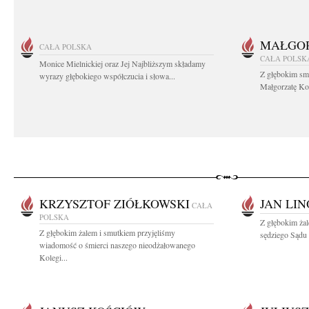
MAŁGOR
CAŁA POLSKA
CAŁA POLSK
Monice Mielnickiej oraz Jej Najbliższym składamy
Z głębokim sm
wyrazy głębokiego współczucia i słowa...
Małgorzatę Koś
KRZYSZTOF ZIÓŁKOWSKI
JAN LI
CAŁA
POLSKA
Z głębokim ża
Z głębokim żalem i smutkiem przyjęliśmy
sędziego Sądu 
wiadomość o śmierci naszego nieodżałowanego
Kolegi...