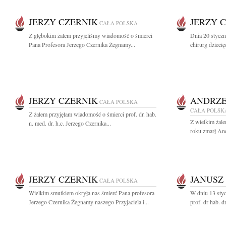
JERZY CZERNIK
JERZY 
CAŁA POLSKA
Z głębokim żalem przyjęliśmy wiadomość o śmierci
Dnia 20 styczn
Pana Profesora Jerzego Czernika Żegnamy...
chirurg dziecięc
JERZY CZERNIK
ANDRZE
CAŁA POLSKA
CAŁA POLSK
Z żalem przyjęłam wiadomość o śmierci prof. dr. hab.
Z wielkim żale
n. med. dr. h.c. Jerzego Czernika...
roku zmarł And
JERZY CZERNIK
JANUSZ
CAŁA POLSKA
Wielkim smutkiem okryła nas śmierć Pana profesora
W dniu 13 styc
Jerzego Czernika Żegnamy naszego Przyjaciela i...
prof. dr hab. d