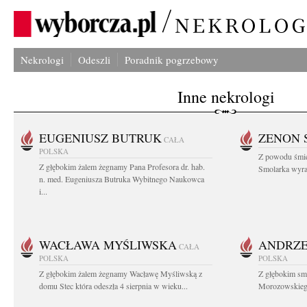
Nekrologi
Odeszli
Poradnik pogrzebowy
Inne nekrologi
EUGENIUSZ BUTRUK
ZENON 
CAŁA
POLSKA
Z powodu śmie
Z głębokim żalem żegnamy Pana Profesora dr. hab.
Smolarka wyraz
n. med. Eugeniusza Butruka Wybitnego Naukowca
i...
WACŁAWA MYŚLIWSKA
ANDRZE
CAŁA
POLSKA
POLSKA
Z głębokim żalem żegnamy Wacławę Myśliwską z
Z głębokim sm
domu Stec która odeszła 4 sierpnia w wieku...
Morozowskiego 