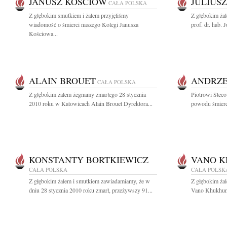
JANUSZ KOŚCIÓW
JULIUS
CAŁA POLSKA
Z głębokim smutkiem i żalem przyjęliśmy
Z głębokim ża
wiadomość o śmierci naszego Kolegi Janusza
prof. dr. hab. 
Kościowa...
ALAIN BROUET
ANDRZE
CAŁA POLSKA
Z głębokim żalem żegnamy zmarłego 28 stycznia
Piotrowi Steco
2010 roku w Katowicach Alain Brouet Dyrektora...
powodu śmierci
KONSTANTY BORTKIEWICZ
VANO K
CAŁA POLSKA
CAŁA POLSK
Z głębokim żalem i smutkiem zawiadamiamy, że w
Z głębokim ża
dniu 28 stycznia 2010 roku zmarł, przeżywszy 91...
Vano Khukhuna