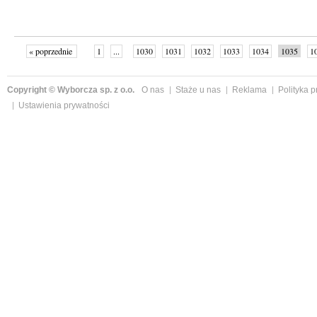
« poprzednie
1
...
1030
1031
1032
1033
1034
1035
1
...
1059
następne »
Copyright © Wyborcza sp. z o.o.
O nas
Staże u nas
Reklama
Polityka 
Ustawienia prywatności