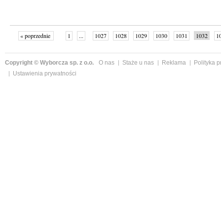
« poprzednie
1
...
1027
1028
1029
1030
1031
1032
1
...
1059
następne »
Copyright © Wyborcza sp. z o.o.
O nas
Staże u nas
Reklama
Polityka 
Ustawienia prywatności