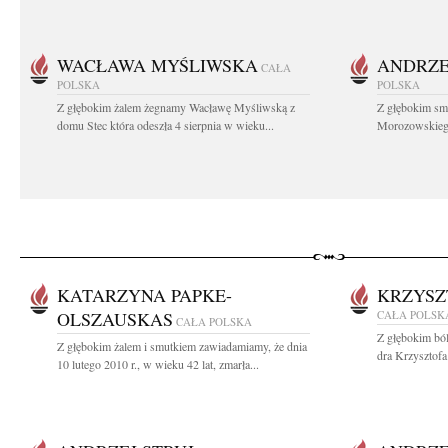
WACŁAWA MYŚLIWSKA
ANDRZE
CAŁA
POLSKA
POLSKA
Z głębokim żalem żegnamy Wacławę Myśliwską z
Z głębokim sm
domu Stec która odeszła 4 sierpnia w wieku...
Morozowskiego 
KATARZYNA PAPKE-
KRZYSZ
OLSZAUSKAS
CAŁA POLSK
CAŁA POLSKA
Z głębokim bó
Z głębokim żalem i smutkiem zawiadamiamy, że dnia
dra Krzysztofa
10 lutego 2010 r., w wieku 42 lat, zmarła...