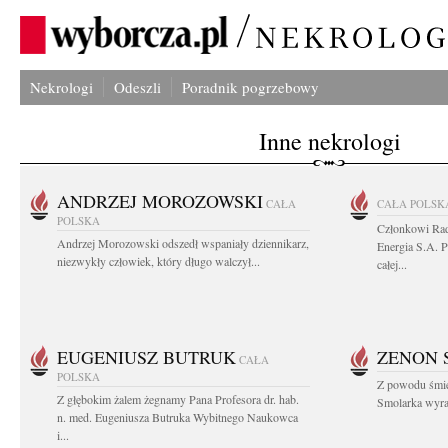
Nekrologi
Odeszli
Poradnik pogrzebowy
Inne nekrologi
ANDRZEJ MOROZOWSKI
CAŁA
CAŁA POLSK
POLSKA
Członkowi Ra
Andrzej Morozowski odszedł wspaniały dziennikarz,
Energia S.A. 
niezwykły człowiek, który długo walczył...
całej...
EUGENIUSZ BUTRUK
ZENON 
CAŁA
POLSKA
Z powodu śmie
Z głębokim żalem żegnamy Pana Profesora dr. hab.
Smolarka wyraz
n. med. Eugeniusza Butruka Wybitnego Naukowca
i...