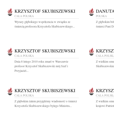
KRZYSZTOF SKUBISZEWSKI
DANUT
CAŁA POLSKA
POLSKA
Wyrazy głębokiego współczucia w związku ze
Z głębokim bó
śmiercią profesora Krzysztofa Skubiszewskiego...
śmierci Pani D
KRZYSZTOF SKUBISZEWSKI
KRZYSZ
CAŁA POLSKA
CAŁA POLSK
Dnia 8 lutego 2010 roku zmarł w Warszawie
Z wielkim smu
profesor Krzysztof Skubiszewski mój Szef i
Skubiszewskie
Przyjaciel...
KRZYSZTOF SKUBISZEWSKI
KRZYSZ
CAŁA POLSKA
CAŁA POLSK
Z głębokim żalem przyjęliśmy wiadomość o śmierci
Z wielkim smu
Krzysztofa Skubiszewskiego byłego Ministra...
krajowi Patriot