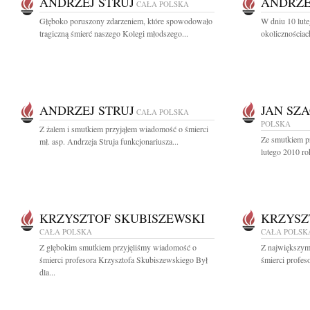
ANDRZEJ STRUJ
ANDRZE
CAŁA POLSKA
Głęboko poruszony zdarzeniem, które spowodowało
W dniu 10 lute
tragiczną śmierć naszego Kolegi młodszego...
okolicznościach
ANDRZEJ STRUJ
JAN SZ
CAŁA POLSKA
POLSKA
Z żalem i smutkiem przyjąłem wiadomość o śmierci
Ze smutkiem p
mł. asp. Andrzeja Struja funkcjonariusza...
lutego 2010 rok
KRZYSZTOF SKUBISZEWSKI
KRZYSZ
CAŁA POLSKA
CAŁA POLSK
Z głębokim smutkiem przyjęliśmy wiadomość o
Z największym
śmierci profesora Krzysztofa Skubiszewskiego Był
śmierci profes
dla...