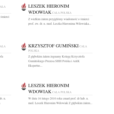
LESZEK HIERONIM
AŁA
WDOWIAK
CAŁA POLSKA
 śmierci
Z wielkim żalem przyjęliśmy wiadomość o śmierci
.
prof. zw. dr. n. med. Leszka Hieronima Wdowiaka...
KRZYSZTOF GUMIŃSKI
AŁA
CAŁA
POLSKA
ofa
Z głębokim żalem żegnamy Kolegę Krzysztofa
Gumińskiego Prezesa SHH Polska i A&K
Ekspertus...
LESZEK HIERONIM
WDOWIAK
CAŁA POLSKA
b. n.
W dniu 16 lutego 2010 roku zmarł prof. dr hab. n.
a
med. Leszek Hieronim Wdowiak Z głębokim żalem...