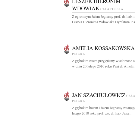
LESZEK HIERONIM
WDOWIAK
CAŁA POLSKA
Z ogromnym żalem żegnamy prof. dr. hab. 
Leszka Hieronima Wdowiaka Dyrektora Inst
AMELIA KOSSAKOWSKA
POLSKA
Z głębokim żalem przyjęliśmy wiadomość o
w dniu 20 lutego 2010 roku Pani dr Amelii..
JAN SZACHUŁOWICZ
CAŁ
POLSKA
Z głębokim bólem i żalem żegnamy zmarłeg
lutego 2010 roku prof. zw. dr. hab. Jana...