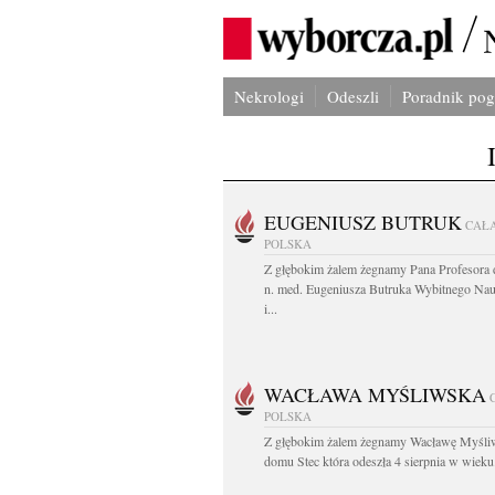
Nekrologi
Odeszli
Poradnik po
EUGENIUSZ BUTRUK
CAŁ
POLSKA
Z głębokim żalem żegnamy Pana Profesora d
n. med. Eugeniusza Butruka Wybitnego Na
i...
WACŁAWA MYŚLIWSKA
POLSKA
Z głębokim żalem żegnamy Wacławę Myśli
domu Stec która odeszła 4 sierpnia w wieku.