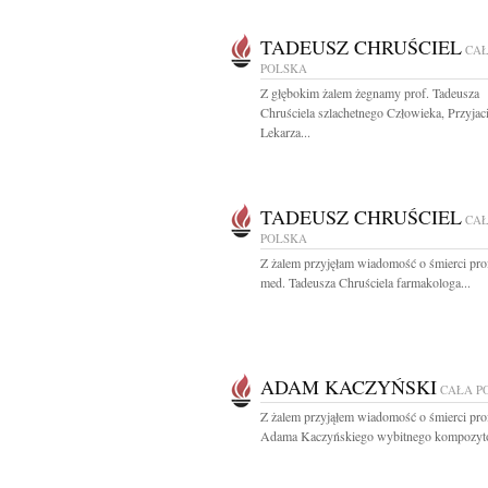
TADEUSZ CHRUŚCIEL
CA
POLSKA
Z głębokim żalem żegnamy prof. Tadeusza
Chruściela szlachetnego Człowieka, Przyjaci
Lekarza...
TADEUSZ CHRUŚCIEL
CA
POLSKA
Z żalem przyjęłam wiadomość o śmierci prof
med. Tadeusza Chruściela farmakologa...
ADAM KACZYŃSKI
CAŁA P
Z żalem przyjąłem wiadomość o śmierci pro
Adama Kaczyńskiego wybitnego kompozytor