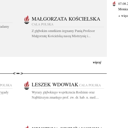
07.08
Monice 
+ więc
MAŁGORZATA KOŚCIELSKA
CAŁA POLSKA
kładamy
Z głębokim smutkiem żegnamy Panią Profesor
Małgorzatę Kościelską naszą Mistrzynię i...
więcej
LESZEK WDOWIAK
 POLSKA
CAŁA POLSKA
rygady
Wyrazy głębokiego współczucia Rodzinie oraz
Najbliższym zmarłego prof. zw. dr. hab. n. med....