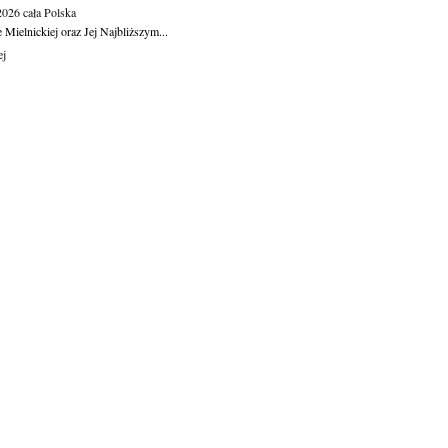
.2026
cała Polska
Mielnickiej oraz Jej Najbliższym...
ej