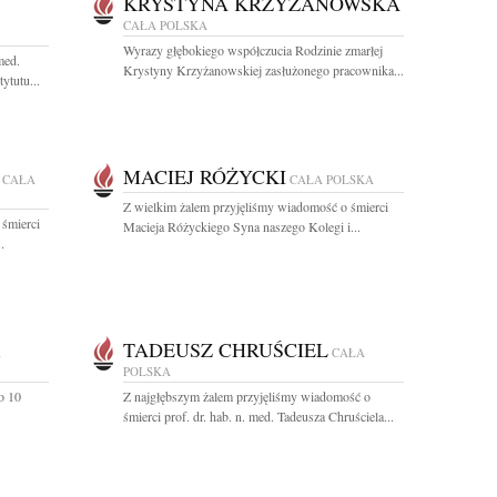
KRYSTYNA KRZYŻANOWSKA
CAŁA POLSKA
Wyrazy głębokiego współczucia Rodzinie zmarłej
med.
Krystyny Krzyżanowskiej zasłużonego pracownika...
ytutu...
MACIEJ RÓŻYCKI
CAŁA
CAŁA POLSKA
Z wielkim żalem przyjęliśmy wiadomość o śmierci
 śmierci
Macieja Różyckiego Syna naszego Kolegi i...
.
TADEUSZ CHRUŚCIEL
A
CAŁA
POLSKA
o 10
Z najgłębszym żalem przyjęliśmy wiadomość o
śmierci prof. dr. hab. n. med. Tadeusza Chruściela...