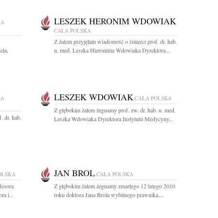
LESZEK HERONIM WDOWIAK
ŁA
CAŁA POLSKA
Z żalem przyjęłam wiadomość o śmierci prof. dr. hab.
ela,
n. med. Leszka Hieronima Wdowiaka Dyrektora...
LESZEK WDOWIAK
ŁA
CAŁA POLSKA
Z głębokim żalem żegnamy prof. zw. dr. hab. n. med.
. dr. hab.
Leszka Wdowiaka Dyrektora Instytutu Medycyny...
JAN BROL
OLSKA
CAŁA POLSKA
fesora
Z głębokim żalem żegnamy zmarłego 12 lutego 2010
a i...
roku doktora Jana Brola wybitnego prawnika,...