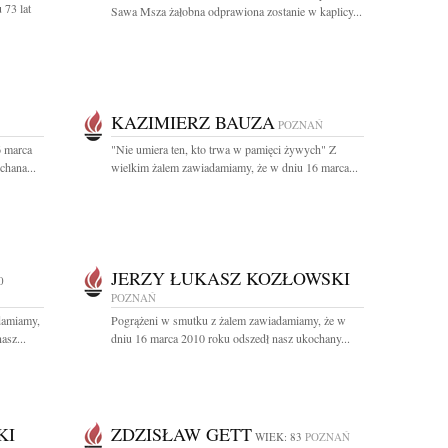
 73 lat
Sawa Msza żałobna odprawiona zostanie w kaplicy...
KAZIMIERZ BAUZA
POZNAŃ
6 marca
"Nie umiera ten, kto trwa w pamięci żywych" Z
chana...
wielkim żalem zawiadamiamy, że w dniu 16 marca...
JERZY ŁUKASZ KOZŁOWSKI
0
POZNAŃ
damiamy,
Pogrążeni w smutku z żalem zawiadamiamy, że w
asz...
dniu 16 marca 2010 roku odszedł nasz ukochany...
KI
ZDZISŁAW GETT
WIEK: 83
POZNAŃ