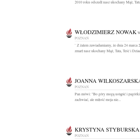
2010 roku odszedł nasz ukochany Mąż, Tatuś
WŁODZIMIERZ NOWAK
W
POZNAŃ
` Z żalem zawiadamiamy, że dnia 24 marca 
zmarł nasz ukochany Mąż, Tata, Teść i Dziad
JOANNA WILKOSZARSK
POZNAŃ
Pan mówi: "Bo góry mogą ustąpić i pagórki
zachwiać, ale miłość moja nie...
KRYSTYNA STYBURSKA
POZNAŃ