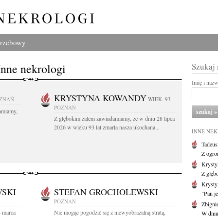
grzebowy
Inne nekrologi
Szukaj
Imię i naz
KRYSTYNA KOWANDY
ZNAŃ
WIEK: 93
POZNAŃ
amiamy,
Z głębokim żalem zawiadamiamy, że w dniu 28 lipca
2026 w wieku 93 lat zmarła nasza ukochana...
INNE NE
Tadeus
Z ogro
Kryst
Z głęb
Krysty
SKI
STEFAN GROCHOLEWSKI
"Pan je
POZNAŃ
Zbigni
4 marca
Nie mogąc pogodzić się z niewyobrażalną stratą,
W dniu 