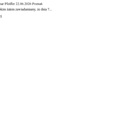
ar Pfeiffer
22.06.2026
Poznań
okim żalem zawiadamiamy, że dnia 7...
ej