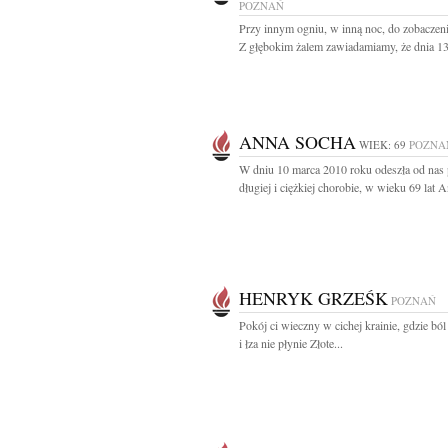
POZNAŃ
Przy innym ogniu, w inną noc, do zobaczen
Z głębokim żalem zawiadamiamy, że dnia 13
ANNA SOCHA
WIEK: 69
POZNA
W dniu 10 marca 2010 roku odeszła od nas
długiej i ciężkiej chorobie, w wieku 69 lat A
HENRYK GRZEŚK
POZNAŃ
Pokój ci wieczny w cichej krainie, gdzie ból
i łza nie płynie Złote...