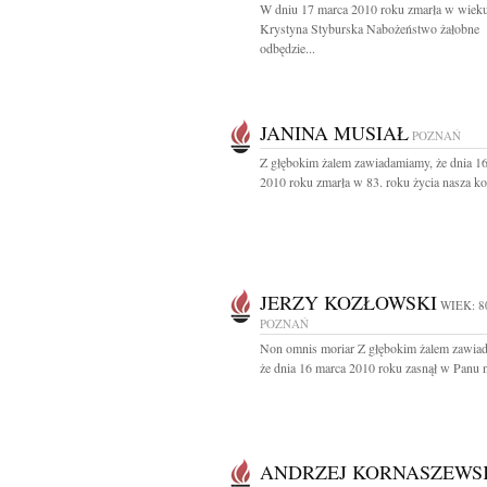
W dniu 17 marca 2010 roku zmarła w wieku
Krystyna Styburska Nabożeństwo żałobne
odbędzie...
JANINA MUSIAŁ
POZNAŃ
Z głębokim żalem zawiadamiamy, że dnia 1
2010 roku zmarła w 83. roku życia nasza ko
JERZY KOZŁOWSKI
WIEK: 8
POZNAŃ
Non omnis moriar Z głębokim żalem zawia
że dnia 16 marca 2010 roku zasnął w Panu n
ANDRZEJ KORNASZEWS