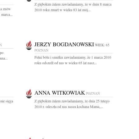
Z głębokim żalem zawiadamiamy, że w dniu 8 marca
ia znów
2010 roku zmarł w wieku 83 lat mój...
 marca...
JERZY BOGDANOWSKI
Ń
WIEK: 65
POZNAŃ
 po
Pełni bólu i smutku zawiadamiamy, że 1 marca 2010
nna...
roku odszedł od nas w wieku 65 lat nasz...
ANNA WITKOWIAK
POZNAŃ
 nie sięga
Z głębokim żalem zawiadamiamy, że dnia 25 lutego
2010 r. odeszła od nas nasza kochana Mama,...