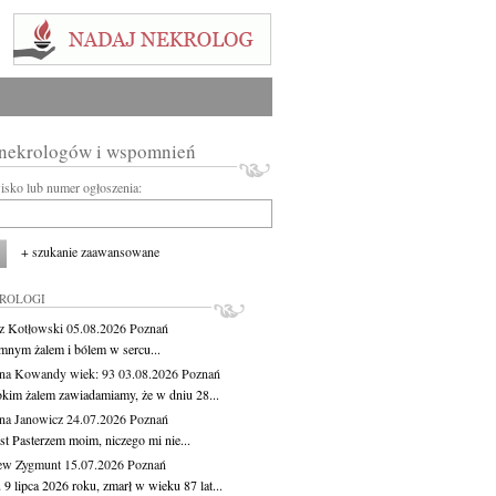
 nekrologów i wspomnień
wisko lub numer ogłoszenia:
+ szukanie zaawansowane
KROLOGI
z Kotłowski
05.08.2026
Poznań
mnym żalem i bólem w sercu...
yna Kowandy
wiek: 93
03.08.2026
Poznań
okim żalem zawiadamiamy, że w dniu 28...
na Janowicz
24.07.2026
Poznań
st Pasterzem moim, niczego mi nie...
ew Zygmunt
15.07.2026
Poznań
9 lipca 2026 roku, zmarł w wieku 87 lat...