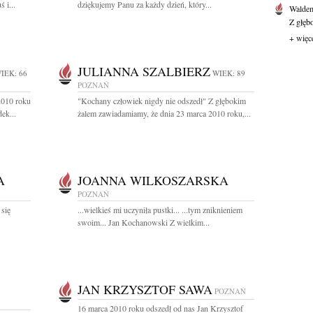
 i...
dziękujemy Panu za każdy dzień, który...
Waldem
Z głęb
+ więc
JULIANNA SZALBIERZ
IEK: 66
WIEK: 89
POZNAŃ
2010 roku
"Kochany człowiek nigdy nie odszedł" Z głębokim
ek...
żalem zawiadamiamy, że dnia 23 marca 2010 roku,...
A
JOANNA WILKOSZARSKA
POZNAŃ
 się
...wielkieś mi uczyniła pustki... ...tym zniknieniem
swoim... Jan Kochanowski Z wielkim...
JAN KRZYSZTOF SAWA
POZNAŃ
16 marca 2010 roku odszedł od nas Jan Krzysztof