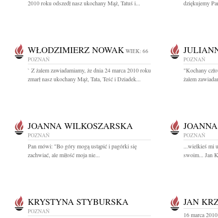
2010 roku odszedł nasz ukochany Mąż, Tatuś i...
dziękujemy Pan
WŁODZIMIERZ NOWAK
JULIAN
WIEK: 66
POZNAŃ
POZNAŃ
` Z żalem zawiadamiamy, że dnia 24 marca 2010 roku
"Kochany czło
zmarł nasz ukochany Mąż, Tata, Teść i Dziadek...
żalem zawiadam
JOANNA WILKOSZARSKA
JOANNA
POZNAŃ
POZNAŃ
Pan mówi: "Bo góry mogą ustąpić i pagórki się
...wielkieś mi 
zachwiać, ale miłość moja nie...
swoim... Jan 
KRYSTYNA STYBURSKA
JAN KR
POZNAŃ
16 marca 2010 