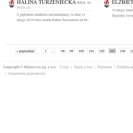
HALINA TURZENIECKA
ELŻBIE
WIEK: 80
POZNAŃ
10 lutego zmar
Z głębokim smutkiem zawiadamiamy, że dnia 14
Żegnamy Ją najc
lutego 2010 roku zmarła Halina Turzeniecka lat 80...
« poprzednie
1
...
98
99
100
101
102
103
104
1
Copyright © Wyborcza sp. z o.o.
O nas
Staże u nas
Reklama
Polityka 
Ustawienia prywatności