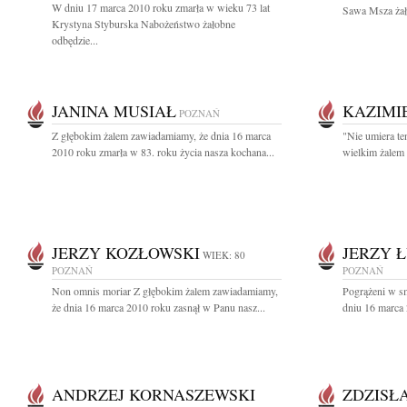
W dniu 17 marca 2010 roku zmarła w wieku 73 lat
Sawa Msza żało
Krystyna Styburska Nabożeństwo żałobne
odbędzie...
JANINA MUSIAŁ
KAZIMI
POZNAŃ
Z głębokim żalem zawiadamiamy, że dnia 16 marca
"Nie umiera te
2010 roku zmarła w 83. roku życia nasza kochana...
wielkim żalem 
JERZY KOZŁOWSKI
JERZY 
WIEK: 80
POZNAŃ
POZNAŃ
Non omnis moriar Z głębokim żalem zawiadamiamy,
Pogrążeni w s
że dnia 16 marca 2010 roku zasnął w Panu nasz...
dniu 16 marca 
ANDRZEJ KORNASZEWSKI
ZDZISŁ