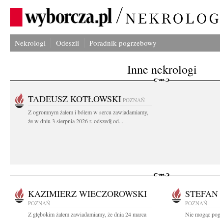
Nekrologi
Odeszli
Poradnik pogrzebowy
Inne nekrologi
TADEUSZ KOTŁOWSKI
POZNAŃ
Z ogromnym żalem i bólem w sercu zawiadamiamy,
że w dniu 3 sierpnia 2026 r. odszedł od...
KAZIMIERZ WIECZOROWSKI
STEFAN
POZNAŃ
POZNAŃ
Z głębokim żalem zawiadamiamy, że dnia 24 marca
Nie mogąc pogo