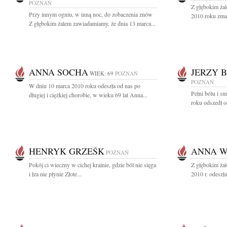
POZNAŃ
Z głębokim ża
Przy innym ogniu, w inną noc, do zobaczenia znów
2010 roku zmar
Z głębokim żalem zawiadamiamy, że dnia 13 marca...
ANNA SOCHA
JERZY 
WIEK: 69
POZNAŃ
POZNAŃ
W dniu 10 marca 2010 roku odeszła od nas po
Pełni bólu i s
długiej i ciężkiej chorobie, w wieku 69 lat Anna...
roku odszedł o
HENRYK GRZEŚK
ANNA W
POZNAŃ
Pokój ci wieczny w cichej krainie, gdzie ból nie sięga
Z głębokim żal
i łza nie płynie Złote...
2010 r. odeszł