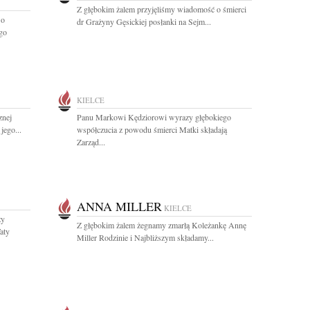
Z głębokim żalem przyjęliśmy wiadomość o śmierci
 o
dr Grażyny Gęsickiej posłanki na Sejm...
go
KIELCE
znej
Panu Markowi Kędziorowi wyrazy głębokiego
jego...
współczucia z powodu śmierci Matki składają
Zarząd...
ANNA MILLER
KIELCE
zy
Z głębokim żalem żegnamy zmarłą Koleżankę Annę
aty
Miller Rodzinie i Najbliższym składamy...