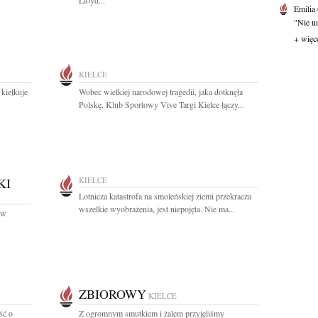
Lloyd...
Emilia
"Nie um
+ więc
KIELCE
 kiełkuje
Wobec wielkiej narodowej tragedii, jaka dotknęła
Polskę, Klub Sportowy Vive Targi Kielce łączy...
KI
KIELCE
Lotnicza katastrofa na smoleńskiej ziemi przekracza
wszelkie wyobrażenia, jest niepojęta. Nie ma...
ów
ZBIOROWY
KIELCE
ść o
Z ogromnym smutkiem i żalem przyjęliśmy