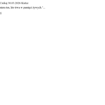
 Czekaj
30.03.2026
Kielce
iera ten, kto trwa w pamięci żywych."...
ej