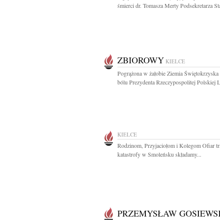
śmierci dr. Tomasza Merty Podsekretarza St
ZBIOROWY
KIELCE
Pogrążona w żałobie Ziemia Świętokrzyska
bólu Prezydenta Rzeczypospolitej Polskiej L
KIELCE
Rodzinom, Przyjaciołom i Kolegom Ofiar tr
katastrofy w Smoleńsku składamy...
PRZEMYSŁAW GOSIEWS