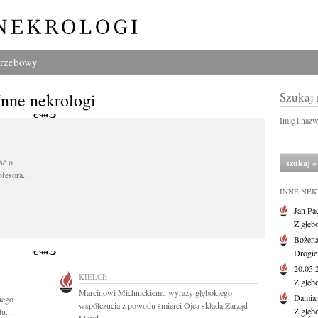
grzebowy
Inne nekrologi
Szukaj
Imię i naz
ść o
fesora...
INNE NE
Jan Pa
Z głęb
Bożena
Drogie
20.05
KIELCE
Z głęb
Marcinowi Michnickiemu wyrazy głębokiego
Damian
iego
współczucia z powodu śmierci Ojca składa Zarząd
Z głęb
u...