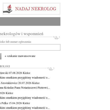
 nekrologów i wspomnień
wisko lub numer ogłoszenia:
+ szukanie zaawansowane
KROLOGI
cławski
07.08.2026
Kielce
okim smutkiem przyjęliśmy wiadomość o...
 Szostakiewicz
20.07.2026
Kielce
mu Koledze Panu Notariuszowi Piotrowi...
.2026
Kielce
okim smutkiem przyjęliśmy wiadomość o...
 Pełka
15.04.2026
Kielce
okim smutkiem przyjęliśmy wiadomość o...