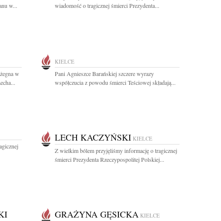
anu w...
wiadomość o tragicznej śmierci Prezydenta...
KIELCE
 żegna w
Pani Agnieszce Barańskiej szczere wyrazy
echa...
współczucia z powodu śmierci Teściowej składają...
LECH KACZYŃSKI
KIELCE
agicznej
Z wielkim bólem przyjęliśmy informację o tragicznej
śmierci Prezydenta Rzeczypospolitej Polskiej...
KI
GRAŻYNA GĘSICKA
KIELCE