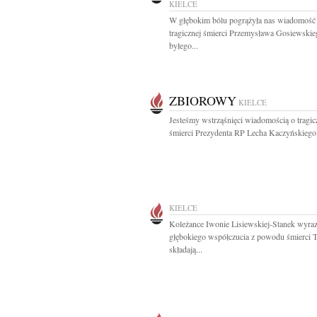
KIELCE
W głębokim bólu pogrążyła nas wiadomość
tragicznej śmierci Przemysława Gosiewskie
byłego...
ZBIOROWY
KIELCE
Jesteśmy wstrząśnięci wiadomością o tragic
śmierci Prezydenta RP Lecha Kaczyńskiego 
KIELCE
Koleżance Iwonie Lisiewskiej-Stanek wyra
głębokiego współczucia z powodu śmierci T
składają...