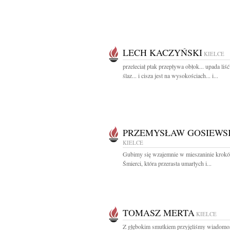
LECH KACZYŃSKI
KIELCE
przeleciał ptak przepływa obłok... upada liść
ślaz... i cisza jest na wysokościach... i...
PRZEMYSŁAW GOSIEWS
KIELCE
Gubimy się wzajemnie w mieszaninie krok
Śmierci, która przerasta umarłych i...
TOMASZ MERTA
KIELCE
Z głębokim smutkiem przyjęliśmy wiadomo