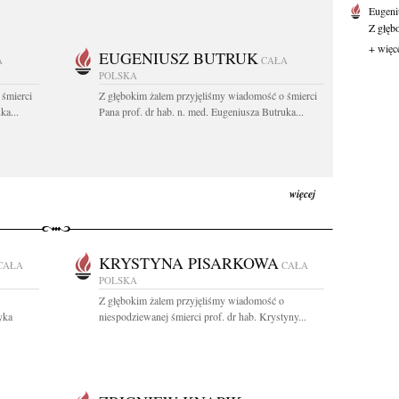
Eugeni
Z głęb
+ więc
EUGENIUSZ BUTRUK
A
CAŁA
POLSKA
 śmierci
Z głębokim żalem przyjęliśmy wiadomość o śmierci
ka...
Pana prof. dr hab. n. med. Eugeniusza Butruka...
więcej
KRYSTYNA PISARKOWA
CAŁA
CAŁA
POLSKA
Z głębokim żalem przyjęliśmy wiadomość o
yka
niespodziewanej śmierci prof. dr hab. Krystyny...