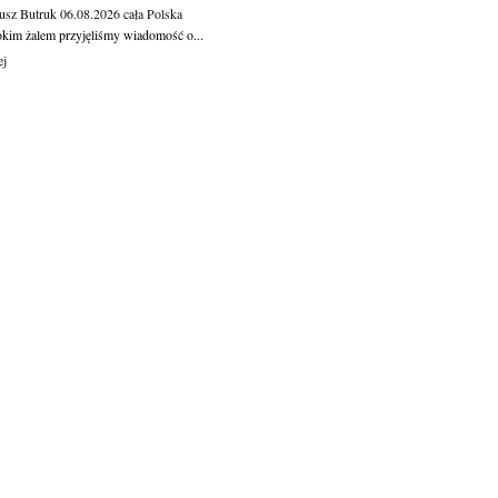
usz Butruk
06.08.2026
cała Polska
okim żalem przyjęliśmy wiadomość o...
ej