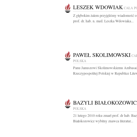
LESZEK WDOWIAK
CAŁA P
Z głębokim żalem przyjęliśmy wiadomość o
prof. dr. hab. n. med. Leszka Wdowiaka...
PAWEŁ SKOLIMOWSKI
CA
POLSKA
Panu Januszowi Skolimowskiemu Ambasa
Rzeczypospolitej Polskiej w Republice Litew
BAZYLI BIAŁOKOZOWIC
POLSKA
21 lutego 2010 roku zmarł prof. dr hab. Baz
Białokozowicz wybitny znawca literatur...