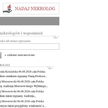
 nekrologów i wspomnień
wisko lub numer ogłoszenia:
+ szukanie zaawansowane
KROLOGI
zata Kościelska
06.08.2026
cała Polska
okim smutkiem żegnamy Panią Profesor...
j Morozowski
06.08.2026
cała Polska
y Andrzeja Morozowskiego Wybitnego...
j Morozowski
06.08.2026
cała Polska
okim żalem żegnamy Andrzeja...
j Morozowski
06.08.2026
cała Polska
mnym żalem przyjęliśmy wiadomość o...