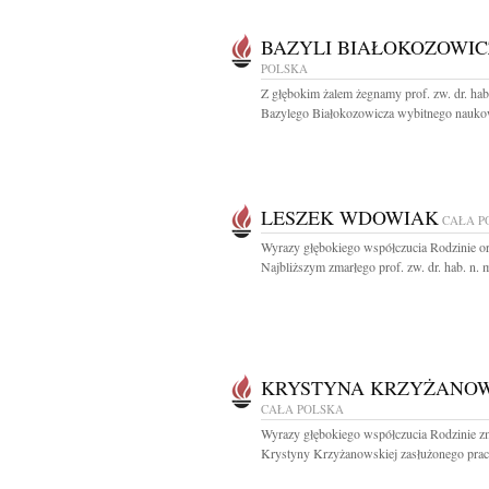
BAZYLI BIAŁOKOZOWIC
POLSKA
Z głębokim żalem żegnamy prof. zw. dr. hab
Bazylego Białokozowicza wybitnego naukow
LESZEK WDOWIAK
CAŁA P
Wyrazy głębokiego współczucia Rodzinie o
Najbliższym zmarłego prof. zw. dr. hab. n. m
KRYSTYNA KRZYŻANO
CAŁA POLSKA
Wyrazy głębokiego współczucia Rodzinie zm
Krystyny Krzyżanowskiej zasłużonego prac