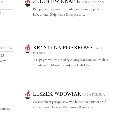
ZBIGNIEW KNAPIK
ŁA
CAŁA POLSKA
Przepełnieni głębokim smutkiem żegnamy prof. dr.
ć o
hab. dr. h.c. Zbigniewa Knapika ur....
..
KRYSTYNA PISARKOWA
POLSKA
CAŁA
POLSKA
 25
Z najwyższym żalem przyjęliśmy wiadomość, że dnia
wny...
27 lutego 2010 roku zmarła prof. dr hab....
LESZEK WDOWIAK
CAŁA POLSKA
Ze smutkiem przyjęliśmy wiadomość o śmierci prof.
dr. hab. med. Leszka Wdowiaka Dyrektora...
marłego