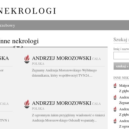
grzebowy
Inne nekrologi
Szukaj
Imię i naz
SKA
ANDRZEJ MOROZOWSKI
CAŁA
POLSKA
sor
Żegnamy Andrzeja Morozowskiego Wybitnego
dziennikarza, który współtworzył TVN24....
INNE NE
Małgor
Z głęb
Andrze
ANDRZEJ MOROZOWSKI
Żegnam
CAŁA
CAŁA
POLSKA
Andrze
Z głęb
Z ogromnym żalem przyjęliśmy wiadomość o śmierci
 TVN i
Andrzeja Morozowskiego Odszedł wspaniały...
Andrze
Z ogro