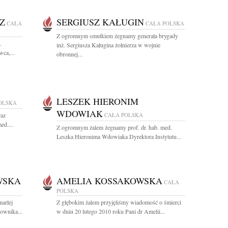
Z
SERGIUSZ KAŁUGIN
CAŁA
CAŁA POLSKA
Z ogromnym smutkiem żegnamy generała brygady
.
inż. Sergiusza Kaługina żołnierza w wojnie
ca,...
obronnej...
LESZEK HIERONIM
OLSKA
WDOWIAK
raz
CAŁA POLSKA
ed....
Z ogromnym żalem żegnamy prof. dr. hab. med.
Leszka Hieronima Wdowiaka Dyrektora Instytutu...
WSKA
AMELIA KOSSAKOWSKA
CAŁA
POLSKA
arłej
Z głębokim żalem przyjęliśmy wiadomość o śmierci
ownika...
w dniu 20 lutego 2010 roku Pani dr Amelii...