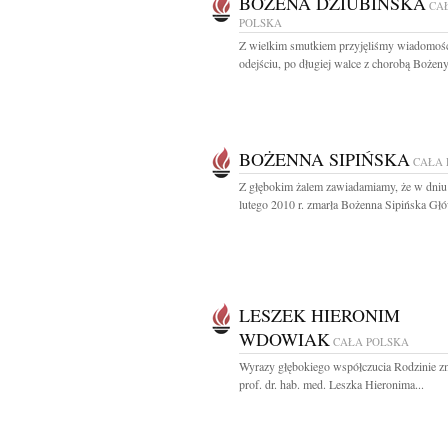
BOŻENA DZIUBIŃSKA
CA
POLSKA
Z wielkim smutkiem przyjęliśmy wiadomoś
odejściu, po długiej walce z chorobą Bożeny.
BOŻENNA SIPIŃSKA
CAŁA 
Z głębokim żalem zawiadamiamy, że w dniu
lutego 2010 r. zmarła Bożenna Sipińska Głó
LESZEK HIERONIM
WDOWIAK
CAŁA POLSKA
Wyrazy głębokiego współczucia Rodzinie z
prof. dr. hab. med. Leszka Hieronima...