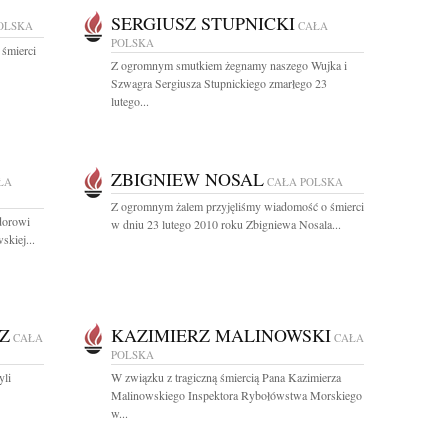
SERGIUSZ STUPNICKI
OLSKA
CAŁA
POLSKA
 śmierci
Z ogromnym smutkiem żegnamy naszego Wujka i
Szwagra Sergiusza Stupnickiego zmarłego 23
lutego...
ZBIGNIEW NOSAL
ŁA
CAŁA POLSKA
Z ogromnym żalem przyjęliśmy wiadomość o śmierci
dorowi
w dniu 23 lutego 2010 roku Zbigniewa Nosala...
skiej...
Z
KAZIMIERZ MALINOWSKI
CAŁA
CAŁA
POLSKA
yli
W związku z tragiczną śmiercią Pana Kazimierza
Malinowskiego Inspektora Rybołówstwa Morskiego
w...