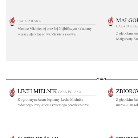
MAŁGOR
CAŁA POLSKA
CAŁA POLSK
Monice Mielnickiej oraz Jej Najbliższym składamy
Z głębokim sm
wyrazy głębokiego współczucia i słowa...
Małgorzatę Koś
LECH MIELNIK
ZBIOR
CAŁA POLSKA
Z ogromnym żalem żegnamy Lecha Mielnika
Z głębokim ża
radosnego Przyjaciela i rzetelnego przedsiębiorcę,...
marca 2010 roku