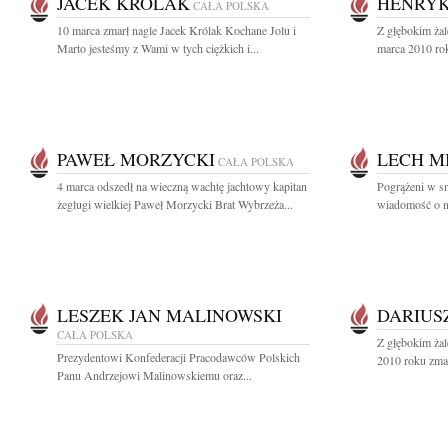
JACEK KRÓLAK
HENRYK
CAŁA POLSKA
10 marca zmarł nagle Jacek Królak Kochane Jolu i
Z głębokim ża
Marto jesteśmy z Wami w tych ciężkich i...
marca 2010 rok
PAWEŁ MORZYCKI
LECH M
CAŁA POLSKA
4 marca odszedł na wieczną wachtę jachtowy kapitan
Pogrążeni w s
żeglugi wielkiej Paweł Morzycki Brat Wybrzeża...
wiadomość o na
LESZEK JAN MALINOWSKI
DARIUS
CAŁA POLSKA
Z głębokim ża
Prezydentowi Konfederacji Pracodawców Polskich
2010 roku zmar
Panu Andrzejowi Malinowskiemu oraz...