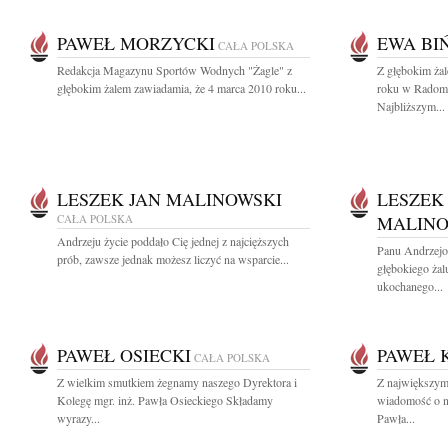
PAWEŁ MORZYCKI
EWA BI
CAŁA POLSKA
Redakcja Magazynu Sportów Wodnych "Żagle" z
Z głębokim ża
głębokim żalem zawiadamia, że 4 marca 2010 roku...
roku w Radomi
Najbliższym...
LESZEK JAN MALINOWSKI
LESZEK
CAŁA POLSKA
MALINO
Andrzeju życie poddało Cię jednej z najcięższych
Panu Andrzej
prób, zawsze jednak możesz liczyć na wsparcie...
głębokiego żalu
ukochanego...
PAWEŁ OSIECKI
PAWEŁ 
CAŁA POLSKA
Z wielkim smutkiem żegnamy naszego Dyrektora i
Z największym
Kolegę mgr. inż. Pawła Osieckiego Składamy
wiadomość o na
wyrazy...
Pawła...