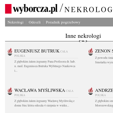
Nekrologi
Odeszli
Poradnik pogrzebowy
Inne nekrologi
EUGENIUSZ BUTRUK
ZENON 
CAŁA
POLSKA
Z powodu śmie
Z głębokim żalem żegnamy Pana Profesora dr. hab.
Smolarka wyraz
n. med. Eugeniusza Butruka Wybitnego Naukowca
i...
WACŁAWA MYŚLIWSKA
ANDRZE
CAŁA
POLSKA
POLSKA
Z głębokim żalem żegnamy Wacławę Myśliwską z
Z głębokim sm
domu Stec która odeszła 4 sierpnia w wieku...
Morozowskiego 