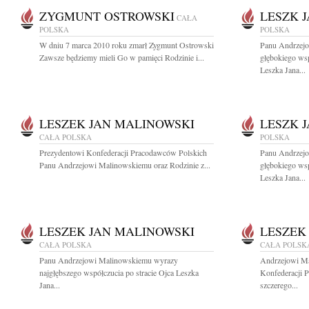
ZYGMUNT OSTROWSKI
LESZK 
CAŁA
POLSKA
POLSKA
W dniu 7 marca 2010 roku zmarł Zygmunt Ostrowski
Panu Andrzej
Zawsze będziemy mieli Go w pamięci Rodzinie i...
głębokiego ws
Leszka Jana...
LESZEK JAN MALINOWSKI
LESZK 
CAŁA POLSKA
POLSKA
Prezydentowi Konfederacji Pracodawców Polskich
Panu Andrzej
Panu Andrzejowi Malinowskiemu oraz Rodzinie z...
głębokiego ws
Leszka Jana...
LESZEK JAN MALINOWSKI
LESZEK
CAŁA POLSKA
CAŁA POLSK
Panu Andrzejowi Malinowskiemu wyrazy
Andrzejowi M
najgłębszego współczucia po stracie Ojca Leszka
Konfederacji 
Jana...
szczerego...