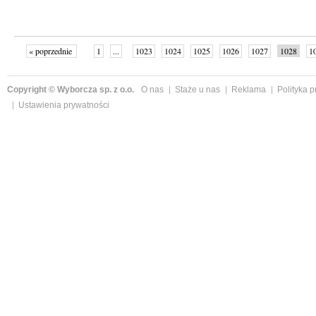
« poprzednie
1
...
1023
1024
1025
1026
1027
1028
1
...
1059
następne »
Copyright © Wyborcza sp. z o.o.
O nas
Staże u nas
Reklama
Polityka 
Ustawienia prywatności