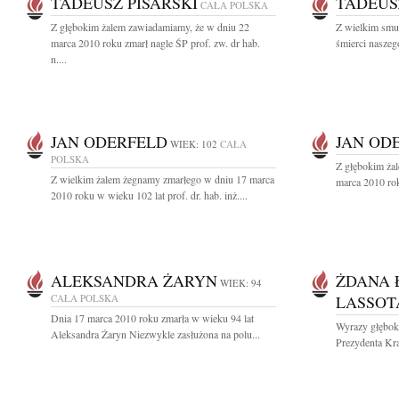
TADEUSZ PISARSKI
TADEUS
CAŁA POLSKA
Z głębokim żalem zawiadamiamy, że w dniu 22
Z wielkim smu
marca 2010 roku zmarł nagle ŚP prof. zw. dr hab.
śmierci naszego
n....
JAN ODERFELD
JAN OD
WIEK: 102
CAŁA
POLSKA
Z głębokim ża
Z wielkim żalem żegnamy zmarłego w dniu 17 marca
marca 2010 rok
2010 roku w wieku 102 lat prof. dr. hab. inż....
ALEKSANDRA ŻARYN
ŻDANA 
WIEK: 94
CAŁA POLSKA
LASSOT
Dnia 17 marca 2010 roku zmarła w wieku 94 lat
Wyrazy głęboki
Aleksandra Żaryn Niezwykle zasłużona na polu...
Prezydenta Kra