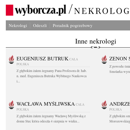
Nekrologi
Odeszli
Poradnik pogrzebowy
Inne nekrologi
EUGENIUSZ BUTRUK
ZENON 
CAŁA
POLSKA
Z powodu śmie
Z głębokim żalem żegnamy Pana Profesora dr. hab.
Smolarka wyraz
n. med. Eugeniusza Butruka Wybitnego Naukowca
i...
WACŁAWA MYŚLIWSKA
ANDRZE
CAŁA
POLSKA
POLSKA
Z głębokim żalem żegnamy Wacławę Myśliwską z
Z głębokim sm
domu Stec która odeszła 4 sierpnia w wieku...
Morozowskiego 