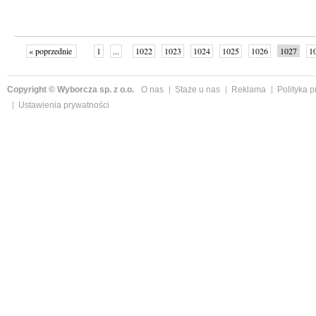
« poprzednie
1
...
1022
1023
1024
1025
1026
1027
1
...
1059
następne »
Copyright © Wyborcza sp. z o.o.
O nas
Staże u nas
Reklama
Polityka 
Ustawienia prywatności