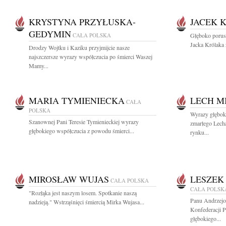
KRYSTYNA PRZYŁUSKA-
JACEK 
GEDYMIN
CAŁA POLSKA
Głęboko porusz
Jacka Królaka 
Drodzy Wojtku i Kaziku przyjmijcie nasze
najszczersze wyrazy współczucia po śmierci Waszej
Mamy...
MARIA TYMIENIECKA
LECH M
CAŁA
POLSKA
Wyrazy głębok
Szanownej Pani Teresie Tymienieckiej wyrazy
zmarłego Lech
głębokiego współczucia z powodu śmierci...
rynku...
MIROSŁAW WUJAS
LESZEK
CAŁA POLSKA
CAŁA POLSK
"Rozłąka jest naszym losem. Spotkanie naszą
Panu Andrzej
nadzieją." Wstrząśnięci śmiercią Mirka Wujasa...
Konfederacji 
głębokiego...