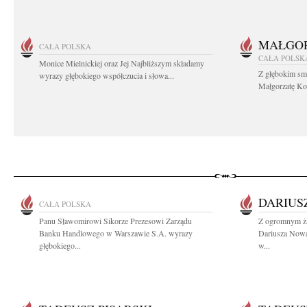
MAŁGOR
CAŁA POLSKA
CAŁA POLSK
Monice Mielnickiej oraz Jej Najbliższym składamy
Z głębokim sm
wyrazy głębokiego współczucia i słowa...
Małgorzatę Koś
DARIUS
CAŁA POLSKA
Panu Sławomirowi Sikorze Prezesowi Zarządu
Z ogromnym ża
Banku Handlowego w Warszawie S.A. wyrazy
Dariusza Now
głębokiego...
w...