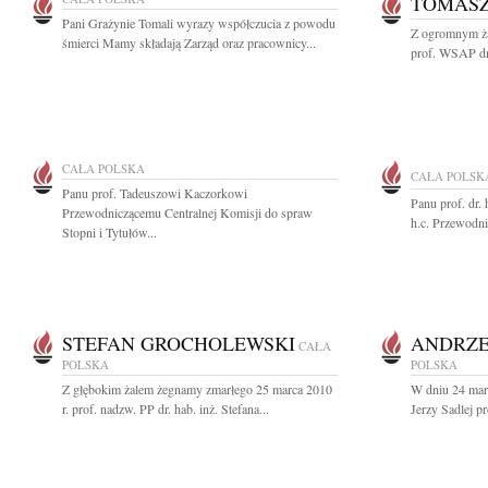
TOMAS
Pani Grażynie Tomali wyrazy współczucia z powodu
Z ogromnym ża
śmierci Mamy składają Zarząd oraz pracownicy...
prof. WSAP dr
CAŁA POLSKA
CAŁA POLSK
Panu prof. Tadeuszowi Kaczorkowi
Panu prof. dr.
Przewodniczącemu Centralnej Komisji do spraw
h.c. Przewodni
Stopni i Tytułów...
STEFAN GROCHOLEWSKI
ANDRZE
CAŁA
POLSKA
POLSKA
Z głębokim żalem żegnamy zmarłego 25 marca 2010
W dniu 24 mar
r. prof. nadzw. PP dr. hab. inż. Stefana...
Jerzy Sadlej p