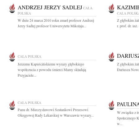
ANDRZEJ JERZY SADLEJ
KAZIMI
CAŁA
POLSKA
CAŁA POLSK
W dniu 24 marca 2010 roku zmarł profesor Andrzej
Z głębokim ża
Jerzy Sadlej profesor Uniwersytetu Mikołaja...
r. prof. dr. in
DARIUS
CAŁA POLSKA
Jerzemu Kapuścińskiemu wyrazy głębokiego
Z głębokim ża
współczucia z powodu śmierci Mamy składają
Dariusza Nowa
Przyjaciele...
CAŁA POLSKA
PAULIN
Panu dr. Mieczysławowi Szatankowi Prezesowi
W związku z tr
Okręgowej Rady Lekarskiej w Warszawie wyrazy...
Społecznego 
w...