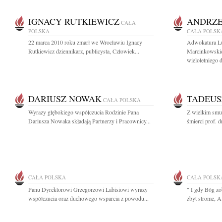
IGNACY RUTKIEWICZ
ANDRZE
CAŁA
POLSKA
CAŁA POLSK
22 marca 2010 roku zmarł we Wrocławiu Ignacy
Adwokatura Lu
Rutkiewicz dziennikarz, publicysta, Człowiek...
Marcinkowskie
wieloletniego d
DARIUSZ NOWAK
TADEUS
CAŁA POLSKA
Wyrazy głębokiego współczucia Rodzinie Pana
Z wielkim smu
Dariusza Nowaka składają Partnerzy i Pracownicy...
śmierci prof. d
CAŁA POLSKA
CAŁA POLSK
Panu Dyrektorowi Grzegorzowi Labisiowi wyrazy
" I gdy Bóg zo
współczucia oraz duchowego wsparcia z powodu...
zbyt strome, A 