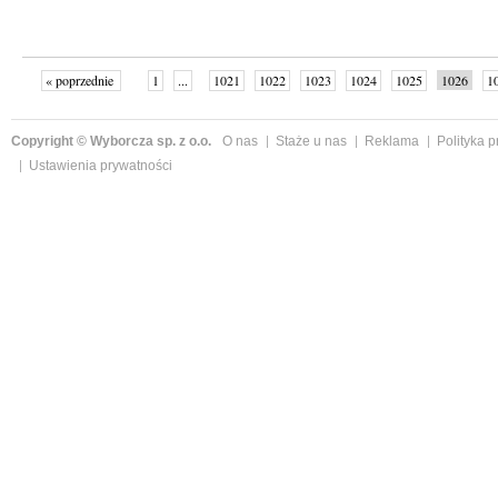
« poprzednie
1
...
1021
1022
1023
1024
1025
1026
1
...
1059
następne »
Copyright © Wyborcza sp. z o.o.
O nas
Staże u nas
Reklama
Polityka 
Ustawienia prywatności