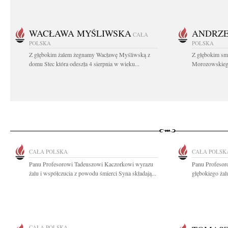
WACŁAWA MYŚLIWSKA
ANDRZE
CAŁA
POLSKA
POLSKA
Z głębokim żalem żegnamy Wacławę Myśliwską z
Z głębokim sm
domu Stec która odeszła 4 sierpnia w wieku...
Morozowskiego 
CAŁA POLSKA
CAŁA POLSK
Panu Profesorowi Tadeuszowi Kaczorkowi wyrazu
Panu Profesor
żalu i współczucia z powodu śmierci Syna składają...
głębokiego żal
CAŁA POLSKA