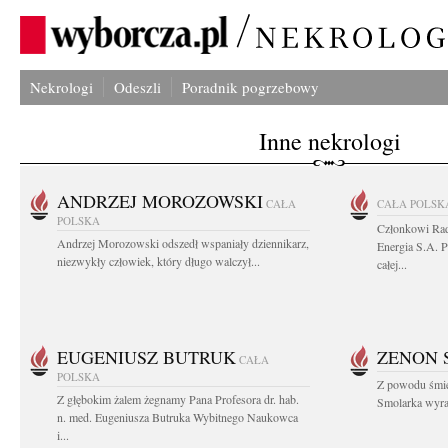
Nekrologi
Odeszli
Poradnik pogrzebowy
Inne nekrologi
ANDRZEJ MOROZOWSKI
CAŁA
CAŁA POLSK
POLSKA
Członkowi Ra
Andrzej Morozowski odszedł wspaniały dziennikarz,
Energia S.A. 
niezwykły człowiek, który długo walczył...
całej...
EUGENIUSZ BUTRUK
ZENON 
CAŁA
POLSKA
Z powodu śmie
Z głębokim żalem żegnamy Pana Profesora dr. hab.
Smolarka wyraz
n. med. Eugeniusza Butruka Wybitnego Naukowca
i...