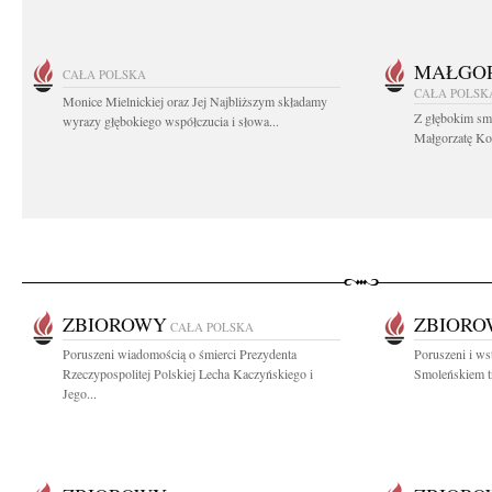
MAŁGOR
CAŁA POLSKA
CAŁA POLSK
Monice Mielnickiej oraz Jej Najbliższym składamy
Z głębokim sm
wyrazy głębokiego współczucia i słowa...
Małgorzatę Koś
ZBIOROWY
ZBIOR
CAŁA POLSKA
Poruszeni wiadomością o śmierci Prezydenta
Poruszeni i ws
Rzeczypospolitej Polskiej Lecha Kaczyńskiego i
Smoleńskiem tr
Jego...