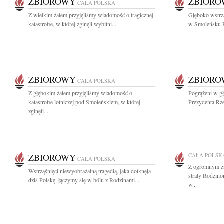
ZBIOROWY
ZBIOR
CAŁA POLSKA
Z wielkim żalem przyjęliśmy wiadomość o tragicznej
Głęboko wstrząś
katastrofie, w której zginęli wybitni...
w Smoleńsku P
ZBIOROWY
ZBIOR
CAŁA POLSKA
Z głębokim żalem przyjęliśmy wiadomość o
Pogrążeni w gł
katastrofie lotniczej pod Smoleńskiem, w której
Prezydenta Rze
zginęli...
ZBIOROWY
CAŁA POLSK
CAŁA POLSKA
Z ogromnym ża
Wstrząśnięci niewyobrażalną tragedią, jaka dotknęła
straty Rodzino
dziś Polskę, łączymy się w bólu z Rodzinami...
w...