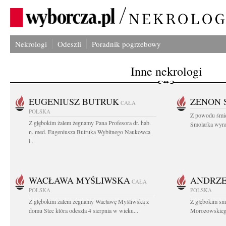
Nekrologi
Odeszli
Poradnik pogrzebowy
Inne nekrologi
EUGENIUSZ BUTRUK
ZENON 
CAŁA
POLSKA
Z powodu śmie
Z głębokim żalem żegnamy Pana Profesora dr. hab.
Smolarka wyraz
n. med. Eugeniusza Butruka Wybitnego Naukowca
i...
WACŁAWA MYŚLIWSKA
ANDRZE
CAŁA
POLSKA
POLSKA
Z głębokim żalem żegnamy Wacławę Myśliwską z
Z głębokim sm
domu Stec która odeszła 4 sierpnia w wieku...
Morozowskiego 