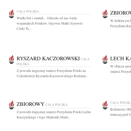
CAŁA POLSKA
ZBIOR
Wielki ból i smutek... Odeszło od nas wielu
W dotkliwym b
wspaniałych Polaków. Ojcowie Matki Synowie
Prezydenta Rzec
Córki To...
RYSZARD KACZOROWSKI
LECH K
CAŁA
POLSKA
W obliczu niew
Z powodu tragicznej śmierci Prezydenta Polski na
śmierci Prezyd
Uchodźstwie Ryszarda Kaczorowskiego Rodzinie...
ZBIOROWY
CAŁA POLSK
CAŁA POLSKA
Rodzinom i Bli
Z powodu tragicznej śmierci Prezydenta Polski Lecha
lotniczej pod 
Kaczyńskiego i Jego Małżonki Marii...