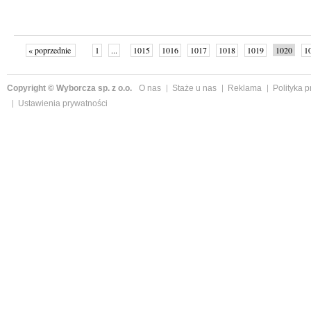
« poprzednie
1
...
1015
1016
1017
1018
1019
1020
1
...
1059
następne »
Copyright © Wyborcza sp. z o.o.
O nas
Staże u nas
Reklama
Polityka 
Ustawienia prywatności