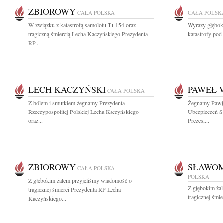
ZBIOROWY
CAŁA POLSKA
CAŁA POLSK
W związku z katastrofą samolotu Tu-154 oraz
Wyrazy głębok
tragiczną śmiercią Lecha Kaczyńskiego Prezydenta
katastrofy pod
RP...
LECH KACZYŃSKI
PAWEŁ 
CAŁA POLSKA
Z bólem i smutkiem żegnamy Prezydenta
Żegnamy Pawła
Rzeczypospolitej Polskiej Lecha Kaczyńskiego
Ubezpieczeń S
oraz...
Prezes,...
ZBIOROWY
SŁAWOM
CAŁA POLSKA
POLSKA
Z głębokim żalem przyjęliśmy wiadomość o
Z głębokim ża
tragicznej śmierci Prezydenta RP Lecha
tragicznej śmi
Kaczyńskiego...