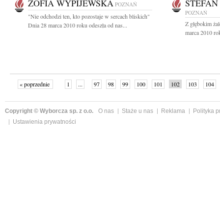
ZOFIA WYPIJEWSKA
STEFAN
POZNAŃ
POZNAŃ
"Nie odchodzi ten, kto pozostaje w sercach bliskich"
Z głębokim ża
Dnia 28 marca 2010 roku odeszła od nas...
marca 2010 roku
« poprzednie
1
...
97
98
99
100
101
102
103
104
Copyright © Wyborcza sp. z o.o.
O nas
Staże u nas
Reklama
Polityka 
Ustawienia prywatności