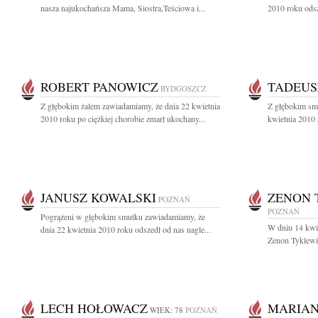
nasza najukochańsza Mama, Siostra,Teściowa i...
2010 roku odsz
ROBERT PANOWICZ
TADEUS
BYDGOSZCZ
Z głębokim żalem zawiadamiamy, że dnia 22 kwietnia
Z głębokim sm
2010 roku po ciężkiej chorobie zmarł ukochany...
kwietnia 2010 r
JANUSZ KOWALSKI
ZENON 
POZNAŃ
POZNAŃ
Pogrążeni w głębokim smutku zawiadamiamy, że
W dniu 14 kwie
dnia 22 kwietnia 2010 roku odszedł od nas nagle...
Zenon Tyklewic
LECH HOŁOWACZ
MARIAN
WIEK: 78
POZNAŃ