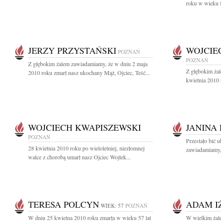
roku w wieku 85
JERZY PRZYSTAŃSKI
WOJCIE
POZNAŃ
POZNAŃ
Z głębokim żalem zawiadamiamy, że w dniu 2 maja
Z głębokim ża
2010 roku zmarł nasz ukochany Mąż, Ojciec, Teść...
kwietnia 2010 
WOJCIECH KWAPISZEWSKI
JANINA
POZNAŃ
Przestało bić 
28 kwietnia 2010 roku po wieloletniej, niezłomnej
zawiadamiamy, 
walce z chorobą umarł nasz Ojciec Wojtek...
TERESA POLCYN
ADAM I
WIEK: 57
POZNAŃ
W dniu 25 kwietna 2010 roku zmarła w wieku 57 lat
W wielkim żal