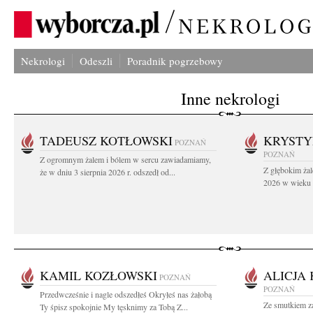
Nekrologi
Odeszli
Poradnik pogrzebowy
Inne nekrologi
TADEUSZ KOTŁOWSKI
KRYST
POZNAŃ
POZNAŃ
Z ogromnym żalem i bólem w sercu zawiadamiamy,
Z głębokim żal
że w dniu 3 sierpnia 2026 r. odszedł od...
2026 w wieku 9
KAMIL KOZŁOWSKI
ALICJA
POZNAŃ
POZNAŃ
Przedwcześnie i nagle odszedłeś Okryłeś nas żałobą
Ze smutkiem z
Ty śpisz spokojnie My tęsknimy za Tobą Z...