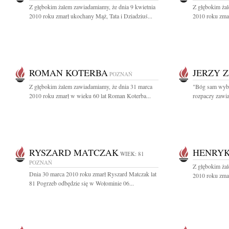
Z głębokim żalem zawiadamiamy, że dnia 9 kwietnia
Z głębokim ża
2010 roku zmarł ukochany Mąż, Tata i Dziadziuś...
2010 roku zmar
ROMAN KOTERBA
JERZY 
POZNAŃ
Z głębokim żalem zawiadamiamy, że dnia 31 marca
"Bóg sam wybr
2010 roku zmarł w wieku 60 lat Roman Koterba...
rozpaczy zawia
RYSZARD MATCZAK
HENRY
WIEK: 81
POZNAŃ
Z głębokim ża
Dnia 30 marca 2010 roku zmarł Ryszard Matczak lat
2010 roku zmar
81 Pogrzeb odbędzie się w Wołominie 06...