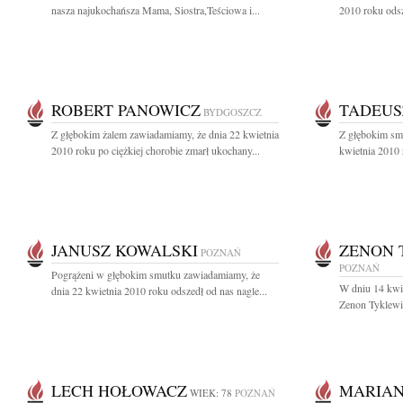
nasza najukochańsza Mama, Siostra,Teściowa i...
2010 roku odsz
ROBERT PANOWICZ
TADEUS
BYDGOSZCZ
Z głębokim żalem zawiadamiamy, że dnia 22 kwietnia
Z głębokim sm
2010 roku po ciężkiej chorobie zmarł ukochany...
kwietnia 2010 r
JANUSZ KOWALSKI
ZENON 
POZNAŃ
POZNAŃ
Pogrążeni w głębokim smutku zawiadamiamy, że
W dniu 14 kwie
dnia 22 kwietnia 2010 roku odszedł od nas nagle...
Zenon Tyklewic
LECH HOŁOWACZ
MARIAN
WIEK: 78
POZNAŃ