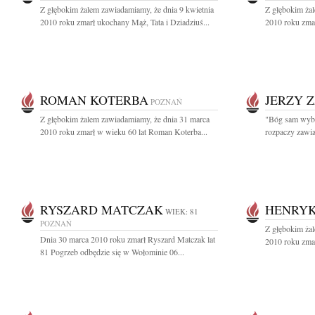
Z głębokim żalem zawiadamiamy, że dnia 9 kwietnia
Z głębokim ża
2010 roku zmarł ukochany Mąż, Tata i Dziadziuś...
2010 roku zmar
ROMAN KOTERBA
JERZY 
POZNAŃ
Z głębokim żalem zawiadamiamy, że dnia 31 marca
"Bóg sam wybr
2010 roku zmarł w wieku 60 lat Roman Koterba...
rozpaczy zawia
RYSZARD MATCZAK
HENRY
WIEK: 81
POZNAŃ
Z głębokim ża
Dnia 30 marca 2010 roku zmarł Ryszard Matczak lat
2010 roku zmar
81 Pogrzeb odbędzie się w Wołominie 06...