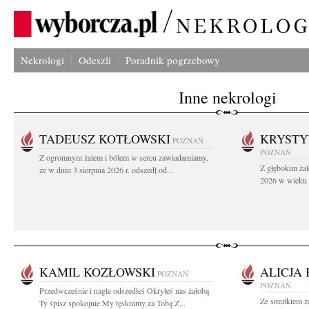
Nekrologi
Odeszli
Poradnik pogrzebowy
Inne nekrologi
TADEUSZ KOTŁOWSKI
KRYST
POZNAŃ
POZNAŃ
Z ogromnym żalem i bólem w sercu zawiadamiamy,
Z głębokim żal
że w dniu 3 sierpnia 2026 r. odszedł od...
2026 w wieku 9
KAMIL KOZŁOWSKI
ALICJA
POZNAŃ
POZNAŃ
Przedwcześnie i nagle odszedłeś Okryłeś nas żałobą
Ze smutkiem z
Ty śpisz spokojnie My tęsknimy za Tobą Z...