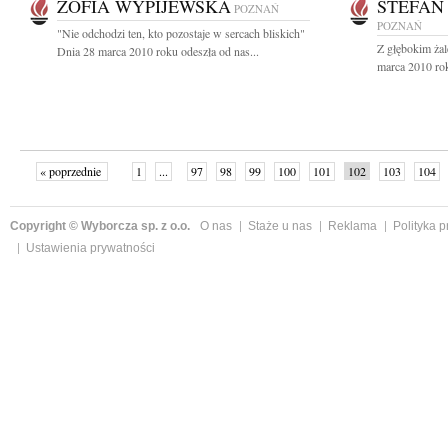
ZOFIA WYPIJEWSKA
STEFAN
POZNAŃ
POZNAŃ
"Nie odchodzi ten, kto pozostaje w sercach bliskich"
Z głębokim ża
Dnia 28 marca 2010 roku odeszła od nas...
marca 2010 roku
« poprzednie
1
...
97
98
99
100
101
102
103
104
Copyright © Wyborcza sp. z o.o.
O nas
Staże u nas
Reklama
Polityka 
Ustawienia prywatności