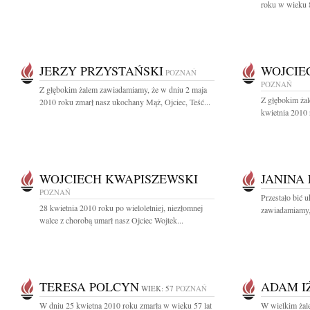
roku w wieku 85
JERZY PRZYSTAŃSKI
WOJCIE
POZNAŃ
POZNAŃ
Z głębokim żalem zawiadamiamy, że w dniu 2 maja
Z głębokim ża
2010 roku zmarł nasz ukochany Mąż, Ojciec, Teść...
kwietnia 2010 
WOJCIECH KWAPISZEWSKI
JANINA
POZNAŃ
Przestało bić 
28 kwietnia 2010 roku po wieloletniej, niezłomnej
zawiadamiamy, 
walce z chorobą umarł nasz Ojciec Wojtek...
TERESA POLCYN
ADAM I
WIEK: 57
POZNAŃ
W dniu 25 kwietna 2010 roku zmarła w wieku 57 lat
W wielkim żal