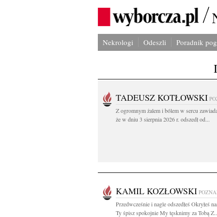
Nekrologi
Odeszli
Poradnik po
TADEUSZ KOTŁOWSKI
PO
Z ogromnym żalem i bólem w sercu zawiad
że w dniu 3 sierpnia 2026 r. odszedł od...
KAMIL KOZŁOWSKI
POZNA
Przedwcześnie i nagle odszedłeś Okryłeś na
Ty śpisz spokojnie My tęsknimy za Tobą Z..