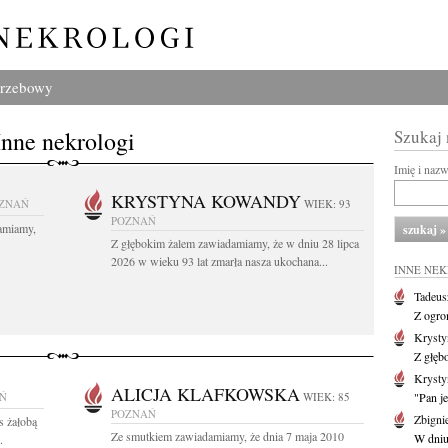
grzebowy
Inne nekrologi
Szukaj
Imię i naz
KRYSTYNA KOWANDY
ZNAŃ
WIEK: 93
POZNAŃ
amiamy,
Z głębokim żalem zawiadamiamy, że w dniu 28 lipca
2026 w wieku 93 lat zmarła nasza ukochana...
INNE NE
Tadeus
Z ogro
Kryst
Z głęb
Krysty
ALICJA KLAFKOWSKA
Ń
WIEK: 85
"Pan je
POZNAŃ
Zbigni
s żałobą
Ze smutkiem zawiadamiamy, że dnia 7 maja 2010
W dniu 
.