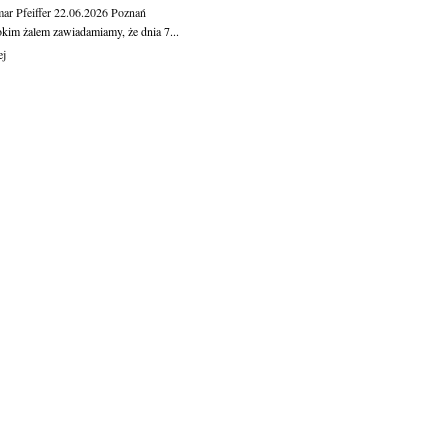
ar Pfeiffer
22.06.2026
Poznań
okim żalem zawiadamiamy, że dnia 7...
ej