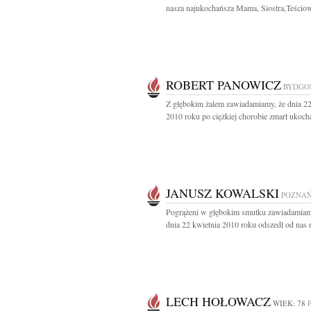
nasza najukochańsza Mama, Siostra,Teściowa
ROBERT PANOWICZ
BYDGO
Z głębokim żalem zawiadamiamy, że dnia 22
2010 roku po ciężkiej chorobie zmarł ukocha
JANUSZ KOWALSKI
POZNA
Pogrążeni w głębokim smutku zawiadamiam
dnia 22 kwietnia 2010 roku odszedł od nas n
LECH HOŁOWACZ
WIEK: 78