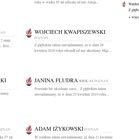
roku w wieku 85 lat odeszła od nas Alicja...
Waldem
Z głęb
+ więc
WOJCIECH KWAPISZEWSKI
NAŃ
POZNAŃ
 2 maja
Z głębokim żalem zawiadamiamy, że w dniu 28
 Teść...
kwietnia 2010 roku odszedł od nas ukochany Mąż,...
KI
JANINA FLUDRA
WIEK: 83
POZNAŃ
Przestało bić ukochane serce... Z głębokim żalem
łomnej
zawiadamiamy, że w dniu 25 kwietnia 2010 roku...
ADAM IŻYKOWSKI
OZNAŃ
POZNAŃ
u 57 lat
W wielkim żalem zawiadamiamy, że dnia 21 kwietnia