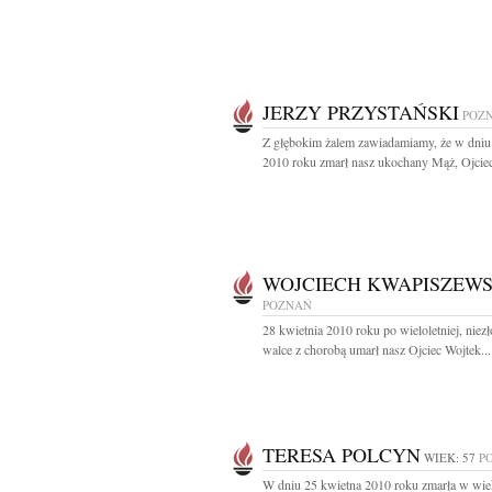
JERZY PRZYSTAŃSKI
POZ
Z głębokim żalem zawiadamiamy, że w dniu
2010 roku zmarł nasz ukochany Mąż, Ojciec,
WOJCIECH KWAPISZEWS
POZNAŃ
28 kwietnia 2010 roku po wieloletniej, niez
walce z chorobą umarł nasz Ojciec Wojtek...
TERESA POLCYN
WIEK: 57
P
W dniu 25 kwietna 2010 roku zmarła w wiek