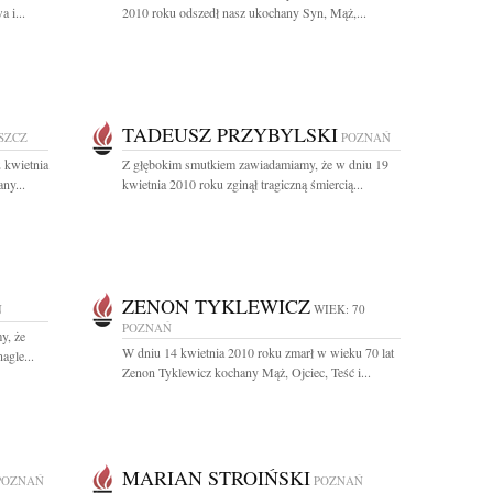
 i...
2010 roku odszedł nasz ukochany Syn, Mąż,...
TADEUSZ PRZYBYLSKI
SZCZ
POZNAŃ
 kwietnia
Z głębokim smutkiem zawiadamiamy, że w dniu 19
ny...
kwietnia 2010 roku zginął tragiczną śmiercią...
ZENON TYKLEWICZ
Ń
WIEK: 70
POZNAŃ
y, że
W dniu 14 kwietnia 2010 roku zmarł w wieku 70 lat
agle...
Zenon Tyklewicz kochany Mąż, Ojciec, Teść i...
MARIAN STROIŃSKI
POZNAŃ
POZNAŃ