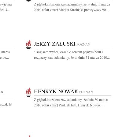
kwietnia
Z głębokim żalem zawiadamiamy, że w dniu 5 marca
ziuś...
2010 roku zmarł Marian Stroiński przeżywszy 90...
JERZY ZAŁUSKI
POZNAŃ
1 marca
"Bóg sam wybrał czas" Z sercem pełnym bólu i
rba...
rozpaczy zawiadamiamy, że w dniu 31 marca 2010...
HENRYK NOWAK
 81
POZNAŃ
Z głębokim żalem zawiadamiamy, że dnia 30 marca
czak lat
2010 roku zmarł Prof. dr hab. Henryk Nowak...