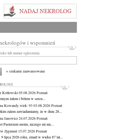
 nekrologów i wspomnień
wisko lub numer ogłoszenia:
+ szukanie zaawansowane
KROLOGI
z Kotłowski
05.08.2026
Poznań
mnym żalem i bólem w sercu...
yna Kowandy
wiek: 93
03.08.2026
Poznań
okim żalem zawiadamiamy, że w dniu 28...
na Janowicz
24.07.2026
Poznań
st Pasterzem moim, niczego mi nie...
ew Zygmunt
15.07.2026
Poznań
9 lipca 2026 roku, zmarł w wieku 87 lat...