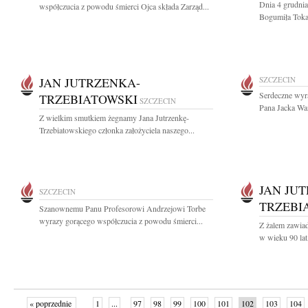
Dnia 4 grudnia
współczucia z powodu śmierci Ojca składa Zarząd...
Bogumiła Tokar
JAN JUTRZENKA-
SZCZECIN
Serdeczne wyra
TRZEBIATOWSKI
SZCZECIN
Pana Jacka Wa
Z wielkim smutkiem żegnamy Jana Jutrzenkę-
Trzebiatowskiego członka założyciela naszego...
JAN JU
SZCZECIN
TRZEBI
Szanownemu Panu Profesorowi Andrzejowi Torbe
wyrazy gorącego współczucia z powodu śmierci...
Z żalem zawiad
w wieku 90 lat,
« poprzednie
1
...
97
98
99
100
101
102
103
104