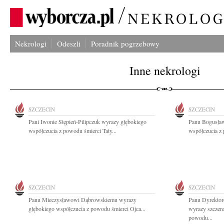
Nekrologi
Odeszli
Poradnik pogrzebowy
Inne nekrologi
SZCZECIN
SZCZECIN
Pani Iwonie Stępień-Pilipczuk wyrazy głębokiego
Panu Bogusław
współczucia z powodu śmierci Taty...
współczucia z 
SZCZECIN
SZCZECIN
Panu Mieczysławowi Dąbrowskiemu wyrazy
Panu Dyrektor
głębokiego współczucia z powodu śmierci Ojca...
wyrazy szczere
powodu...