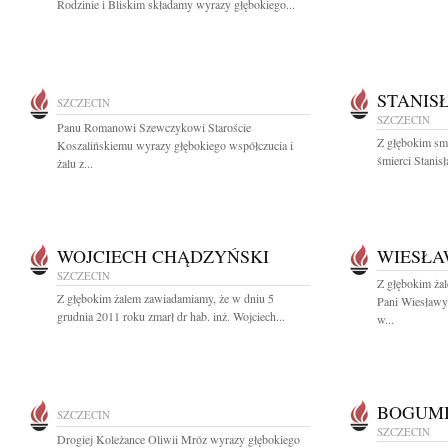
Rodzinie i Bliskim składamy wyrazy głębokiego...
STANIS
SZCZECIN
SZCZECIN
Panu Romanowi Szewczykowi Staroście
Z głębokim sm
Koszalińskiemu wyrazy głębokiego współczucia i
śmierci Stanis
żalu z...
WOJCIECH CHĄDZYŃSKI
WIESŁA
SZCZECIN
Z głębokim ża
Z głębokim żalem zawiadamiamy, że w dniu 5
Pani Wiesław
grudnia 2011 roku zmarł dr hab. inż. Wojciech...
w...
BOGUMI
SZCZECIN
SZCZECIN
Drogiej Koleżance Oliwii Mróz wyrazy głębokiego