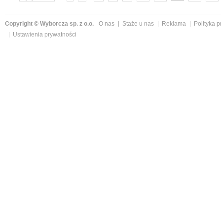
następne »
Copyright © Wyborcza sp. z o.o.
O nas
Staże u nas
Reklama
Polityka 
Ustawienia prywatności