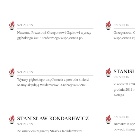
SZCZECIN
SZCZECIN
Naszemu Prezesowi Grzegorzowi Gądkowi wyrazy
Grzegorzowi G
głębokiego żalu i serdecznego współczucia po...
współczucia z 
STANIS
SZCZECIN
SZCZECIN
Wyrazy głębokiego współczucia z powodu śmierci
Z wielkim smu
Mamy składają Waldemarowi Andrzejowskiemu...
grudnia 2011 r
Kolega...
STANISŁAW KONDAREWICZ
SZCZECIN
Barbarze Kope
SZCZECIN
powodu śmierci
Ze smutkiem żegnamy Staszka Kondarewicza