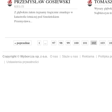
PRZEMYSŁAW GOSIEWSKI
TOMASZ
KIELCE
Wyrazy głębok
Z głębokim żalem żegnamy tragicznie zmarłego w
Najbliższym tr
katastrofie lotniczej pod Smoleńskiem
Przemysława...
« poprzednie
1
...
97
98
99
100
101
102
103
10
Copyright © Wyborcza sp. z o.o.
O nas
Staże u nas
Reklama
Polityka 
Ustawienia prywatności