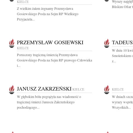
Wyrazy najgłę
KIELCE
Bliskim Ofiar t
Z wielkim żalem żegnamy Przemysława
Gosiewskiego Posła na Sejm RP Wielkiego
Przyjaciela...
PRZEMYSŁAW GOSIEWSKI
TADEUS
KIELCE
W dniu 10 kwie
Poruszony tragiczną śmiercią Przemysława
Smoleńskiem o
Gosiewskiego Posła na Sejm RP prawego Człowieka
z...
i...
JANUSZ ZAKRZEŃSKI
KIELCE
KIELCE
W głębokim bólu pogrążyła nas wiadomość o
W dniach szcz
tragicznej śmierci Janusza Zakrzeńskiego
wyrazy współc
pochodzącego...
Wszystkich...