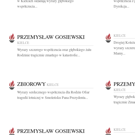
w Kielcach składają wyrazy głębokiego
współczucia z
współczucia...
Dyrekcja...
PRZEMYSŁAW GOSIEWSKI
KIELCE
Drogiej Koleż
KIELCE
wyrazy szczer
Wyrazy szczerego współczucia oraz głębokiego żalu
Mamy...
Rodzinie tragicznie zmarłego w katastrofie...
ZBIOROWY
PRZEMY
KIELCE
KIELCE
Wyrazy serdecznego współczucia dla Rodzin Ofiar
Wyrazy głęboki
tragedii lotniczej w Smoleńsku Pana Prezydenta...
tragicznie Zm
PRZEMYSŁAW GOSIEWSKI
KIELCE