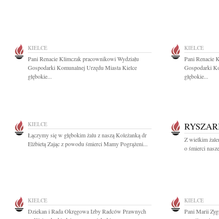
KIELCE
KIELCE
Pani Renacie Klimczak pracownikowi Wydziału
Pani Renacie 
Gospodarki Komunalnej Urzędu Miasta Kielce
Gospodarki Ko
głębokie...
głębokie...
KIELCE
RYSZAR
Łączymy się w głębokim żalu z naszą Koleżanką dr
Z wielkim żal
Elżbietą Zając z powodu śmierci Mamy Pogrążeni...
o śmierci nasz
KIELCE
KIELCE
Dziekan i Rada Okręgowa Izby Radców Prawnych
Pani Marii Zyg