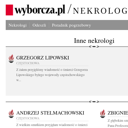
Nekrologi
Odeszli
Poradnik pogrzebowy
Inne nekrologi
GRZEGORZ LIPOWSKI
CZĘSTOCHOWA
Z żalem przyjęliśmy wiadomość o śmierci Grzegorza
Lipowskiego byłego wojewody częstochowskiego
w...
ANDRZEJ STELMACHOWSKI
ZBIGNI
CZĘSTOCHOWA
Z głębokim sm
Z wielkim smutkiem przyjęłam wiadomość o śmierci
Pana Profesora