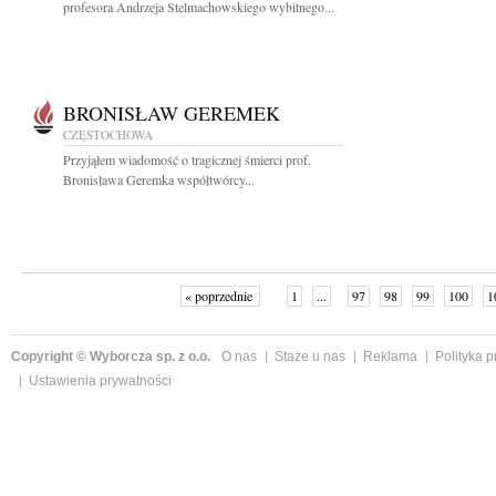
profesora Andrzeja Stelmachowskiego wybitnego...
BRONISŁAW GEREMEK
CZĘSTOCHOWA
Przyjąłem wiadomość o tragicznej śmierci prof.
Bronisława Geremka współtwórcy...
« poprzednie
1
...
97
98
99
100
1
Copyright © Wyborcza sp. z o.o.
O nas
Staże u nas
Reklama
Polityka 
Ustawienia prywatności