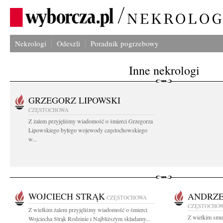
Nekrologi
Odeszli
Poradnik pogrzebowy
Inne nekrologi
GRZEGORZ LIPOWSKI
CZĘSTOCHOWA
Z żalem przyjęliśmy wiadomość o śmierci Grzegorza
Lipowskiego byłego wojewody częstochowskiego
w...
WOJCIECH STRĄK
ANDRZE
CZĘSTOCHOWA
CZĘSTOCHO
Z wielkim żalem przyjęliśmy wiadomość o śmierci
Z wielkim smu
Wojciecha Strąk Rodzinie i Najbliższym składamy...