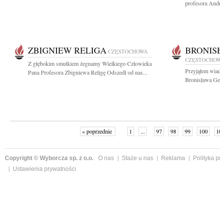
profesora And
ZBIGNIEW RELIGA
BRONIS
CZĘSTOCHOWA
CZĘSTOCHO
Z głębokim smutkiem żegnamy Wielkiego Człowieka
Przyjąłem wiad
Pana Profesora Zbigniewa Religę Odszedł od nas...
Bronisława Ge
« poprzednie
1
...
97
98
99
100
1
Copyright © Wyborcza sp. z o.o.
O nas
Staże u nas
Reklama
Polityka 
Ustawienia prywatności