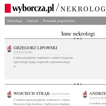
Nekrologi
Odeszli
Poradnik pogrzebowy
Inne nekrologi
GRZEGORZ LIPOWSKI
CZĘSTOCHOWA
Z żalem przyjęliśmy wiadomość o śmierci Grzegorza
Lipowskiego byłego wojewody częstochowskiego
w...
WOJCIECH STRĄK
ANDRZE
CZĘSTOCHOWA
CZĘSTOCHO
Z wielkim żalem przyjęliśmy wiadomość o śmierci
Z wielkim smu
Wojciecha Strąk Rodzinie i Najbliższym składamy...