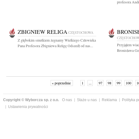
profesora And
ZBIGNIEW RELIGA
BRONIS
CZĘSTOCHOWA
CZĘSTOCHO
Z głębokim smutkiem żegnamy Wielkiego Człowieka
Przyjąłem wiad
Pana Profesora Zbigniewa Religę Odszedł od nas...
Bronisława Ge
« poprzednie
1
...
97
98
99
100
1
Copyright © Wyborcza sp. z o.o.
O nas
Staże u nas
Reklama
Polityka 
Ustawienia prywatności