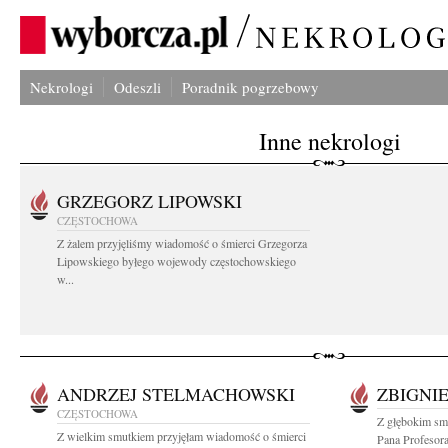
Nekrologi
Odeszli
Poradnik pogrzebowy
Inne nekrologi
GRZEGORZ LIPOWSKI
CZĘSTOCHOWA
Z żalem przyjęliśmy wiadomość o śmierci Grzegorza
Lipowskiego byłego wojewody częstochowskiego
w...
ANDRZEJ STELMACHOWSKI
ZBIGNI
CZĘSTOCHOWA
Z głębokim sm
Z wielkim smutkiem przyjęłam wiadomość o śmierci
Pana Profesora