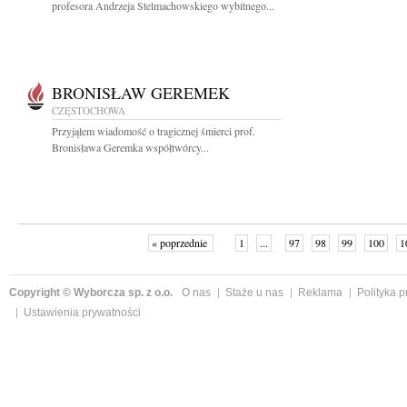
profesora Andrzeja Stelmachowskiego wybitnego...
BRONISŁAW GEREMEK
CZĘSTOCHOWA
Przyjąłem wiadomość o tragicznej śmierci prof.
Bronisława Geremka współtwórcy...
« poprzednie
1
...
97
98
99
100
1
Copyright © Wyborcza sp. z o.o.
O nas
Staże u nas
Reklama
Polityka 
Ustawienia prywatności