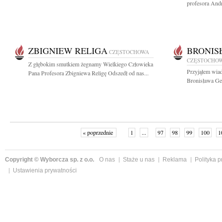
profesora And
ZBIGNIEW RELIGA
BRONIS
CZĘSTOCHOWA
CZĘSTOCHO
Z głębokim smutkiem żegnamy Wielkiego Człowieka
Przyjąłem wiad
Pana Profesora Zbigniewa Religę Odszedł od nas...
Bronisława Ge
« poprzednie
1
...
97
98
99
100
1
Copyright © Wyborcza sp. z o.o.
O nas
Staże u nas
Reklama
Polityka 
Ustawienia prywatności