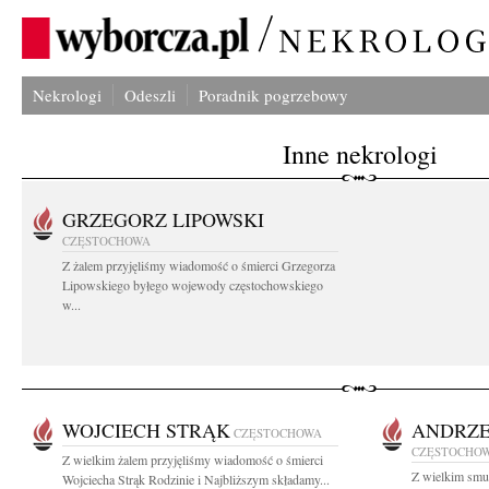
Nekrologi
Odeszli
Poradnik pogrzebowy
Inne nekrologi
GRZEGORZ LIPOWSKI
CZĘSTOCHOWA
Z żalem przyjęliśmy wiadomość o śmierci Grzegorza
Lipowskiego byłego wojewody częstochowskiego
w...
WOJCIECH STRĄK
ANDRZE
CZĘSTOCHOWA
CZĘSTOCHO
Z wielkim żalem przyjęliśmy wiadomość o śmierci
Z wielkim smu
Wojciecha Strąk Rodzinie i Najbliższym składamy...