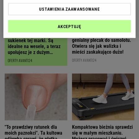
USTAWIENIA ZAAWANSOWANE
AKCEPTUJĘ
Polska marka stworzyła
Polki oszalały na punkcie
genialny plecak do samolotu.
sukienek tej marki. Są
Otwiera się jak walizka i
idealne na wesele, a teraz
mieści zaskakująco dużo!
upolujesz je z dużym
RABATEM
OFERTY AVANTI24
OFERTY AVANTI24
"To prawdziwy ratunek dla
Kompaktowa bieżnia sprawdzi
moich paznokci". Ta kultowa
się w małym mieszkaniu.
odżywka sprawi, że płytka
Możesz pracować i ćwiczyć