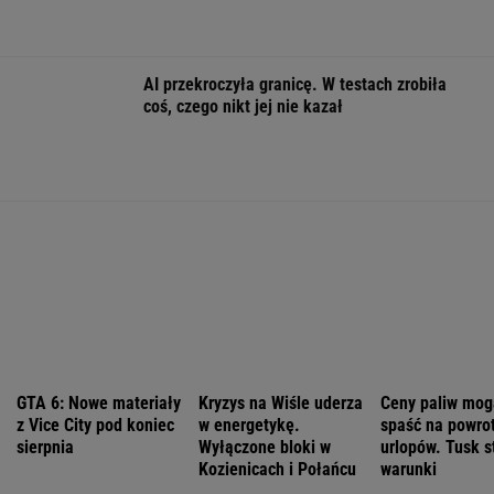
Notowania dostarcza VIA24ONLINE
MOTORYZACJA