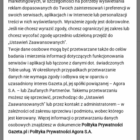
marketingowych, w szczególności na potrzeby wyświetlania
reklam dopasowanych do Twoich zainteresowań i preferencji w
swoich serwisach, aplikacjach i w Internecie lub personalizacji
Nadciąga OKI. Będzie weto Nawrockiego?
treści w nich wyświetlanych. Wyrażenie zgody jest dobrowolne.
Domański reaguje
Jeśli nie chcesz wyrazić zgody, chcesz ograniczyć jej zakres lub
chcesz wycofać zgodę uprzednio udzieloną przejdź do
„Ustawień Zaawansowanych”.
Damięcka dosadnie komentuje upały w
Twoje dane osobowe mogą być przetwarzane także do celów
Polsce. "Zasłużyliście"
badania i mierzenia informacji dotyczących funkcjonowania
serwisów i aplikacji lub łączone z danymi dot. świadczonych
Tobie usług. W określonych przypadkach przetwarzanie
danych nie wymaga zgody i odbywa się w oparciu o
Te polskie przysłowia powinien znać każdy.
uzasadniony interes Gazeta.pl, jej spółki powiązanej – Agora
Na komplet stać nielicznych
S.A. – lub Zaufanych Partnerów. Takiemu przetwarzaniu
możesz się sprzeciwić, przechodząc do „Ustawień
Zaawansowanych” lub przez kontakt z administratorem – w
zależności od zakresu sprzeciwu i podmiotu, wobec którego
To jeden z najczęstszych błędów przed
jest kierowany. Więcej informacji o przetwarzaniu danych
zagranicznym wyjazdem. O tym wiele osób
osobowych znajdziesz w dokumencie
Polityka Prywatności
zapomina
Gazeta.pl
i
Polityka Prywatności Agora S.A.
MATERIAŁ PROMOCYJNY