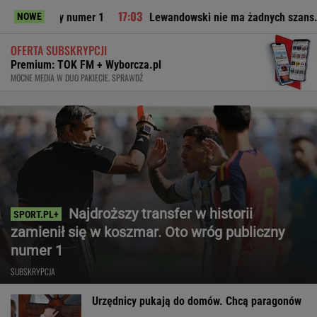
czny numer 1
Lewandowski nie ma żadnych szans. Ekspert m
NOWE
OFERTA SUBSKRYPCJI
Premium: TOK FM + Wyborcza.pl
MOCNE MEDIA W DUO PAKIECIE. SPRAWDŹ
Najdroższy transfer w historii
zamienił się w koszmar. Oto wróg publiczny
numer 1
SUBSKRYPCJA
Urzędnicy pukają do domów. Chcą paragonów