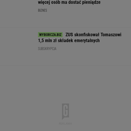
Chcesz skutecznie umyć elewację domu,
taras, grilla? Te myjki ciśnieniowe są świetne!
REKLAMA CENEO
Rekrutacyjny paradoks na rynku pracy w
Polsce. Z tego nikt nie jest zadowolony
BIZNES
Nie możesz odzyskać mieszkania? W
Sejmie ruszyła ważna dyskusja
AI przekroczyła granicę. W testach zrobiła
coś, czego nikt jej nie kazał