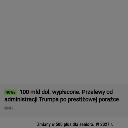
ZUS skonfiskował Tomaszowi
1,5 mln zł składek emerytalnych
SUBSKRYPCJA