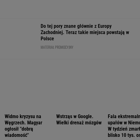
Widmo kryzysu na
Wstrząs w Google.
Fala ekstremal
Węgrzech. Magyar
Wielki drenaż mózgów
upałów w Niem
ogłosił "dobrą
W tydzień zmar
wiadomość"
blisko 10 tys. o
WSPÓŁPRACA PŁATNA Z WYBORCZA.PL
ZROZUM, POZNAJ, ODKRYWAJ
SEKCJA Z SUBSKRYPCJĄ
Wojciech Szot: 13 książek, na które czekam
nie tylko po wakacjach
"Po dobie w reżimie 7-5-3, uznałam: tak się
nie da, to jest nieludzkie"
Katarzyna poroniła. Lekarka uparła się przy