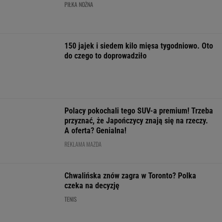
do czego to doprowadziło
Polacy pokochali tego SUV-a premium! Trzeba
przyznać, że Japończycy znają się na rzeczy.
A oferta? Genialna!
REKLAMA MAZDA
Chwalińska znów zagra w Toronto? Polka
czeka na decyzję
TENIS
Dogadali się! Oto gdzie
Człowiek,
To d
ma grać Vinicius
który podkręcił
Górnik przegrał 