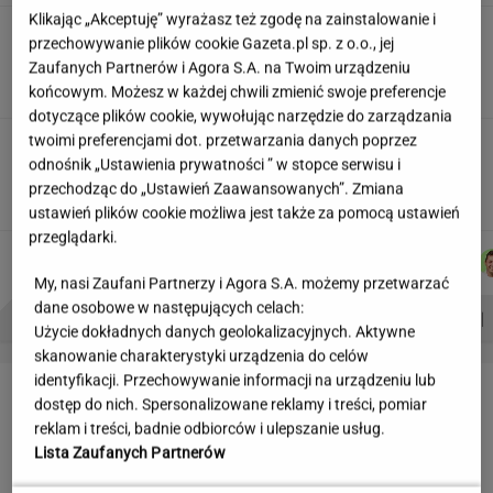
Klikając „Akceptuję” wyrażasz też zgodę na zainstalowanie i
Skłodowska na banknocie?
przechowywanie plików cookie Gazeta.pl sp. z o.o., jej
Zadecydowała interwencja polskiego ministra
Zaufanych Partnerów i Agora S.A. na Twoim urządzeniu
SUBSKRYPCJA
końcowym. Możesz w każdej chwili zmienić swoje preferencje
dotyczące plików cookie, wywołując narzędzie do zarządzania
twoimi preferencjami dot. przetwarzania danych poprzez
Kulisy zmian w "halo tu polsat".
odnośnik „Ustawienia prywatności ” w stopce serwisu i
"Cichopek źle wypadła w badaniach"
przechodząc do „Ustawień Zaawansowanych”. Zmiana
ustawień plików cookie możliwa jest także za pomocą ustawień
przeglądarki.
JUSTYNA
DOMINIK
MICHAŁ
MARCIN
Autorzy:
BRYCZKOWSKA
SENKOWSKI
TRELA
KOZŁOWSKI
My, nasi Zaufani Partnerzy i Agora S.A. możemy przetwarzać
dane osobowe w następujących celach:
PROBLEMY POLSKICH SIATKARZY
ZNAK Z '30'
WISŁAWA SZYMBORSKA
Użycie dokładnych danych geolokalizacyjnych. Aktywne
skanowanie charakterystyki urządzenia do celów
identyfikacji. Przechowywanie informacji na urządzeniu lub
LETNIE OKAZJE
dostęp do nich. Spersonalizowane reklamy i treści, pomiar
reklam i treści, badnie odbiorców i ulepszanie usług.
Lista Zaufanych Partnerów