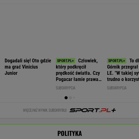
Junior
prędkość światła. Czy
LE. "W takiej sy
Pogacar łamie prawa
trudno o korzys
biologii?
rezultat"
SUBSKRYPCJA
SUBSKRYPCJA
WIĘCEJ NIŻ WYNIK. SUBSKRYBUJ
POLITYKA
PiS chce
Wybór prezesa
Awantura z
deportować
IPN. Jest
Ambasador
Bąkiewiczem
Ukraińców,
decyzja Senatu
Ukrainy: Wśród
w Radomiu.
którzy nie
Polaków była
Jest ruch