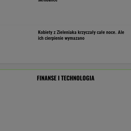
100 mld dol. wypłacone. Przelewy od
administracji Trumpa po prestiżowej porażce
BIZNES
Zmiany w 500 plus dla seniora. W 2027 r.
więcej osób ma dostać pieniądze
BIZNES