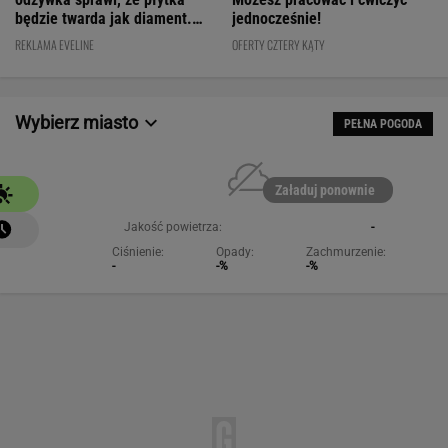
będzie twarda jak diament.
jednocześnie!
Cena? WOW!
REKLAMA EVELINE
OFERTY CZTERY KĄTY
Wybierz miasto
PEŁNA POGODA
Załaduj ponownie
Jakość powietrza:
-
Ciśnienie:
Opady:
Zachmurzenie:
-
-%
-%