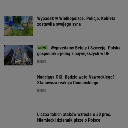
Nadciąga OKI. Będzie weto Nawrockiego?
Stanowcza reakcja Domańskiego
BIZNES
Liczba takich ataków wzrosła o 30 proc.
Niemiecki dziennik pisze o Polsce
Do tej pory znane głównie z Europy
Zachodniej. Teraz takie miejsca powstają w
Polsce
MATERIAŁ PROMOCYJNY