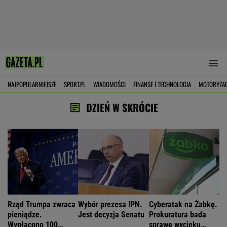
NAJPOPULARNIEJSZE
SPORT.PL
WIADOMOŚCI
FINANSE I TECHNOLOGIA
MOTORYZA
DZIEŃ W SKRÓCIE
Rząd Trumpa zwraca
Wybór prezesa IPN.
Cyberatak na Żabkę.
pieniądze.
Jest decyzja Senatu
Prokuratura bada
Wypłacono 100
sprawę wycieku