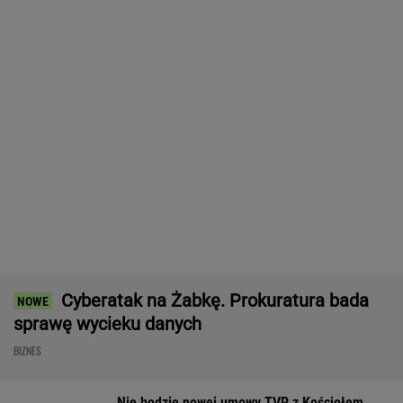
Cyberatak na Żabkę. Prokuratura bada
sprawę wycieku danych
BIZNES
Nie będzie nowej umowy TVP z Kościołem.
Obowiązuje ta podpisana przez Kurskiego
MARCIN KOZŁOWSKI
Komornik zajął konto szpitala.
"Działanie bez precedensu"