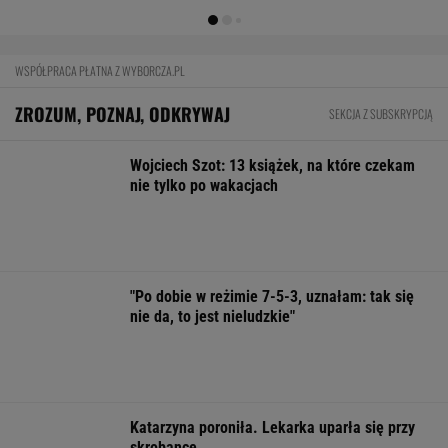
skrobance
Kobiety z Zieleniaka krzyczały całe noce. Ale
ich cierpienie wymazano
FINANSE I TECHNOLOGIA