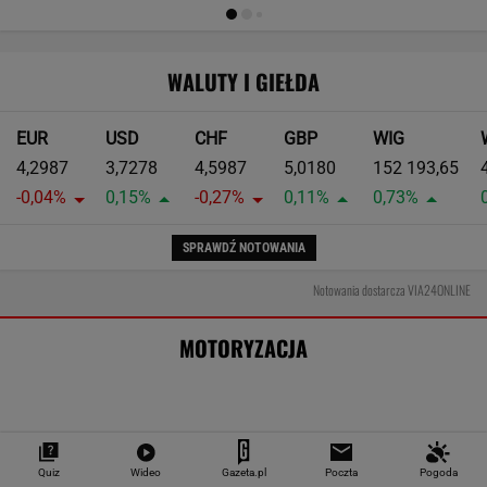
Oto darmowy sposób na odcinkowe
pomiary prędkości. Polski program
To będzie jedna z najdroższych obwodnic w
Polsce. Ponad pół miliarda złotych, by
odciążyć miasto
Polacy chętnie kupują auta tej japońskiej
marki. Nowe wyniki
MOTO NEWS
Quiz
Wideo
Gazeta.pl
Poczta
Pogoda