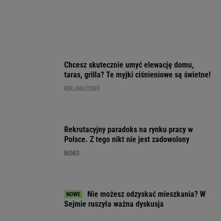
GTA 6: Nowe materiały
Kryzys na Wiśle uderza
Ceny paliw mog
z Vice City pod koniec
w energetykę.
spaść na powrot
sierpnia
Wyłączone bloki w
urlopów. Tusk s
Kozienicach i Połańcu
warunki
WALUTY I GIEŁDA
EUR
USD
CHF
GBP
WIG
4,2987
3,7278
4,5987
5,0180
152 193,65
-0,04%
0,15%
-0,27%
0,11%
0,73%
SPRAWDŹ NOTOWANIA