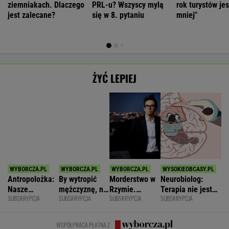
ziemniakach. Dlaczego
PRL-u? Wszyscy mylą
rok turystów jes
jest zalecane?
się w 8. pytaniu
mniej"
ŻYĆ LEPIEJ
Antropolożka:
By wytropić
Morderstwo w
Neurobiolog:
Nasze
mężczyznę, nie
Rzymie.
Terapia nie jest
SUBSKRYPCJA
SUBSKRYPCJA
SUBSKRYPCJA
SUBSKRYPCJA
społeczeństwo
musi nawet
Dlaczego
konieczna. Mózg
nie lubi dzieci
wstawać z
synowie
jest podatny na
krzesła.
zniszczyli
zmianę
WSPÓŁPRACA PŁATNA Z