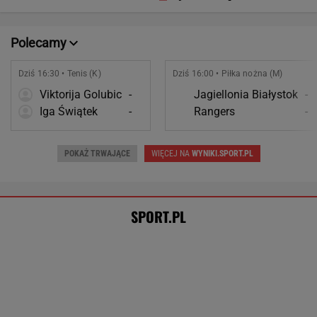
swoje życia?
Polecamy
Dziś 16:30 • Tenis (K)
Dziś 16:00 • Piłka nożna (M)
Viktorija Golubic
-
Jagiellonia Białystok
-
Iga Świątek
-
Rangers
-
POKAŻ TRWAJĄCE
WIĘCEJ NA
WYNIKI.SPORT.PL
SPORT.PL