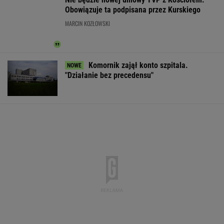
Wypadek w Wielkopolsce. Policja: Kobieta
zostawiła swojego syna
Wyprzedamy Belgię i Szwecję. Polska
gospodarka jedną z największych w UE
BIZNES