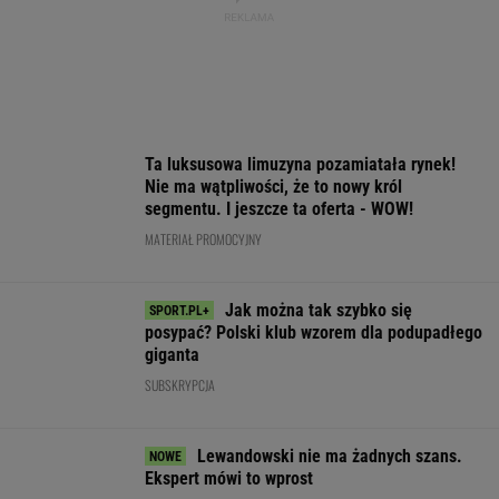
Ta luksusowa limuzyna pozamiatała rynek!
Nie ma wątpliwości, że to nowy król
segmentu. I jeszcze ta oferta - WOW!
MATERIAŁ PROMOCYJNY
Jak można tak szybko się
posypać? Polski klub wzorem dla podupadłego
giganta
SUBSKRYPCJA
Lewandowski nie ma żadnych szans.
Ekspert mówi to wprost
PIŁKA NOŻNA
150 jajek i siedem kilo mięsa tygodniowo. Oto