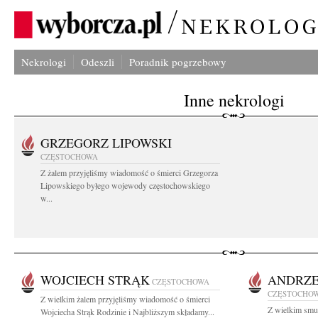
Nekrologi
Odeszli
Poradnik pogrzebowy
Inne nekrologi
GRZEGORZ LIPOWSKI
CZĘSTOCHOWA
Z żalem przyjęliśmy wiadomość o śmierci Grzegorza
Lipowskiego byłego wojewody częstochowskiego
w...
WOJCIECH STRĄK
ANDRZE
CZĘSTOCHOWA
CZĘSTOCHO
Z wielkim żalem przyjęliśmy wiadomość o śmierci
Z wielkim smu
Wojciecha Strąk Rodzinie i Najbliższym składamy...