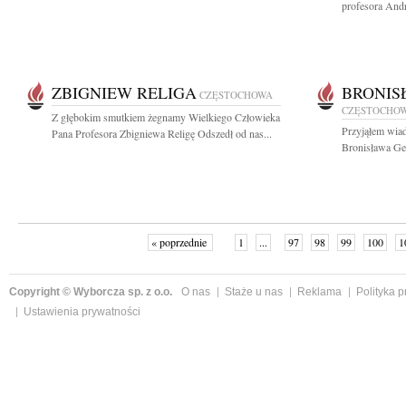
profesora And
ZBIGNIEW RELIGA
BRONIS
CZĘSTOCHOWA
CZĘSTOCHO
Z głębokim smutkiem żegnamy Wielkiego Człowieka
Przyjąłem wiad
Pana Profesora Zbigniewa Religę Odszedł od nas...
Bronisława Ge
« poprzednie
1
...
97
98
99
100
1
Copyright © Wyborcza sp. z o.o.
O nas
Staże u nas
Reklama
Polityka 
Ustawienia prywatności