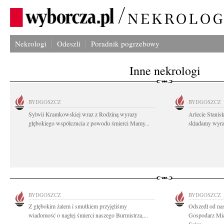
Nekrologi
Odeszli
Poradnik pogrzebowy
Inne nekrologi
BYDGOSZCZ
BYDGOSZCZ
Sylwii Kramkowskiej wraz z Rodziną wyrazy
Arlecie Stanis
głębokiego współczucia z powodu śmierci Mamy...
składamy wyraz
BYDGOSZCZ
BYDGOSZCZ
Z głębokim żalem i smutkiem przyjęliśmy
Odszedł od na
wiadomość o nagłej śmierci naszego Burmistrza,...
Gospodarz Mia