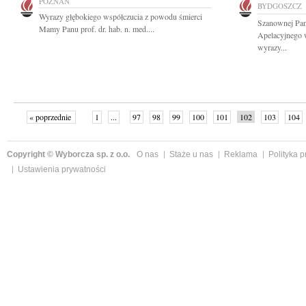
POZNAŃ
BYDGOSZCZ
Wyrazy głębokiego współczucia z powodu śmierci
Szanownej Pan
Mamy Panu prof. dr. hab. n. med....
Apelacyjnego 
wyrazy...
« poprzednie
1
...
97
98
99
100
101
102
103
104
następne »
Copyright © Wyborcza sp. z o.o.
O nas
Staże u nas
Reklama
Polityka 
Ustawienia prywatności