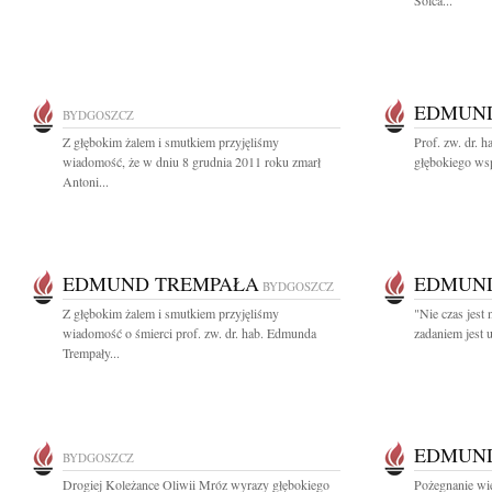
Solca...
EDMUN
BYDGOSZCZ
Z głębokim żalem i smutkiem przyjęliśmy
Prof. zw. dr. 
wiadomość, że w dniu 8 grudnia 2011 roku zmarł
głębokiego wsp
Antoni...
EDMUND TREMPAŁA
EDMUN
BYDGOSZCZ
Z głębokim żalem i smutkiem przyjęliśmy
"Nie czas jest
wiadomość o śmierci prof. zw. dr. hab. Edmunda
zadaniem jest u
Trempały...
EDMUN
BYDGOSZCZ
Drogiej Koleżance Oliwii Mróz wyrazy głębokiego
Pożegnanie wie