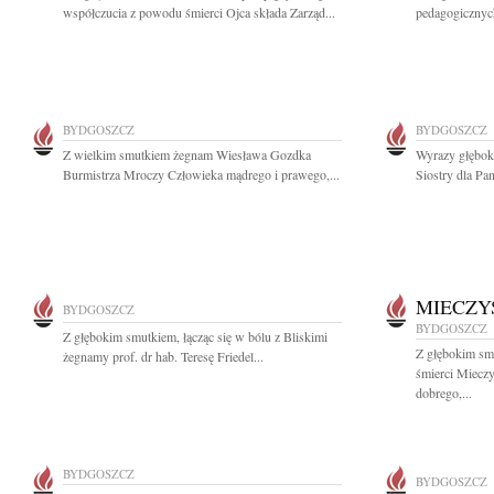
współczucia z powodu śmierci Ojca składa Zarząd...
pedagogicznych
BYDGOSZCZ
BYDGOSZCZ
Z wielkim smutkiem żegnam Wiesława Gozdka
Wyrazy głębok
Burmistrza Mroczy Człowieka mądrego i prawego,...
Siostry dla Pan
MIECZY
BYDGOSZCZ
BYDGOSZCZ
Z głębokim smutkiem, łącząc się w bólu z Bliskimi
Z głębokim sm
żegnamy prof. dr hab. Teresę Friedel...
śmierci Miecz
dobrego,...
BYDGOSZCZ
BYDGOSZCZ