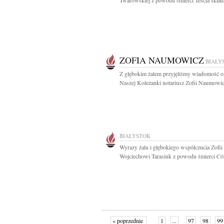
Twarowskiej z powodu śmierci Teścia składa
ZOFIA NAUMOWICZ
BIAŁY
Z głębokim żalem przyjęliśmy wiadomość o
Naszej Koleżanki notariusz Zofii Naumowic
BIAŁYSTOK
Wyrazy żalu i głębokiego współczucia Zofii 
Wojciechowi Tarasiuk z powodu śmierci Cór
« poprzednie
1
...
97
98
99