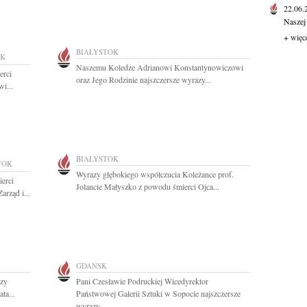
22.06
Naszej
+ więc
BIAŁYSTOK
OK
Naszemu Koledze Adrianowi Konstantynowiczowi
erci
oraz Jego Rodzinie najszczersze wyrazy...
i...
BIAŁYSTOK
TOK
Wyrazy głębokiego współczucia Koleżance prof.
erci
Jolancie Małyszko z powodu śmierci Ojca...
arząd i...
GDAŃSK
azy
Pani Czesławie Podruckiej Wicedyrektor
ta...
Państwowej Galerii Sztuki w Sopocie najszczersze
wyrazy...