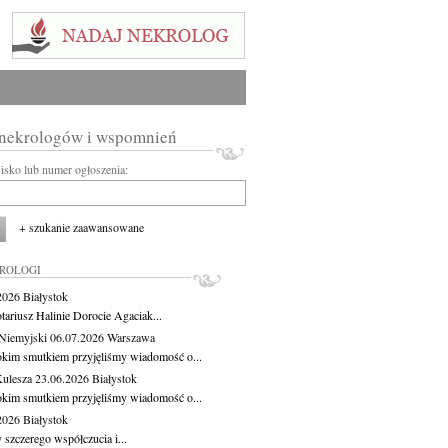
 nekrologów i wspomnień
wisko lub numer ogłoszenia:
+ szukanie zaawansowane
KROLOGI
.2026
Białystok
tariusz Halinie Dorocie Agaciak...
Niemyjski
06.07.2026
Warszawa
okim smutkiem przyjęliśmy wiadomość o...
Kulesza
23.06.2026
Białystok
okim smutkiem przyjęliśmy wiadomość o...
.2026
Białystok
 szczerego współczucia i...