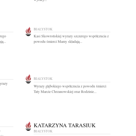
BIAŁYSTOK
erego
Kasi Skowrońskiej wyrazy szczerego współczucia z
ą...
powodu śmierci Mamy składają...
BIAŁYSTOK
yrazy
Wyrazy głębokiego współczucia z powodu śmierci
Taty Marcie Chrzanowskiej oraz Rodzinie...
KATARZYNA TARASIUK
e
BIAŁYSTOK