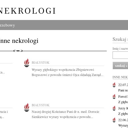
grzebowy
Inne nekrologi
Szukaj
Imię i naz
BIAŁYSTOK
Wyrazy głębokiego współczucia Zbigniewowi
a...
Boguszowi z powodu śmierci Ojca składają Zarząd...
INNE NE
22.07
Pani no
Paweł 
Z głęb
BIAŁYSTOK
Jerzy 
ucia i
Naszej drogiej Koleżance Pani dr n. med. Dorocie
Z głęb
...
Sienkiewicz wyrazy współczucia z powodu...
22.06
Wyrazy