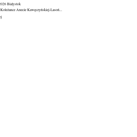
.2026
Białystok
 Koleżance Anecie Kawęczyńskiej-Lasoń...
ej