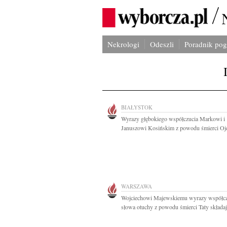
Nekrologi
Odeszli
Poradnik po
BIAŁYSTOK
Wyrazy głębokiego współczucia Markowi i
Januszowi Kosińskim z powodu śmierci Ojc
WARSZAWA
Wojciechowi Majewskiemu wyrazy współcz
słowa otuchy z powodu śmierci Taty składają