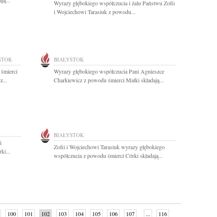
ją...
Wyrazy głębokiego współczucia i żalu Państwu Zofii
i Wojciechowi Tarasiuk z powodu...
STOK
BIAŁYSTOK
 śmierci
Wyrazy głębokiego współczucia Pani Agnieszce
z...
Charkiewicz z powodu śmierci Matki składają...
BIAŁYSTOK
i
Zofii i Wojciechowi Tarasiuk wyrazy głębokiego
ki...
współczucia z powodu śmierci Córki składają...
100
101
102
103
104
105
106
107
...
116