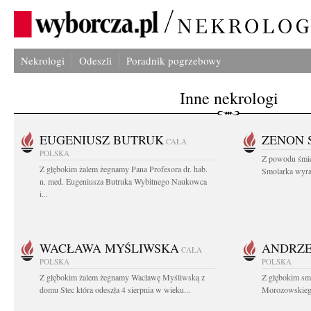
Nekrologi
Odeszli
Poradnik pogrzebowy
Inne nekrologi
EUGENIUSZ BUTRUK
ZENON 
CAŁA
POLSKA
Z powodu śmie
Z głębokim żalem żegnamy Pana Profesora dr. hab.
Smolarka wyraz
n. med. Eugeniusza Butruka Wybitnego Naukowca
i...
WACŁAWA MYŚLIWSKA
ANDRZE
CAŁA
POLSKA
POLSKA
Z głębokim żalem żegnamy Wacławę Myśliwską z
Z głębokim sm
domu Stec która odeszła 4 sierpnia w wieku...
Morozowskiego 