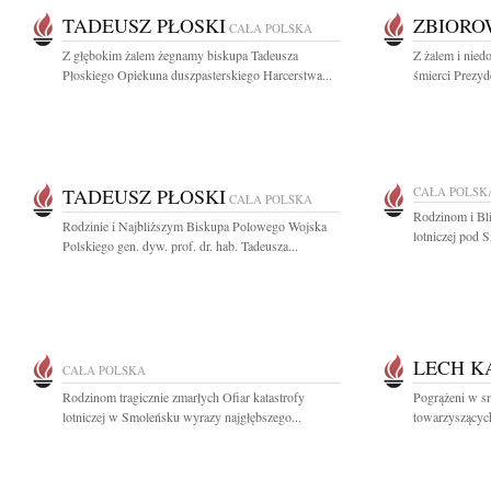
TADEUSZ PŁOSKI
ZBIOR
CAŁA POLSKA
Z głębokim żalem żegnamy biskupa Tadeusza
Z żalem i nie
Płoskiego Opiekuna duszpasterskiego Harcerstwa...
śmierci Prezyd
TADEUSZ PŁOSKI
CAŁA POLSK
CAŁA POLSKA
Rodzinom i Bli
Rodzinie i Najbliższym Biskupa Polowego Wojska
lotniczej pod 
Polskiego gen. dyw. prof. dr. hab. Tadeusza...
LECH K
CAŁA POLSKA
Rodzinom tragicznie zmarłych Ofiar katastrofy
Pogrążeni w sm
lotniczej w Smoleńsku wyrazy najgłębszego...
towarzyszących