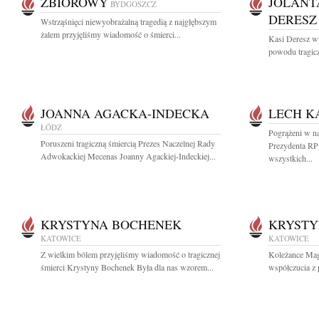
ZBIOROWY
JOLANT
BYDGOSZCZ
DERESZ
Wstrząśnięci niewyobrażalną tragedią z najgłębszym
żalem przyjęliśmy wiadomość o śmierci...
Kasi Deresz w
powodu tragicz
JOANNA AGACKA-INDECKA
LECH K
ŁÓDŹ
Pogrążeni w n
Poruszeni tragiczną śmiercią Prezes Naczelnej Rady
Prezydenta RP
Adwokackiej Mecenas Joanny Agackiej-Indeckiej...
wszystkich...
KRYSTYNA BOCHENEK
KRYSTY
KATOWICE
KATOWICE
Z wielkim bólem przyjęliśmy wiadomość o tragicznej
Koleżance Mag
śmierci Krystyny Bochenek Była dla nas wzorem...
współczucia z