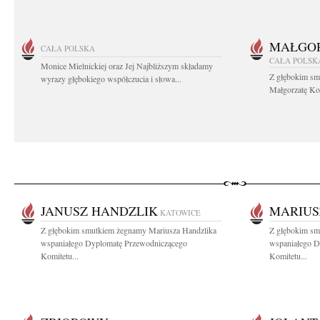
MAŁGOR
CAŁA POLSKA
CAŁA POLSK
Monice Mielnickiej oraz Jej Najbliższym składamy
Z głębokim sm
wyrazy głębokiego współczucia i słowa...
Małgorzatę Koś
JANUSZ HANDZLIK
MARIUS
KATOWICE
Z głębokim smutkiem żegnamy Mariusza Handzlika
Z głębokim sm
wspaniałego Dyplomatę Przewodniczącego
wspaniałego D
Komitetu...
Komitetu...