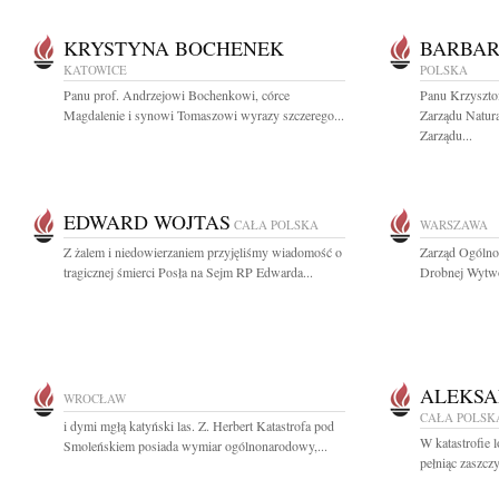
KRYSTYNA BOCHENEK
BARBA
KATOWICE
POLSKA
Panu prof. Andrzejowi Bochenkowi, córce
Panu Krzyszt
Magdalenie i synowi Tomaszowi wyrazy szczerego...
Zarządu Natura
Zarządu...
EDWARD WOJTAS
CAŁA POLSKA
WARSZAWA
Z żalem i niedowierzaniem przyjęliśmy wiadomość o
Zarząd Ogólno
tragicznej śmierci Posła na Sejm RP Edwarda...
Drobnej Wytwór
ALEKSA
WROCŁAW
CAŁA POLSK
i dymi mgłą katyński las. Z. Herbert Katastrofa pod
W katastrofie 
Smoleńskiem posiada wymiar ogólnonarodowy,...
pełniąc zaszcz