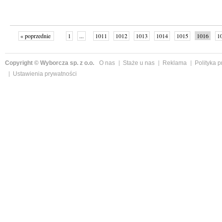
« poprzednie
1
...
1011
1012
1013
1014
1015
1016
1
...
1059
następne »
Copyright © Wyborcza sp. z o.o.
O nas
Staże u nas
Reklama
Polityka 
Ustawienia prywatności