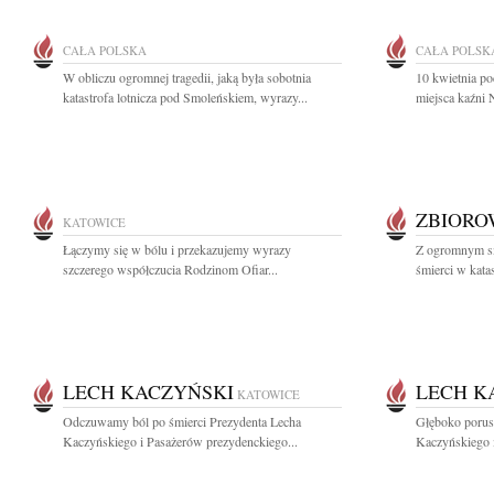
CAŁA POLSKA
CAŁA POLSK
W obliczu ogromnej tragedii, jaką była sobotnia
10 kwietnia p
katastrofa lotnicza pod Smoleńskiem, wyrazy...
miejsca kaźni 
ZBIOR
KATOWICE
Łączymy się w bólu i przekazujemy wyrazy
Z ogromnym s
szczerego współczucia Rodzinom Ofiar...
śmierci w kata
LECH KACZYŃSKI
LECH K
KATOWICE
Odczuwamy ból po śmierci Prezydenta Lecha
Głęboko porusz
Kaczyńskiego i Pasażerów prezydenckiego...
Kaczyńskiego i