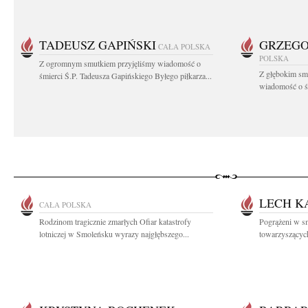
TADEUSZ GAPIŃSKI
GRZEGO
CAŁA POLSKA
POLSKA
Z ogromnym smutkiem przyjęliśmy wiadomość o
Z głębokim smu
śmierci Ś.P. Tadeusza Gapińskiego Byłego piłkarza...
wiadomość o śm
LECH K
CAŁA POLSKA
Rodzinom tragicznie zmarłych Ofiar katastrofy
Pogrążeni w sm
lotniczej w Smoleńsku wyrazy najgłębszego...
towarzyszących