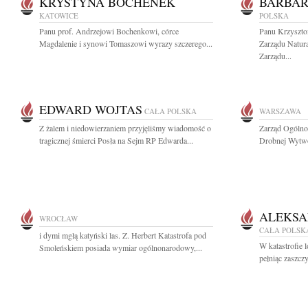
KRYSTYNA BOCHENEK
BARBA
KATOWICE
POLSKA
Panu prof. Andrzejowi Bochenkowi, córce
Panu Krzyszt
Magdalenie i synowi Tomaszowi wyrazy szczerego...
Zarządu Natura
Zarządu...
EDWARD WOJTAS
CAŁA POLSKA
WARSZAWA
Z żalem i niedowierzaniem przyjęliśmy wiadomość o
Zarząd Ogólno
tragicznej śmierci Posła na Sejm RP Edwarda...
Drobnej Wytwór
ALEKSA
WROCŁAW
CAŁA POLSK
i dymi mgłą katyński las. Z. Herbert Katastrofa pod
W katastrofie 
Smoleńskiem posiada wymiar ogólnonarodowy,...
pełniąc zaszcz