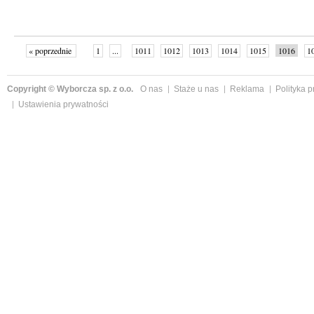
« poprzednie
1
...
1011
1012
1013
1014
1015
1016
1
...
1058
następne »
Copyright © Wyborcza sp. z o.o.
O nas
Staże u nas
Reklama
Polityka 
Ustawienia prywatności