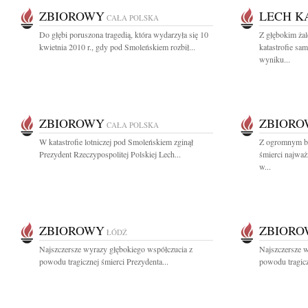
ZBIOROWY
LECH K
CAŁA POLSKA
Do głębi poruszona tragedią, która wydarzyła się 10
Z głębokim ża
kwietnia 2010 r., gdy pod Smoleńskiem rozbił...
katastrofie sa
wyniku...
ZBIOROWY
ZBIOR
CAŁA POLSKA
W katastrofie lotniczej pod Smoleńskiem zginął
Z ogromnym bó
Prezydent Rzeczypospolitej Polskiej Lech...
śmierci najwa
w...
ZBIOROWY
ZBIOR
ŁÓDŹ
Najszczersze wyrazy głębokiego współczucia z
Najszczersze w
powodu tragicznej śmierci Prezydenta...
powodu tragicz