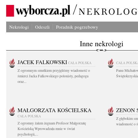
Nekrologi
Odeszli
Poradnik pogrzebowy
Inne nekrologi
JACEK FALKOWSKI
CAŁA POLSKA
CAŁA POLSK
Z ogromnym smutkiem przyjęliśmy wiadomość o
Panu Michało
śmierci Jacka Falkowskiego polonisty, pedagoga
Świętokrzyskie
oraz...
MAŁGORZATA KOŚCIELSKA
ZENON 
CAŁA POLSKA
Z głębokim smu
Z ogromny żalem żegnam Profesor Małgorzatę
wiadomość o śm
Kościelską Wprowadzała mnie w świat
psychologii,...