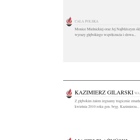
CAŁA POLSKA
Monice Mielnickiej oraz Jej Najbliższym s
wyrazy głębokiego współczucia i słowa...
KAZIMIERZ GILARSKI
WA
Z głębokim żalem żegnamy tragicznie zmarł
kwietnia 2010 roku gen. bryg. Kazimierza...