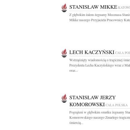
STANISŁAW MIKKE
KATOW
Z głębokim żalem żegnamy Mecenasa Stani
Mikke naszego Przyjaciela Pracownicy Kate
LECH KACZYŃSKI
CAŁA PO
Wstrząśnięty wiadomością o tragicznej śmie
Prezydenta Lecha Kaczyńskiego wraz z Ma
oraz...
STANISŁAW JERZY
KOMOROWSKI
CAŁA POLSKA
Pogrążeni w głębokim smutku żegnamy Sta
Komorowskiego naszego Zmarłego tragiczn
śmiercią...