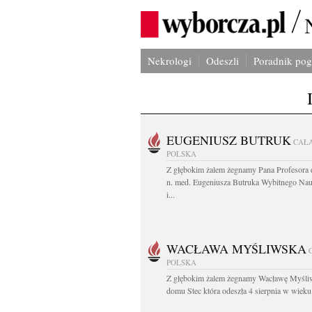
Nekrologi
Odeszli
Poradnik po
EUGENIUSZ BUTRUK
CAŁ
POLSKA
Z głębokim żalem żegnamy Pana Profesora d
n. med. Eugeniusza Butruka Wybitnego Na
i...
WACŁAWA MYŚLIWSKA
POLSKA
Z głębokim żalem żegnamy Wacławę Myśli
domu Stec która odeszła 4 sierpnia w wieku.