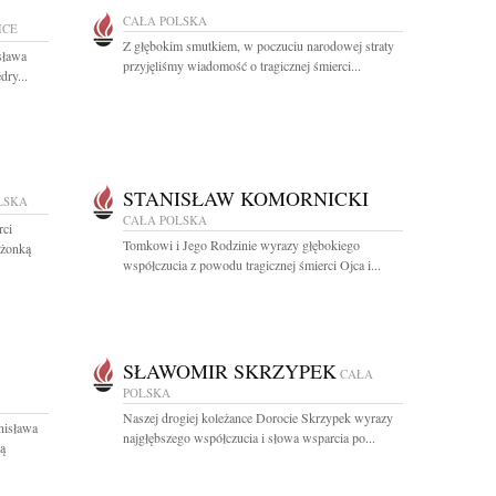
CAŁA POLSKA
ICE
Z głębokim smutkiem, w poczuciu narodowej straty
sława
przyjęliśmy wiadomość o tragicznej śmierci...
dry...
STANISŁAW KOMORNICKI
LSKA
CAŁA POLSKA
rci
Tomkowi i Jego Rodzinie wyrazy głębokiego
łżonką
współczucia z powodu tragicznej śmierci Ojca i...
SŁAWOMIR SKRZYPEK
CAŁA
POLSKA
Naszej drogiej koleżance Dorocie Skrzypek wyrazy
nisława
najgłębszego współczucia i słowa wsparcia po...
ą