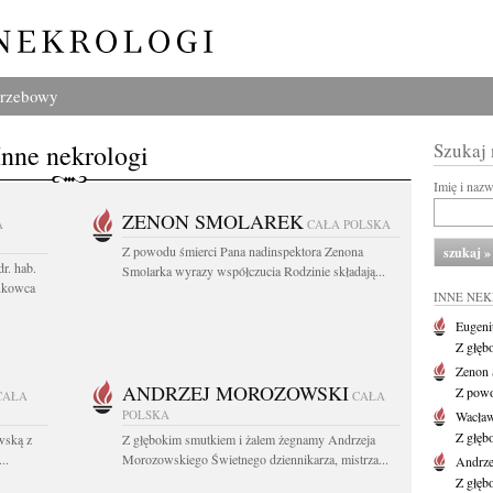
grzebowy
Inne nekrologi
Szukaj
Imię i naz
ZENON SMOLAREK
A
CAŁA POLSKA
Z powodu śmierci Pana nadinspektora Zenona
r. hab.
Smolarka wyrazy współczucia Rodzinie składają...
ukowca
INNE NE
Eugeni
Z głęb
Zenon 
ANDRZEJ MOROZOWSKI
Z powo
CAŁA
CAŁA
POLSKA
Wacła
Z głęb
wską z
Z głębokim smutkiem i żalem żegnamy Andrzeja
..
Morozowskiego Świetnego dziennikarza, mistrza...
Andrze
Z głęb