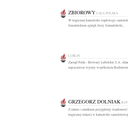
ZBIOROWY
CAŁA POLSKA
W tragicznej katastrofie rządowego samolot
Smoleńskiem zginęli Jerzy Szmadziński...
LUBLIN
Zarząd Perła - Browary Lubelskie S.A. skła
najszczersze wyrazy współczucia Rodzinom 
GRZEGORZ DOLNIAK
KAT
Z żalem i smutkiem przyjęliśmy wiadomość
tragicznej śmierci w katastrofie samolotowej