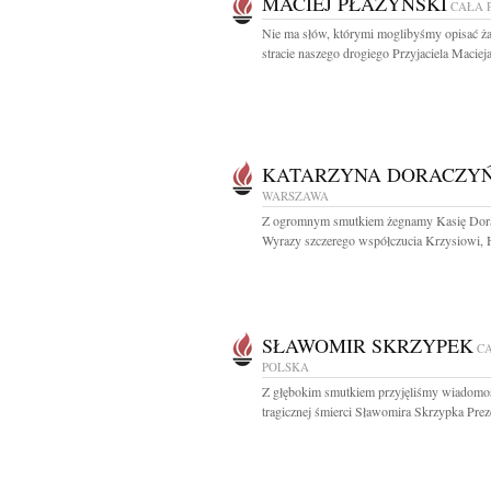
MACIEJ PŁAŻYŃSKI
CAŁA 
Nie ma słów, którymi moglibyśmy opisać ża
stracie naszego drogiego Przyjaciela Macieja
KATARZYNA DORACZY
WARSZAWA
Z ogromnym smutkiem żegnamy Kasię Dor
Wyrazy szczerego współczucia Krzysiowi, Ha
SŁAWOMIR SKRZYPEK
C
POLSKA
Z głębokim smutkiem przyjęliśmy wiadomo
tragicznej śmierci Sławomira Skrzypka Preze