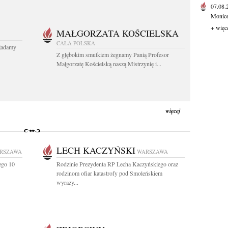
07.08
Monice 
+ więc
MAŁGORZATA KOŚCIELSKA
CAŁA POLSKA
kładamy
Z głębokim smutkiem żegnamy Panią Profesor
Małgorzatę Kościelską naszą Mistrzynię i...
więcej
LECH KACZYŃSKI
RSZAWA
WARSZAWA
ego 10
Rodzinie Prezydenta RP Lecha Kaczyńskiego oraz
rodzinom ofiar katastrofy pod Smoleńskiem
wyrazy...