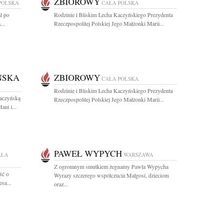
ZBIOROWY
POLSKA
CAŁA POLSKA
l po
Rodzinie i Bliskim Lecha Kaczyńskiego Prezydenta
...
Rzeczpospolitej Polskiej Jego Małżonki Marii...
ŃSKA
ZBIOROWY
CAŁA POLSKA
Rodzinie i Bliskim Lecha Kaczyńskiego Prezydenta
aczyńską
Rzeczpospolitej Polskiej Jego Małżonki Marii...
ni i...
PAWEŁ WYPYCH
AŁA
WARSZAWA
Z ogromnym smutkiem żegnamy Pawła Wypycha
ść o
Wyrazy szczerego współczucia Małgosi, dzieciom
sa...
oraz...