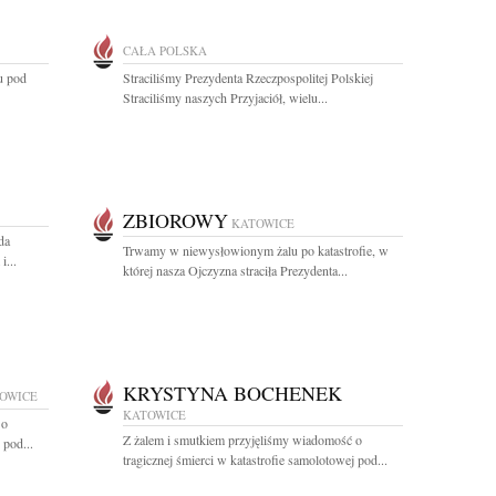
CAŁA POLSKA
u pod
Straciliśmy Prezydenta Rzeczpospolitej Polskiej
Straciliśmy naszych Przyjaciół, wielu...
ZBIOROWY
KATOWICE
da
Trwamy w niewysłowionym żalu po katastrofie, w
i...
której nasza Ojczyzna straciła Prezydenta...
KRYSTYNA BOCHENEK
OWICE
KATOWICE
 o
Z żalem i smutkiem przyjęliśmy wiadomość o
 pod...
tragicznej śmierci w katastrofie samolotowej pod...