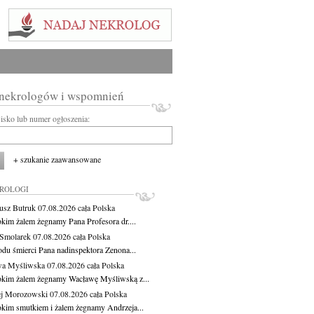
 nekrologów i wspomnień
wisko lub numer ogłoszenia:
+ szukanie zaawansowane
KROLOGI
usz Butruk
07.08.2026
cała Polska
okim żalem żegnamy Pana Profesora dr....
Smolarek
07.08.2026
cała Polska
du śmierci Pana nadinspektora Zenona...
wa Myśliwska
07.08.2026
cała Polska
okim żalem żegnamy Wacławę Myśliwską z...
j Morozowski
07.08.2026
cała Polska
okim smutkiem i żalem żegnamy Andrzeja...