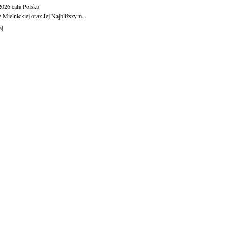
.2026
cała Polska
Mielnickiej oraz Jej Najbliższym...
ej