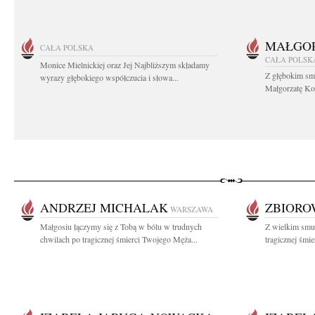
MAŁGOR
CAŁA POLSKA
CAŁA POLSK
Monice Mielnickiej oraz Jej Najbliższym składamy
Z głębokim sm
wyrazy głębokiego współczucia i słowa...
Małgorzatę Koś
ANDRZEJ MICHALAK
ZBIOR
WARSZAWA
Małgosiu łączymy się z Tobą w bólu w trudnych
Z wielkim smu
chwilach po tragicznej śmierci Twojego Męża...
tragicznej śmie