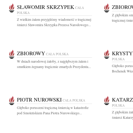
SŁAWOMIR SKRZYPEK
ZBIOR
CAŁA
POLSKA
Z głębokim sm
Z wielkim żalem przyjęliśmy wiadomość o tragicznej
tragicznej śmie
śmierci Sławomira Skrzypka Prezesa Narodowego...
ZBIOROWY
KRYSTY
CAŁA POLSKA
POLSKA
W dniach narodowej żałoby, z najgłębszym żalem i
Głęboko porusz
smutkiem żegnamy tragicznie zmarłych Prezydenta...
Bochenek Wicem
PIOTR NUROWSKI
KATARZ
CAŁA POLSKA
POLSKA
Głęboko poruszeni tragiczną śmiercią w katastrofie
Z głębokim żal
pod Smoleńskiem Pana Piotra Nurowskiego...
śmierci Katarz