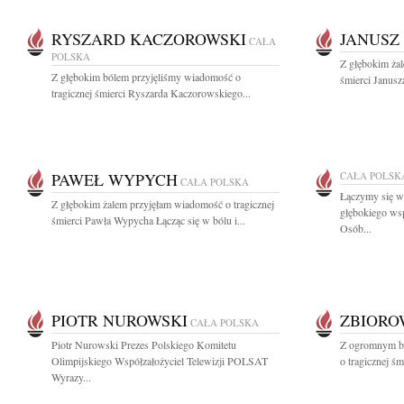
RYSZARD KACZOROWSKI
JANUSZ
CAŁA
POLSKA
Z głębokim żal
Z głębokim bólem przyjęliśmy wiadomość o
śmierci Janusz
tragicznej śmierci Ryszarda Kaczorowskiego...
PAWEŁ WYPYCH
CAŁA POLSK
CAŁA POLSKA
Łączymy się w
Z głębokim żalem przyjęłam wiadomość o tragicznej
głębokiego ws
śmierci Pawła Wypycha Łącząc się w bólu i...
Osób...
PIOTR NUROWSKI
ZBIOR
CAŁA POLSKA
Piotr Nurowski Prezes Polskiego Komitetu
Z ogromnym bó
Olimpijskiego Współzałożyciel Telewizji POLSAT
o tragicznej ś
Wyrazy...