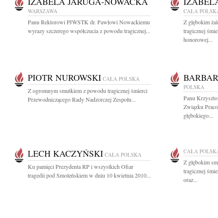
IZABELA JARUGA-NOWACKA
IZABEL
WARSZAWA
CAŁA POLSK
Panu Rektorowi PJWSTK dr. Pawłowi Nowackiemu
Z głębokim ża
wyrazy szczerego współczucia z powodu tragicznej...
tragicznej śmie
honorowej...
PIOTR NUROWSKI
BARBA
CAŁA POLSKA
POLSKA
Z ogromnym smutkiem z powodu tragicznej śmierci
Panu Krzyszt
Przewodniczącego Rady Nadzorczej Zespołu...
Związku Prac
głębokiego...
LECH KACZYŃSKI
CAŁA POLSK
CAŁA POLSKA
Z głębokim sm
Ku pamięci Prezydenta RP i wszystkich Ofiar
tragicznej śmi
tragedii pod Smoleńskiem w dniu 10 kwietnia 2010...
oraz...