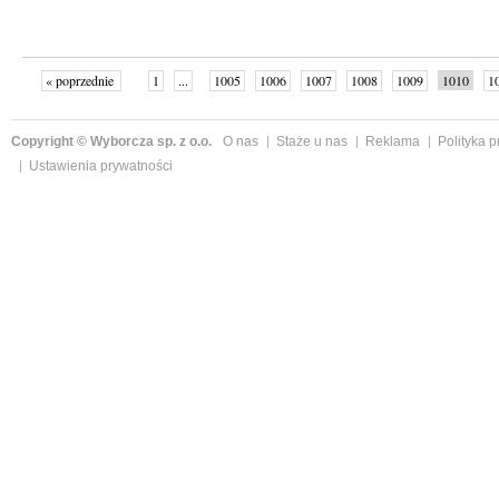
« poprzednie
1
...
1005
1006
1007
1008
1009
1010
1
...
1059
następne »
Copyright © Wyborcza sp. z o.o.
O nas
Staże u nas
Reklama
Polityka 
Ustawienia prywatności