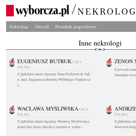
Nekrologi
Odeszli
Poradnik pogrzebowy
Inne nekrologi
EUGENIUSZ BUTRUK
ZENON 
CAŁA
POLSKA
Z powodu śmie
Z głębokim żalem żegnamy Pana Profesora dr. hab.
Smolarka wyraz
n. med. Eugeniusza Butruka Wybitnego Naukowca
i...
WACŁAWA MYŚLIWSKA
ANDRZE
CAŁA
POLSKA
POLSKA
Z głębokim żalem żegnamy Wacławę Myśliwską z
Z głębokim sm
domu Stec która odeszła 4 sierpnia w wieku...
Morozowskiego 