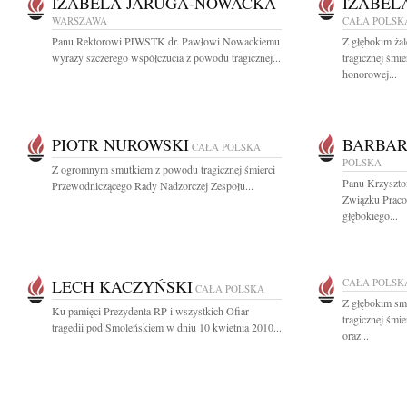
IZABELA JARUGA-NOWACKA
IZABEL
WARSZAWA
CAŁA POLSK
Panu Rektorowi PJWSTK dr. Pawłowi Nowackiemu
Z głębokim ża
wyrazy szczerego współczucia z powodu tragicznej...
tragicznej śmie
honorowej...
PIOTR NUROWSKI
BARBA
CAŁA POLSKA
POLSKA
Z ogromnym smutkiem z powodu tragicznej śmierci
Panu Krzyszt
Przewodniczącego Rady Nadzorczej Zespołu...
Związku Prac
głębokiego...
LECH KACZYŃSKI
CAŁA POLSK
CAŁA POLSKA
Z głębokim sm
Ku pamięci Prezydenta RP i wszystkich Ofiar
tragicznej śmi
tragedii pod Smoleńskiem w dniu 10 kwietnia 2010...
oraz...