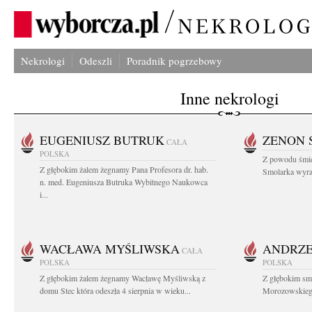
Nekrologi
Odeszli
Poradnik pogrzebowy
Inne nekrologi
EUGENIUSZ BUTRUK
ZENON 
CAŁA
POLSKA
Z powodu śmie
Z głębokim żalem żegnamy Pana Profesora dr. hab.
Smolarka wyraz
n. med. Eugeniusza Butruka Wybitnego Naukowca
i...
WACŁAWA MYŚLIWSKA
ANDRZE
CAŁA
POLSKA
POLSKA
Z głębokim żalem żegnamy Wacławę Myśliwską z
Z głębokim sm
domu Stec która odeszła 4 sierpnia w wieku...
Morozowskiego 