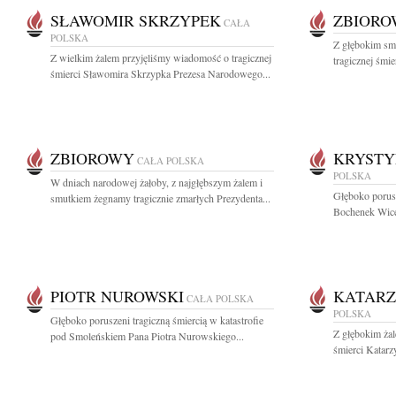
SŁAWOMIR SKRZYPEK
ZBIOR
CAŁA
POLSKA
Z głębokim sm
Z wielkim żalem przyjęliśmy wiadomość o tragicznej
tragicznej śmie
śmierci Sławomira Skrzypka Prezesa Narodowego...
ZBIOROWY
KRYSTY
CAŁA POLSKA
POLSKA
W dniach narodowej żałoby, z najgłębszym żalem i
Głęboko porusz
smutkiem żegnamy tragicznie zmarłych Prezydenta...
Bochenek Wicem
PIOTR NUROWSKI
KATARZ
CAŁA POLSKA
POLSKA
Głęboko poruszeni tragiczną śmiercią w katastrofie
Z głębokim żal
pod Smoleńskiem Pana Piotra Nurowskiego...
śmierci Katarz