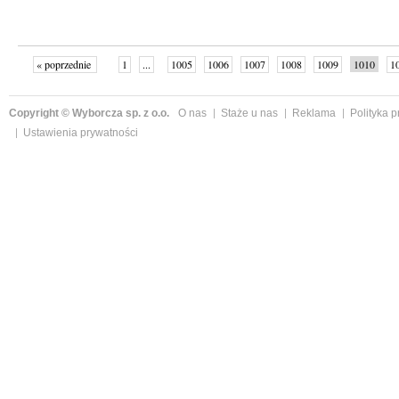
« poprzednie
1
...
1005
1006
1007
1008
1009
1010
1
...
1059
następne »
Copyright © Wyborcza sp. z o.o.
O nas
Staże u nas
Reklama
Polityka 
Ustawienia prywatności