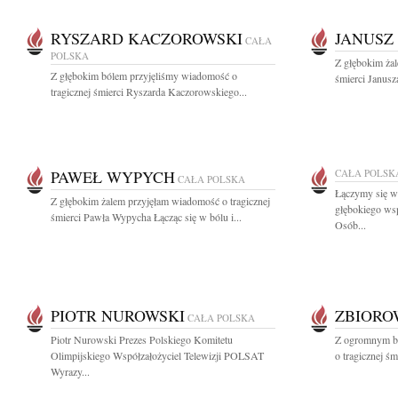
RYSZARD KACZOROWSKI
JANUSZ
CAŁA
POLSKA
Z głębokim żal
Z głębokim bólem przyjęliśmy wiadomość o
śmierci Janusz
tragicznej śmierci Ryszarda Kaczorowskiego...
PAWEŁ WYPYCH
CAŁA POLSK
CAŁA POLSKA
Łączymy się w
Z głębokim żalem przyjęłam wiadomość o tragicznej
głębokiego ws
śmierci Pawła Wypycha Łącząc się w bólu i...
Osób...
PIOTR NUROWSKI
ZBIOR
CAŁA POLSKA
Piotr Nurowski Prezes Polskiego Komitetu
Z ogromnym bó
Olimpijskiego Współzałożyciel Telewizji POLSAT
o tragicznej ś
Wyrazy...