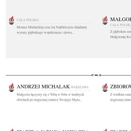
MAŁGOR
CAŁA POLSKA
CAŁA POLSK
Monice Mielnickiej oraz Jej Najbliższym składamy
Z głębokim sm
wyrazy głębokiego współczucia i słowa...
Małgorzatę Koś
ANDRZEJ MICHALAK
ZBIOR
WARSZAWA
Małgosiu łączymy się z Tobą w bólu w trudnych
Z wielkim smu
chwilach po tragicznej śmierci Twojego Męża...
tragicznej śmie