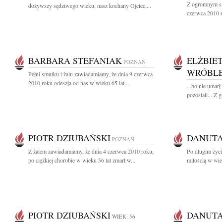
Z ogromnym sm
dożywszy sędziwego wieku, nasz kochany Ojciec,...
czerwca 2010 
BARBARA STEFANIAK
ELŻBIE
POZNAŃ
WRÓBL
Pełni smutku i żalu zawiadamiamy, że dnia 9 czerwca
2010 roku odeszła od nas w wieku 65 lat...
...bo nie umarł
pozostali... Z
PIOTR DZIUBAŃSKI
DANUTA
POZNAŃ
Z żalem zawiadamiamy, że dnia 4 czerwca 2010 roku,
Po długim życi
po ciężkiej chorobie w wieku 56 lat zmarł w...
miłością w wie
PIOTR DZIUBAŃSKI
DANUTA
WIEK: 56