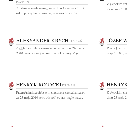
POZNAŃ
Z głębokim sm
Z żalem zawiadamiamy, że w dniu 4 czerwca 2010
7 czerwca 2010
roku, po ciężkiej chorobie, w wieku 56-ciu lat...
ALEKSANDER KRYCH
JÓZEF 
POZNAŃ
Z głębokim żalem zawiadamiamy, że dnia 26 marca
Przepełnieni s
2010 roku odszedł od nas nasz ukochany Mąż,...
maja 2010 r, w
HENRYK ROGACKI
HENRYK
POZNAŃ
Przepełnieni najgłębszym smutkiem zawiadamiamy,
Z głębokim sm
że 23 maja 2010 roku odszedł od nas nagle nasz...
dniu 23 maja 2