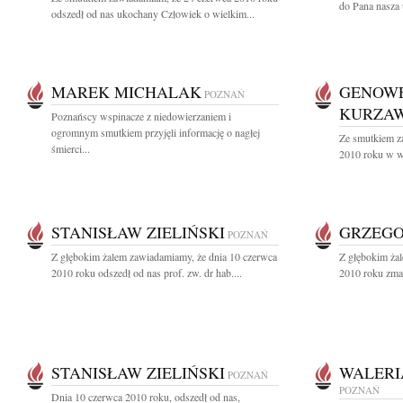
do Pana nasza 
odszedł od nas ukochany Człowiek o wielkim...
MAREK MICHALAK
GENOWE
POZNAŃ
KURZA
Poznańscy wspinacze z niedowierzaniem i
ogromnym smutkiem przyjęli informację o nagłej
Ze smutkiem z
śmierci...
2010 roku w wi
STANISŁAW ZIELIŃSKI
GRZEGO
POZNAŃ
Z głębokim żalem zawiadamiamy, że dnia 10 czerwca
Z głębokim ża
2010 roku odszedł od nas prof. zw. dr hab....
2010 roku zmar
STANISŁAW ZIELIŃSKI
WALERI
POZNAŃ
POZNAŃ
Dnia 10 czerwca 2010 roku, odszedł od nas,