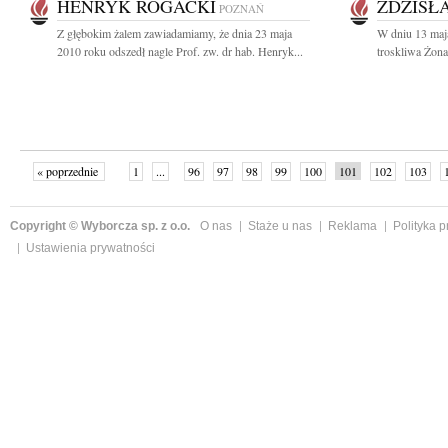
HENRYK ROGACKI
ZDZISŁ
POZNAŃ
Z głębokim żalem zawiadamiamy, że dnia 23 maja
W dniu 13 maj
2010 roku odszedł nagle Prof. zw. dr hab. Henryk...
troskliwa Żona
« poprzednie
1
...
96
97
98
99
100
101
102
103
»
Copyright © Wyborcza sp. z o.o.
O nas
Staże u nas
Reklama
Polityka 
Ustawienia prywatności