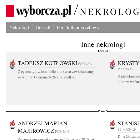
Nekrologi
Odeszli
Poradnik pogrzebowy
Inne nekrologi
TADEUSZ KOTŁOWSKI
KRYST
POZNAŃ
POZNAŃ
Z ogromnym żalem i bólem w sercu zawiadamiamy,
Z głębokim żal
że w dniu 3 sierpnia 2026 r. odszedł od...
2026 w wieku 9
ANDRZEJ MARIAN
STANIS
MAJEROWICZ
87
POZNAŃ
POZNAŃ
Dnia 26 czerwc
Ze smutkiem zawiadamiam, że 24 czerwca 2010 roku