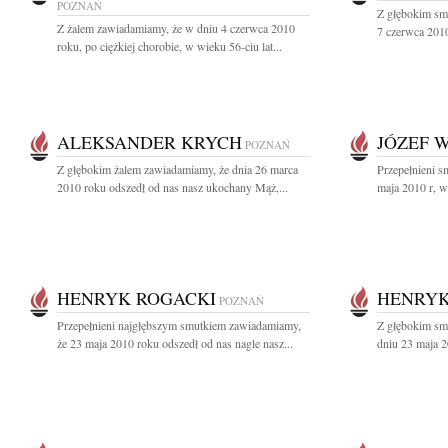
POZNAŃ
Z głębokim sm
Z żalem zawiadamiamy, że w dniu 4 czerwca 2010
7 czerwca 2010
roku, po ciężkiej chorobie, w wieku 56-ciu lat...
ALEKSANDER KRYCH
JÓZEF 
POZNAŃ
Z głębokim żalem zawiadamiamy, że dnia 26 marca
Przepełnieni s
2010 roku odszedł od nas nasz ukochany Mąż,...
maja 2010 r, w
HENRYK ROGACKI
HENRYK
POZNAŃ
Przepełnieni najgłębszym smutkiem zawiadamiamy,
Z głębokim sm
że 23 maja 2010 roku odszedł od nas nagle nasz...
dniu 23 maja 2