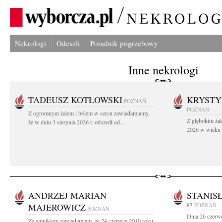
Nekrologi
Odeszli
Poradnik pogrzebowy
Inne nekrologi
TADEUSZ KOTŁOWSKI
KRYST
POZNAŃ
POZNAŃ
Z ogromnym żalem i bólem w sercu zawiadamiamy,
Z głębokim żal
że w dniu 3 sierpnia 2026 r. odszedł od...
2026 w wieku 9
ANDRZEJ MARIAN
STANIS
MAJEROWICZ
87
POZNAŃ
POZNAŃ
Dnia 26 czerwc
Ze smutkiem zawiadamiam, że 24 czerwca 2010 roku