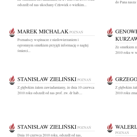
do Pana nasza 
odszedł od nas ukochany Człowiek o wielkim...
MAREK MICHALAK
GENOWE
POZNAŃ
KURZA
Poznańscy wspinacze z niedowierzaniem i
ogromnym smutkiem przyjęli informację o nagłej
Ze smutkiem z
śmierci...
2010 roku w wi
STANISŁAW ZIELIŃSKI
GRZEGO
POZNAŃ
Z głębokim żalem zawiadamiamy, że dnia 10 czerwca
Z głębokim ża
2010 roku odszedł od nas prof. zw. dr hab....
2010 roku zmar
STANISŁAW ZIELIŃSKI
WALERI
POZNAŃ
POZNAŃ
Dnia 10 czerwca 2010 roku, odszedł od nas,