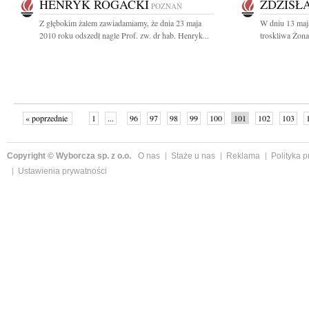
HENRYK ROGACKI
ZDZISŁ
POZNAŃ
Z głębokim żalem zawiadamiamy, że dnia 23 maja
W dniu 13 maj
2010 roku odszedł nagle Prof. zw. dr hab. Henryk...
troskliwa Żona
« poprzednie
1
...
96
97
98
99
100
101
102
103
»
Copyright © Wyborcza sp. z o.o.
O nas
Staże u nas
Reklama
Polityka 
Ustawienia prywatności