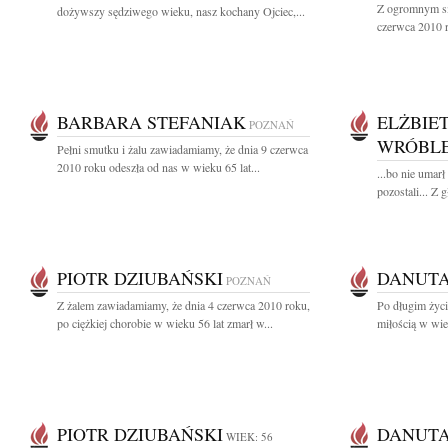
Z ogromnym sm
dożywszy sędziwego wieku, nasz kochany Ojciec,...
czerwca 2010 
BARBARA STEFANIAK
ELŻBIE
POZNAŃ
WRÓBL
Pełni smutku i żalu zawiadamiamy, że dnia 9 czerwca
2010 roku odeszła od nas w wieku 65 lat...
...bo nie umarł
pozostali... Z
PIOTR DZIUBAŃSKI
DANUTA
POZNAŃ
Z żalem zawiadamiamy, że dnia 4 czerwca 2010 roku,
Po długim życi
po ciężkiej chorobie w wieku 56 lat zmarł w...
miłością w wie
PIOTR DZIUBAŃSKI
DANUTA
WIEK: 56