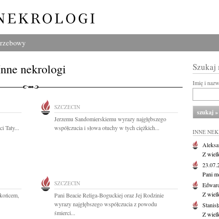
grzebowy
Inne nekrologi
Szukaj
Imię i naz
SZCZECIN
Jerzemu Sandomierskiemu wyrazy najgłębszego
i Taty...
współczucia i słowa otuchy w tych ciężkich...
INNE NE
Aleksa
Z wiel
23.07
Pani m
SZCZECIN
Edwar
Z wiel
t końcem,
Pani Beacie Religa-Boguckiej oraz Jej Rodzinie
wyrazy najgłębszego współczucia z powodu
Stanisł
śmierci...
Z wiel