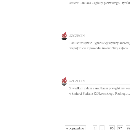
śmierci Janusza Cegiełły pierwszego Dyrekto
SZCZECIN
Pani Mirosławie Typańskiej wyrazy szczere
współczucia z powodu śmierci Taty składa..
SZCZECIN
Z wielkim żalem i smutkiem przyjęliśmy w
o śmierci Stefana Ziółkowskiego Radnego...
« poprzednie
1
...
96
97
9