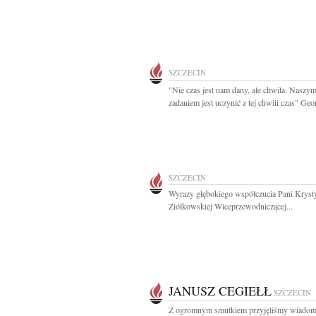
SZCZECIN
"Nie czas jest nam dany, ale chwila. Naszy
zadaniem jest uczynić z tej chwili czas" Geor
SZCZECIN
Wyrazy głębokiego współczucia Pani Kryst
Ziółkowskiej Wiceprzewodniczącej...
JANUSZ CEGIEŁŁ
SZCZECIN
Z ogromnym smutkiem przyjęliśmy wiadom