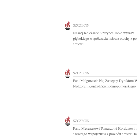
SZCZECIN
Naszej Koleżance Grażynce Jotko wyrazy
głębokiego współczucia i słowa otuchy z 
śmierci...
SZCZECIN
Pani Małgorzacie Nej Zastępcy Dyrektora 
Nadzoru i Kontroli Zachodniopomorskiego 
SZCZECIN
Panu Mecenasowi Tomaszowi Kordusowi 
szczerego współczucia z powodu śmierci Tat