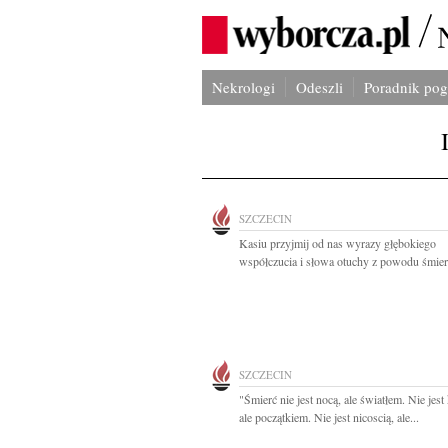
Nekrologi
Odeszli
Poradnik po
SZCZECIN
Kasiu przyjmij od nas wyrazy głębokiego
współczucia i słowa otuchy z powodu śmierc
SZCZECIN
"Śmierć nie jest nocą, ale światłem. Nie jes
ale początkiem. Nie jest nicoscią, ale...