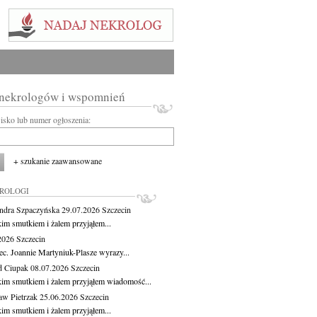
 nekrologów i wspomnień
wisko lub numer ogłoszenia:
+ szukanie zaawansowane
KROLOGI
ndra Szpaczyńska
29.07.2026
Szczecin
kim smutkiem i żalem przyjąłem...
.2026
Szczecin
ec. Joannie Martyniuk-Plasze wyrazy...
d Ciupak
08.07.2026
Szczecin
kim smutkiem i żalem przyjąłem wiadomość...
aw Pietrzak
25.06.2026
Szczecin
kim smutkiem i żalem przyjąłem...