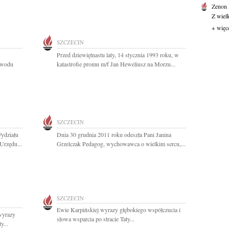
Zenon
Z wiel
+ więc
SZCZECIN
Przed dziewiętnastu laty, 14 stycznia 1993 roku, w
powodu
katastrofie promu m/f Jan Heweliusz na Morzu...
SZCZECIN
Wydziału
Dnia 30 grudnia 2011 roku odeszła Pani Janina
Urzędu...
Grzelczak Pedagog, wychowawca o wielkim sercu,...
SZCZECIN
Ewie Karpińskiej wyrazy głębokiego współczucia i
wyrazy
słowa wsparcia po stracie Taty...
y...