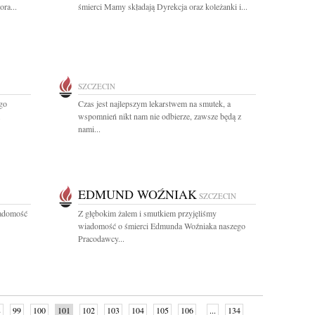
ra...
śmierci Mamy składają Dyrekcja oraz koleżanki i...
SZCZECIN
go
Czas jest najlepszym lekarstwem na smutek, a
.
wspomnień nikt nam nie odbierze, zawsze będą z
nami...
EDMUND WOŹNIAK
SZCZECIN
iadomość
Z głębokim żalem i smutkiem przyjęliśmy
wiadomość o śmierci Edmunda Woźniaka naszego
Pracodawcy...
8
99
100
101
102
103
104
105
106
...
134