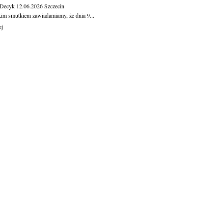
 Decyk
12.06.2026
Szczecin
kim smutkiem zawiadamiamy, że dnia 9...
ej