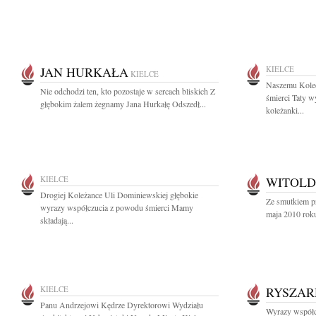
JAN HURKAŁA
KIELCE
KIELCE
Naszemu Koled
Nie odchodzi ten, kto pozostaje w sercach bliskich Z
śmierci Taty w
głębokim żalem żegnamy Jana Hurkałę Odszedł...
koleżanki...
KIELCE
WITOLD
Drogiej Koleżance Uli Dominiewskiej głębokie
Ze smutkiem p
wyrazy współczucia z powodu śmierci Mamy
maja 2010 roku
składają...
KIELCE
RYSZAR
Panu Andrzejowi Kędrze Dyrektorowi Wydziału
Wyrazy współc