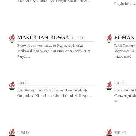
Architektury i Urbanistyki Urzędu Miasta Kielce...
Przyjaciołom z
MAREK JANIKOWSKI
ROMAN 
KIELCE
Z powodu śmierci naszego Przyjaciela Marka
Rada Nadzorcza
Janikowskiego byłego Konsula Generalnego RP w
Węglowej SA 
Paryżu...
wiadomość...
KIELCE
KIELCE
Pani Barbarze Warzesze Pracownikowi Wydziału
Szanownemu Ko
Gospodarki Nieruchomościami i Geodezji Urzędu...
Czetwertyński
w...
LUBLIN
KIELCE