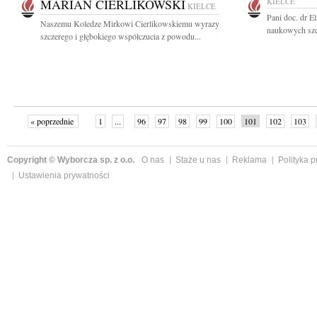
MARIAN CIERLIKOWSKI
KIELCE
KIELCE
Pani doc. dr E
Naszemu Koledze Mirkowi Cierlikowskiemu wyrazy
naukowych szcz
szczerego i głębokiego współczucia z powodu...
« poprzednie
1
...
96
97
98
99
100
101
102
103
Copyright © Wyborcza sp. z o.o.
O nas
Staże u nas
Reklama
Polityka 
Ustawienia prywatności