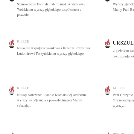
Szanownemu Panu dr. hab. n. med. Andrzejowi
Wyrazy głębok
Wolskiemu wyrazy głębokiego współczucia z
Mamy Pani Bar
powodu...
KIELCE
URSZUL
Naszemu współpracownikowi i Koledze Prezesowi
Z głębokim ża
Ludomirowi Tuszyńskiemu wyrazy głębokiego...
roku zmarła le
KIELCE
KIELCE
Naszej Koleżance Joannie Kucharskiej serdeczne
Pani Grażynie
wyrazy współczucia z powodu śmierci Mamy
Organizacyjne
składają...
wyrazy...