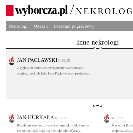
Nekrologi
Odeszli
Poradnik pogrzebowy
Inne nekrologi
JAN PACŁAWSKI
KIELCE
Z głębokim smutkiem przyjęliśmy wiadomość o
odejściu prof. dr hab. Jana Pacławskiego profesora...
JAN HURKAŁA
KIELCE
KIELCE
Rozstaniu zawsze towarzyszy smutek i ból, żyjąc w
Naszemu Koled
naszej pamięci, stają się nieśmiertelni Wyrazy...
współczucia z 