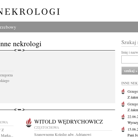
grzebowy
Inne nekrologi
Szukaj
Imię i naz
Grzegorza
skiego
INNE NE
Grzego
Z żale
Grzego
Z żale
22.06
WITOLD WĘDRYCHOWICZ
HOWA
Wyrazy
CZĘSTOCHOWA
15.06
" Z
Szanownemu Koledze adw. Adrianowi
Pani J
 Marka...