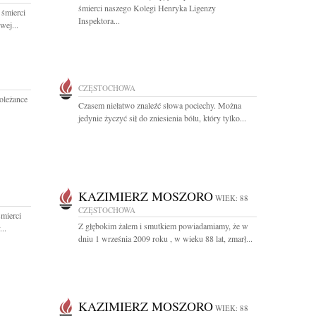
śmierci naszego Kolegi Henryka Ligenzy
 śmierci
Inspektora...
wej...
CZĘSTOCHOWA
oleżance
Czasem niełatwo znaleźć słowa pociechy. Można
jedynie życzyć sił do zniesienia bólu, który tylko...
KAZIMIERZ MOSZORO
WIEK: 88
CZĘSTOCHOWA
mierci
Z głębokim żalem i smutkiem powiadamiamy, że w
..
dniu 1 września 2009 roku , w wieku 88 lat, zmarł...
KAZIMIERZ MOSZORO
WIEK: 88