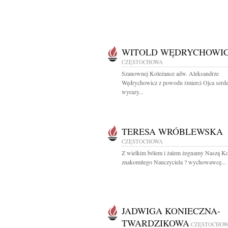
WITOLD WĘDRYCHOWI
CZĘSTOCHOWA
Szanownej Koleżance adw. Aleksandrze
Wędrychowicz z powodu śmierci Ojca serd
wyrazy...
TERESA WRÓBLEWSKA
CZĘSTOCHOWA
Z wielkim bólem i żalem żegnamy Naszą Ko
znakomitego Nauczyciela ? wychowawcę...
JADWIGA KONIECZNA-
TWARDZIKOWA
CZĘSTOCHO