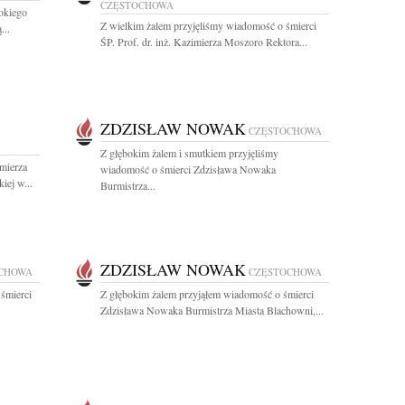
CZĘSTOCHOWA
okiego
Z wielkim żalem przyjęliśmy wiadomość o śmierci
...
ŚP. Prof. dr. inż. Kazimierza Moszoro Rektora...
ZDZISŁAW NOWAK
CZĘSTOCHOWA
Z głębokim żalem i smutkiem przyjęliśmy
imierza
wiadomość o śmierci Zdzisława Nowaka
iej w...
Burmistrza...
ZDZISŁAW NOWAK
CHOWA
CZĘSTOCHOWA
śmierci
Z głębokim żalem przyjąłem wiadomość o śmierci
Zdzisława Nowaka Burmistrza Miasta Blachowni,...