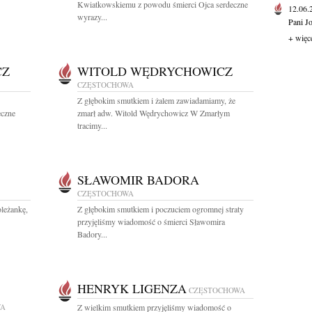
Kwiatkowskiemu z powodu śmierci Ojca serdeczne
12.06
wyrazy...
Pani J
+ więc
CZ
WITOLD WĘDRYCHOWICZ
CZĘSTOCHOWA
Z głębokim smutkiem i żalem zawiadamiamy, że
eczne
zmarł adw. Witold Wędrychowicz W Zmarłym
tracimy...
SŁAWOMIR BADORA
CZĘSTOCHOWA
leżankę,
Z głębokim smutkiem i poczuciem ogromnej straty
przyjęliśmy wiadomość o śmierci Sławomira
Badory...
HENRYK LIGENZA
CZĘSTOCHOWA
WA
Z wielkim smutkiem przyjęliśmy wiadomość o