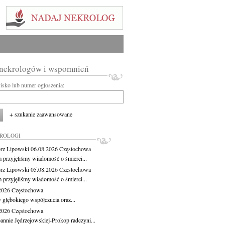
 nekrologów i wspomnień
wisko lub numer ogłoszenia:
+ szukanie zaawansowane
KROLOGI
rz Lipowski
06.08.2026
Częstochowa
m przyjęliśmy wiadomość o śmierci...
rz Lipowski
05.08.2026
Częstochowa
m przyjęliśmy wiadomość o śmierci...
.2026
Częstochowa
 głębokiego współczucia oraz...
.2026
Częstochowa
oannie Jędrzejowskiej-Prokop radczyni...