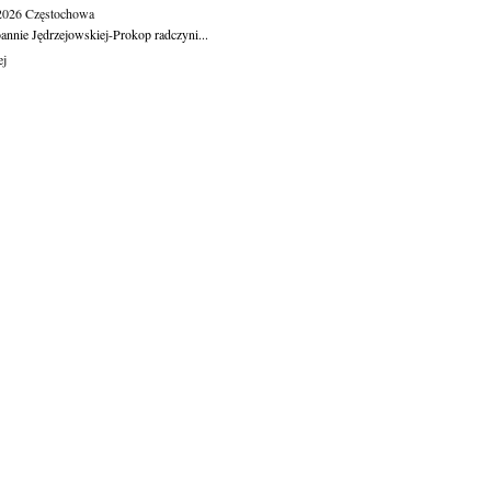
.2026
Częstochowa
oannie Jędrzejowskiej-Prokop radczyni...
ej