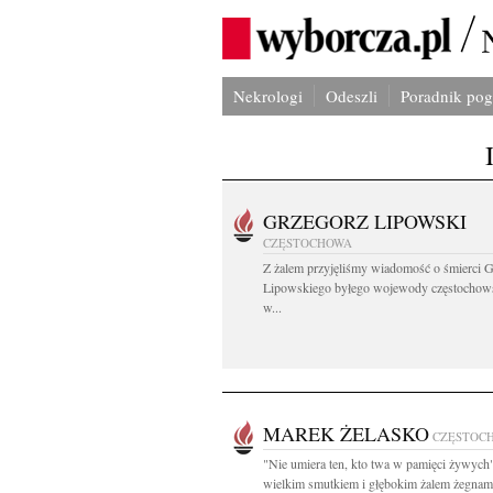
Nekrologi
Odeszli
Poradnik po
GRZEGORZ LIPOWSKI
CZĘSTOCHOWA
Z żalem przyjęliśmy wiadomość o śmierci 
Lipowskiego byłego wojewody częstochow
w...
MAREK ŻELASKO
CZĘSTOC
"Nie umiera ten, kto twa w pamięci żywych
wielkim smutkiem i głębokim żalem żegnam