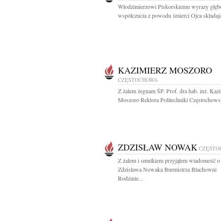
Włodzimierzowi Piskorskiemu wyrazy głęb
współczucia z powodu śmierci Ojca składają
KAZIMIERZ MOSZORO
CZĘSTOCHOWA
Z żalem żegnam ŚP. Prof. dra hab. inż. Kaz
Moszoro Rektora Politechniki Częstochowsk
ZDZISŁAW NOWAK
CZĘSTO
Z żalem i smutkiem przyjąłem wiadomość o 
Zdzisława Nowaka Burmistrza Blachowni
Rodzinie...