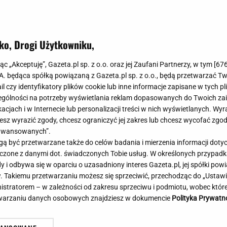
Meghan Markle
Krzesełka do ka
Magda Gessler
Łóżka dla dzieci
Barbara Kurdej-Szatan
Foteliki samoc
ko, Drogi Użytkowniku,
Księżna Kate
Przepisy
Porady
Jak zrobić?
jąc „Akceptuję”, Gazeta.pl sp. z o.o. oraz jej Zaufani Partnerzy, w tym [
67
.A. będąca spółką powiązaną z Gazeta.pl sp. z o.o., będą przetwarzać T
Na czasie
Grzyby
ail czy identyfikatory plików cookie lub inne informacje zapisane w tych p
Memy
Koronawirus
gólności na potrzeby wyświetlania reklam dopasowanych do Twoich zain
Radio Zet
Porady - Zdrowi
acjach i w Internecie lub personalizacji treści w nich wyświetlanych. Wyr
Radio Pogoda
Sukienki jeanso
cesz wyrazić zgody, chcesz ograniczyć jej zakres lub chcesz wycofać zgo
Radio internetowe
Torebki worki
aawansowanych”.
 być przetwarzane także do celów badania i mierzenia informacji dot
Rock Radio
Życzenia
e zarządzenie Tuska. W tle sześć
Brutalny atak w centru
 łączone z danymi dot. świadczonych Tobie usług. W określonych przypad
Złote Przeboje
Życzenia urodz
isterstw
Napastnika szukają kry
i odbywa się w oparciu o uzasadniony interes Gazeta.pl, jej spółki powi
Chillizet - radio internetowe
Życzenia imien
. Takiemu przetwarzaniu możesz się sprzeciwić, przechodząc do „Ust
Podcasty
Newsy, plotki - 
nistratorem – w zależności od zakresu sprzeciwu i podmiotu, wobec które
E-booki - Audiobooki
Lifestyle
etwarzaniu danych osobowych znajdziesz w dokumencie
Polityka Prywatn
Planeta.pl
Co obejrzeć