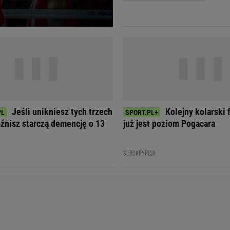
Telewizor LG O
Jeśli unikniesz tych trzech
Kolejny kolarski
óźnisz starczą demencję o 13
już jest poziom Pogacara
SUBSKRYPCJA
Doda
Kalkulator Poro
Magda Gessler
Kalendarz dni p
Agnieszka Woźniak-Starak
Kalendarz ciąży