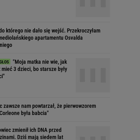
do którego nie dało się wejść. Przekroczyłam
mediolańskiego apartamentu Osvalda
niego
"Moja matka nie wie, jak
t mieć 3 dzieci, bo starsze były
ci"
ec zawsze nam powtarzał, że pierwowzorem
Corleone była babcia"
wiec zmienił ich DNA przed
zinami. Dziś mają siedem lat