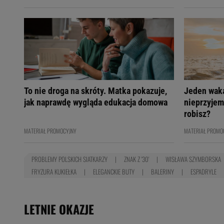
To nie droga na skróty. Matka pokazuje,
Jeden wak
jak naprawdę wygląda edukacja domowa
nieprzyjem
robisz?
MATERIAŁ PROMOCYJNY
MATERIAŁ PROMO
PROBLEMY POLSKICH SIATKARZY
ZNAK Z '30'
WISŁAWA SZYMBORSKA
FRYZURA KUKIEŁKA
ELEGANCKIE BUTY
BALERINY
ESPADRYLE
LETNIE OKAZJE