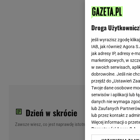
Wiadomości z Polski
Tenis
Plotki na topie
Sporty Walki
Niedziela handlowa
Siatkówka
Droga Użytkownicz
Informacje na bieżąco
PlusLiga
Metro Warszawa
Lekkoatletyka
jeśli wyrazisz zgodę klika
IAB, jak również Agora S
Duży Format
Kolarstwo
jak adresy IP, adresy e-m
Pogoda Warszawa
Bieganie
marketingowych, w szcze
Pogoda Kraków
Trening - ćwiczenia
w swoich serwisach, aplik
Pogoda Gdańsk
Ćwiczenia
dobrowolne. Jeśli nie ch
Pogoda Poznań
Dieta - Odżywianie
przejdź do „Ustawień Z
Twoje dane osobowe mogą
Pogoda Wrocław
Jak schudnąć?
Now
serwisów i aplikacji lub
Gazeta na X
Sport - Fitness
min
danych nie wymaga zgody 
Fitness
lub Zaufanych Partnerów
Dzień w skrócie
F1 - Formuła 1
lub przez kontakt z admi
Więcej informacji o prz
Zawsze wiesz, co jest naprawdę istotne
Prywatności Agora S.A.