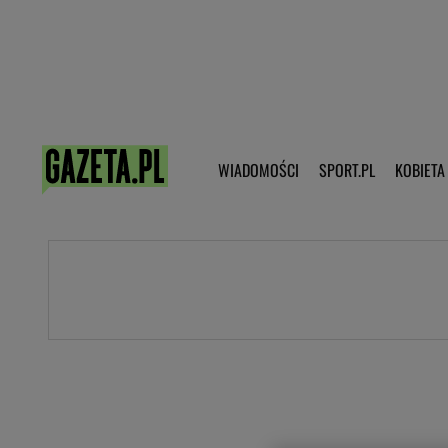
Poczta - Logowanie
Pobierz 
WIADOMOŚCI
SPORT.PL
KOBIETA
DZIECKO
KOBIETA
KULTURA
NEX
WIADOMOŚCI
SPORT
G.PL
Skoki narciarskie
Haps.pl
Ekstraklasa
Wiadomości ze świata
Bundesliga
Sport wiadomości
Liga Mistrzów
Horoskop
Liga Europy
Papież Franiszek
Koszykówka