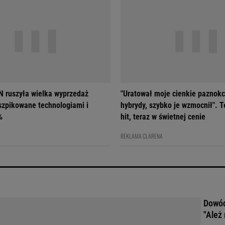
 ruszyła wielka wyprzedaż
"Uratował moje cienkie paznokc
szpikowane technologiami i
hybrydy, szybko je wzmocnił". T
%
hit, teraz w świetnej cenie
REKLAMA CLARENA
Dowód
"Ależ 