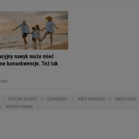
acyjny nawyk może mieć
ne konsekwencje. Też tak
CYJNY
ROSYJSKI ŻOŁNIERZ
CZARNOGÓRA
MARTA NAWROCKA
NIKOLA GRBIĆ
PERFUMY DAMSKIE