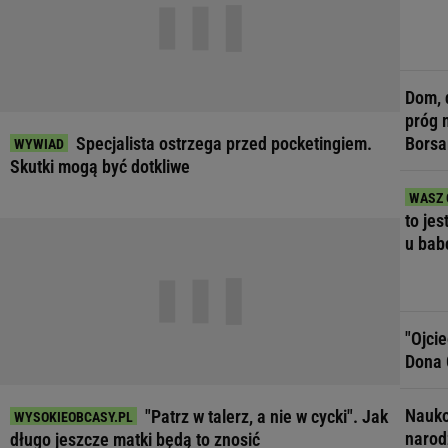
Dom, 
próg 
Specjalista ostrzega przed pocketingiem.
Borsa
Skutki mogą być dotkliwe
to jes
u bab
"Ojci
Dona 
Nauko
"Patrz w talerz, a nie w cycki". Jak
narod
długo jeszcze matki będą to znosić