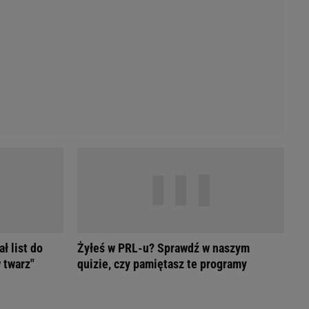
Przetargi
Licytacje komornicze
Komputery Forum
Alkomat online
Kalkulator opłacalności LPG
Przelicznik cm na cale i stopy
Kalkulator momentu obrotowego
Kalkulator mocy
Kalkulator zużycia paliwa
Kalkulator rozmiaru opon
Przelicznik mile na kilometry
ł list do
Żyłeś w PRL-u? Sprawdź w naszym
 twarz"
quizie, czy pamiętasz te programy