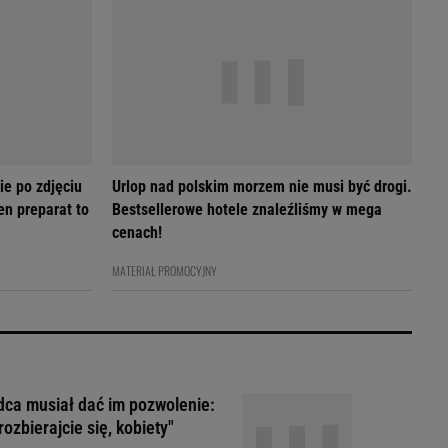
ie po zdjęciu
Urlop nad polskim morzem nie musi być drogi.
en preparat to
Bestsellerowe hotele znaleźliśmy w mega
cenach!
MATERIAŁ PROMOCYJNY
ca musiał dać im pozwolenie:
rozbierajcie się, kobiety"