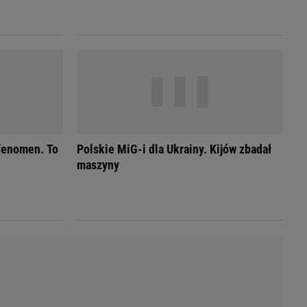
LED
 fenomen. To
Polskie MiG-i dla Ukrainy. Kijów zbadał
maszyny
du
Rodzina
łodnych
Wakacje
Sennik