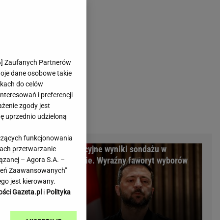
rmienia
Gliwice
Kielce
hodowe
Kraków
Lublin
Łódź
6
] Zaufanych Partnerów
woje dane osobowe takie
Olsztyn
likach do celów
Opole
teresowań i preferencji
e
Płock
ażenie zgody jest
we
Poznań
dę uprzednio udzieloną
Radom
yczących funkcjonowania
Rzeszów
m Warszawy.
Sensacyjne wyniki sondażu w
kach przetwarzanie
inowe
Sosnowiec
minalni
Ukrainie. Wyraźny faworyt wyborów
ązanej – Agora S.A. –
inowe
Szczecin
awień Zaawansowanych”
Melo Radio
Toruń
go jest kierowany.
Trójmiasto
ości Gazeta.pl
i
Polityka
Warszawa
Wrocław