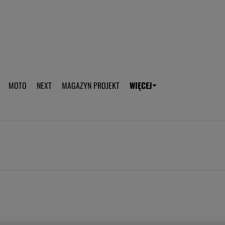
aplikację Gazeta - Android
Pobierz aplikację Gazeta -
MOTO
NEXT
MAGAZYN PROJEKT
WIĘCEJ
T
PLOTEK
SPORT.PL
HOROSKOPY
WEEKEND
TOK FM
WYBORC
ROZRYWKA
ŻYCIE I STYL
Gwiazdy Mundialu
Fryzury
Plotek
Makijaż
Gry online
Magia - Ciekawo
Historie
Wiadomości - 
WAGs
Sposób na za d
Anna Lewandowska
Gorączka u dzi