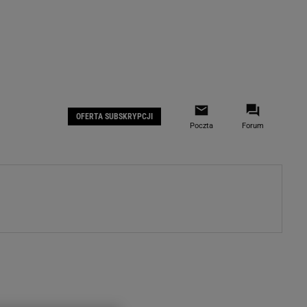
 IOS
Gazeta.pl na Facebooku
OFERTA SUBSKRYPCJI
Poczta
Forum
ZA
WYDARZENIA GOSPODARCZE
LOKALNE
Białystok
Bielsko-Biała
stki
Bydgoszcz
moda
Częstochowa
uże buty
Gorzów Wielkopolski
ecka
Katowice