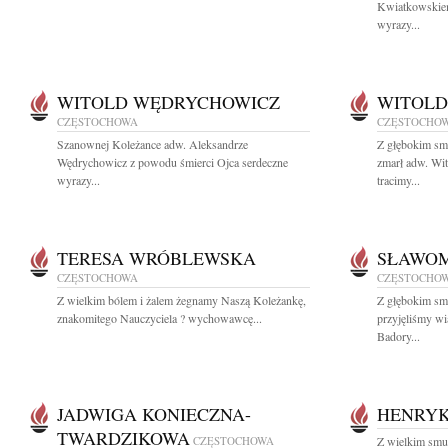
Kwiatkowskiem
wyrazy...
WITOLD WĘDRYCHOWICZ
WITOLD
CZĘSTOCHOWA
CZĘSTOCHO
Szanownej Koleżance adw. Aleksandrze
Z głębokim sm
Wędrychowicz z powodu śmierci Ojca serdeczne
zmarł adw. W
wyrazy...
tracimy...
TERESA WRÓBLEWSKA
SŁAWOM
CZĘSTOCHOWA
CZĘSTOCHO
Z wielkim bólem i żalem żegnamy Naszą Koleżankę,
Z głębokim sm
znakomitego Nauczyciela ? wychowawcę...
przyjęliśmy w
Badory...
JADWIGA KONIECZNA-
HENRYK
TWARDZIKOWA
CZĘSTOCHOWA
Z wielkim smu