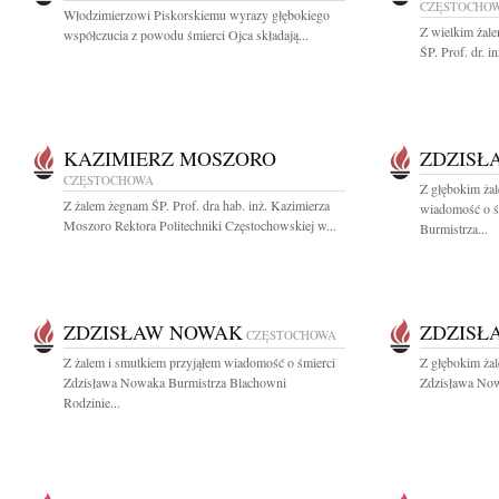
CZĘSTOCHO
Włodzimierzowi Piskorskiemu wyrazy głębokiego
Z wielkim żal
współczucia z powodu śmierci Ojca składają...
ŚP. Prof. dr. 
KAZIMIERZ MOSZORO
ZDZISŁ
CZĘSTOCHOWA
Z głębokim żal
Z żalem żegnam ŚP. Prof. dra hab. inż. Kazimierza
wiadomość o ś
Moszoro Rektora Politechniki Częstochowskiej w...
Burmistrza...
ZDZISŁAW NOWAK
ZDZISŁ
CZĘSTOCHOWA
Z żalem i smutkiem przyjąłem wiadomość o śmierci
Z głębokim ża
Zdzisława Nowaka Burmistrza Blachowni
Zdzisława Now
Rodzinie...