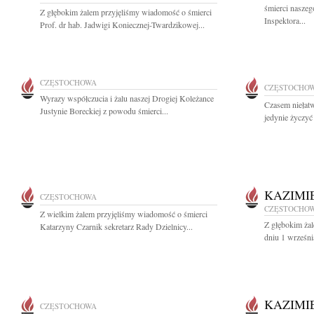
śmierci nasze
Z głębokim żalem przyjęliśmy wiadomość o śmierci
Inspektora...
Prof. dr hab. Jadwigi Koniecznej-Twardzikowej...
CZĘSTOCHOWA
CZĘSTOCHO
Wyrazy współczucia i żalu naszej Drogiej Koleżance
Czasem niełat
Justynie Boreckiej z powodu śmierci...
jedynie życzyć 
KAZIMI
CZĘSTOCHOWA
CZĘSTOCHO
Z wielkim żalem przyjęliśmy wiadomość o śmierci
Z głębokim ża
Katarzyny Czarnik sekretarz Rady Dzielnicy...
dniu 1 wrześni
KAZIMI
CZĘSTOCHOWA