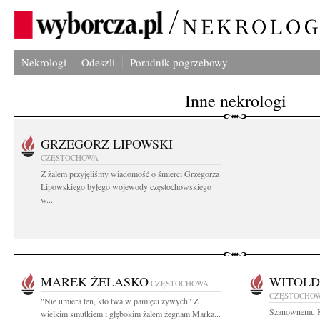
Nekrologi
Odeszli
Poradnik pogrzebowy
Inne nekrologi
GRZEGORZ LIPOWSKI
CZĘSTOCHOWA
Z żalem przyjęliśmy wiadomość o śmierci Grzegorza
Lipowskiego byłego wojewody częstochowskiego
w...
MAREK ŻELASKO
WITOLD
CZĘSTOCHOWA
CZĘSTOCHO
"Nie umiera ten, kto twa w pamięci żywych" Z
Szanownemu K
wielkim smutkiem i głębokim żalem żegnam Marka...