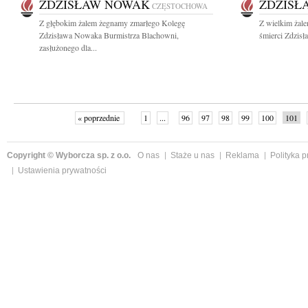
ZDZISŁAW NOWAK
ZDZISŁ
CZĘSTOCHOWA
Z głębokim żalem żegnamy zmarłego Kolegę
Z wielkim żal
Zdzisława Nowaka Burmistrza Blachowni,
śmierci Zdzis
zasłużonego dla...
« poprzednie
1
...
96
97
98
99
100
101
Copyright © Wyborcza sp. z o.o.
O nas
Staże u nas
Reklama
Polityka 
Ustawienia prywatności