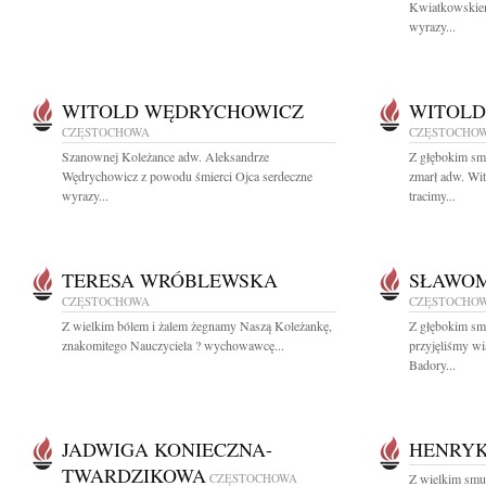
Kwiatkowskiem
wyrazy...
WITOLD WĘDRYCHOWICZ
WITOLD
CZĘSTOCHOWA
CZĘSTOCHO
Szanownej Koleżance adw. Aleksandrze
Z głębokim sm
Wędrychowicz z powodu śmierci Ojca serdeczne
zmarł adw. W
wyrazy...
tracimy...
TERESA WRÓBLEWSKA
SŁAWOM
CZĘSTOCHOWA
CZĘSTOCHO
Z wielkim bólem i żalem żegnamy Naszą Koleżankę,
Z głębokim sm
znakomitego Nauczyciela ? wychowawcę...
przyjęliśmy w
Badory...
JADWIGA KONIECZNA-
HENRYK
TWARDZIKOWA
CZĘSTOCHOWA
Z wielkim smu