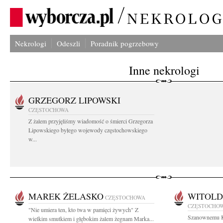
Nekrologi
Odeszli
Poradnik pogrzebowy
Inne nekrologi
GRZEGORZ LIPOWSKI
CZĘSTOCHOWA
Z żalem przyjęliśmy wiadomość o śmierci Grzegorza
Lipowskiego byłego wojewody częstochowskiego
w...
MAREK ŻELASKO
WITOLD
CZĘSTOCHOWA
CZĘSTOCHO
"Nie umiera ten, kto twa w pamięci żywych" Z
Szanownemu K
wielkim smutkiem i głębokim żalem żegnam Marka...