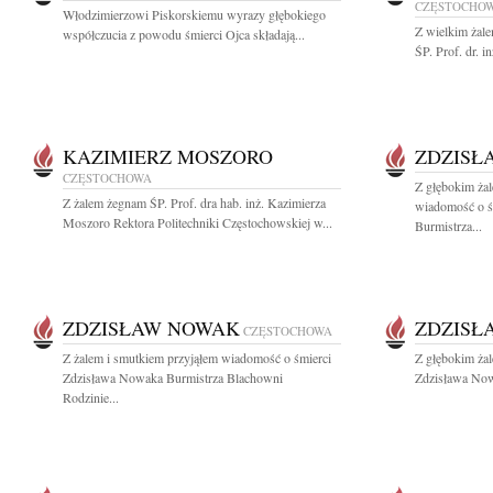
CZĘSTOCHO
Włodzimierzowi Piskorskiemu wyrazy głębokiego
Z wielkim żal
współczucia z powodu śmierci Ojca składają...
ŚP. Prof. dr. 
KAZIMIERZ MOSZORO
ZDZISŁ
CZĘSTOCHOWA
Z głębokim żal
Z żalem żegnam ŚP. Prof. dra hab. inż. Kazimierza
wiadomość o ś
Moszoro Rektora Politechniki Częstochowskiej w...
Burmistrza...
ZDZISŁAW NOWAK
ZDZISŁ
CZĘSTOCHOWA
Z żalem i smutkiem przyjąłem wiadomość o śmierci
Z głębokim ża
Zdzisława Nowaka Burmistrza Blachowni
Zdzisława Now
Rodzinie...