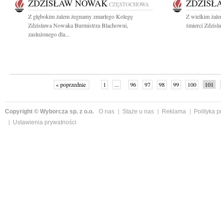
ZDZISŁAW NOWAK
ZDZISŁ
CZĘSTOCHOWA
Z głębokim żalem żegnamy zmarłego Kolegę
Z wielkim żal
Zdzisława Nowaka Burmistrza Blachowni,
śmierci Zdzis
zasłużonego dla...
« poprzednie
1
...
96
97
98
99
100
101
Copyright © Wyborcza sp. z o.o.
O nas
Staże u nas
Reklama
Polityka 
Ustawienia prywatności