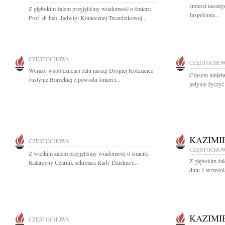
śmierci nasze
Z głębokim żalem przyjęliśmy wiadomość o śmierci
Inspektora...
Prof. dr hab. Jadwigi Koniecznej-Twardzikowej...
CZĘSTOCHOWA
CZĘSTOCHO
Wyrazy współczucia i żalu naszej Drogiej Koleżance
Czasem niełat
Justynie Boreckiej z powodu śmierci...
jedynie życzyć 
KAZIMI
CZĘSTOCHOWA
CZĘSTOCHO
Z wielkim żalem przyjęliśmy wiadomość o śmierci
Z głębokim ża
Katarzyny Czarnik sekretarz Rady Dzielnicy...
dniu 1 wrześni
KAZIMI
CZĘSTOCHOWA