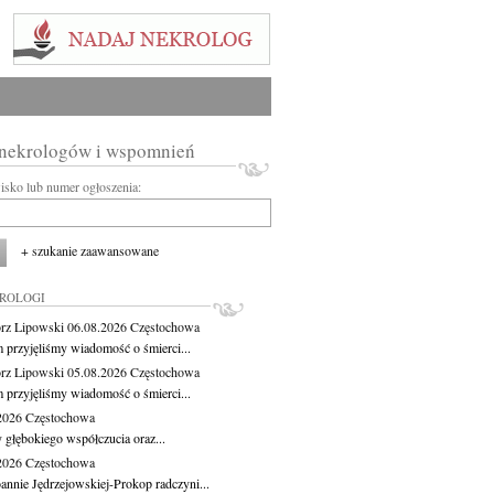
 nekrologów i wspomnień
wisko lub numer ogłoszenia:
+ szukanie zaawansowane
KROLOGI
rz Lipowski
06.08.2026
Częstochowa
m przyjęliśmy wiadomość o śmierci...
rz Lipowski
05.08.2026
Częstochowa
m przyjęliśmy wiadomość o śmierci...
.2026
Częstochowa
 głębokiego współczucia oraz...
.2026
Częstochowa
oannie Jędrzejowskiej-Prokop radczyni...