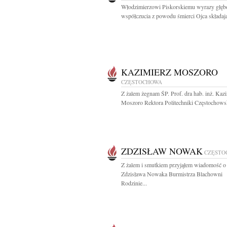
Włodzimierzowi Piskorskiemu wyrazy głęb
współczucia z powodu śmierci Ojca składają
KAZIMIERZ MOSZORO
CZĘSTOCHOWA
Z żalem żegnam ŚP. Prof. dra hab. inż. Kaz
Moszoro Rektora Politechniki Częstochowsk
ZDZISŁAW NOWAK
CZĘSTO
Z żalem i smutkiem przyjąłem wiadomość o 
Zdzisława Nowaka Burmistrza Blachowni
Rodzinie...