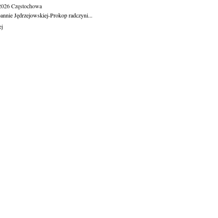
.2026
Częstochowa
oannie Jędrzejowskiej-Prokop radczyni...
ej