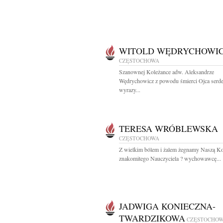
WITOLD WĘDRYCHOWI
CZĘSTOCHOWA
Szanownej Koleżance adw. Aleksandrze
Wędrychowicz z powodu śmierci Ojca serd
wyrazy...
TERESA WRÓBLEWSKA
CZĘSTOCHOWA
Z wielkim bólem i żalem żegnamy Naszą Ko
znakomitego Nauczyciela ? wychowawcę...
JADWIGA KONIECZNA-
TWARDZIKOWA
CZĘSTOCHO