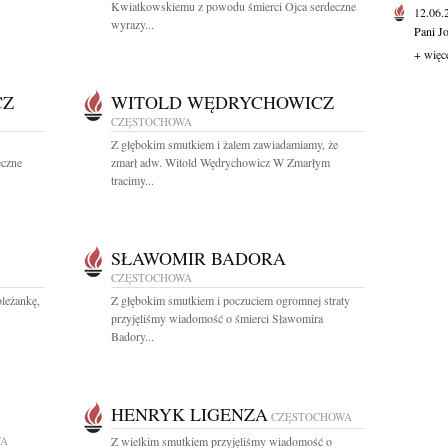
Kwiatkowskiemu z powodu śmierci Ojca serdeczne
12.06
wyrazy...
Pani J
+ więc
CZ
WITOLD WĘDRYCHOWICZ
CZĘSTOCHOWA
Z głębokim smutkiem i żalem zawiadamiamy, że
eczne
zmarł adw. Witold Wędrychowicz W Zmarłym
tracimy...
SŁAWOMIR BADORA
CZĘSTOCHOWA
leżankę,
Z głębokim smutkiem i poczuciem ogromnej straty
przyjęliśmy wiadomość o śmierci Sławomira
Badory...
HENRYK LIGENZA
CZĘSTOCHOWA
WA
Z wielkim smutkiem przyjęliśmy wiadomość o