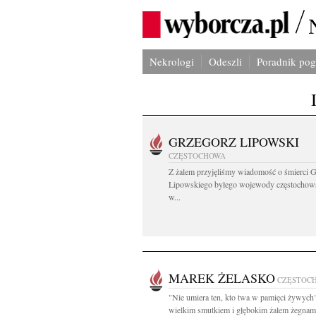
Nekrologi
Odeszli
Poradnik po
GRZEGORZ LIPOWSKI
CZĘSTOCHOWA
Z żalem przyjęliśmy wiadomość o śmierci 
Lipowskiego byłego wojewody częstochow
w...
MAREK ŻELASKO
CZĘSTOC
"Nie umiera ten, kto twa w pamięci żywych
wielkim smutkiem i głębokim żalem żegnam