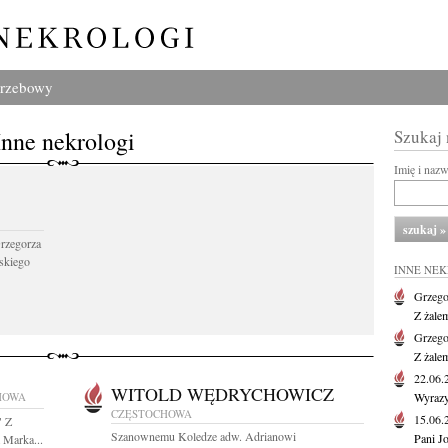
grzebowy
Inne nekrologi
Szukaj
Imię i naz
Grzegorza
skiego
INNE NE
Grzego
Z żale
Grzego
Z żale
22.06
WITOLD WĘDRYCHOWICZ
HOWA
Wyrazy
CZĘSTOCHOWA
15.06
" Z
Szanownemu Koledze adw. Adrianowi
Pani J
 Marka...