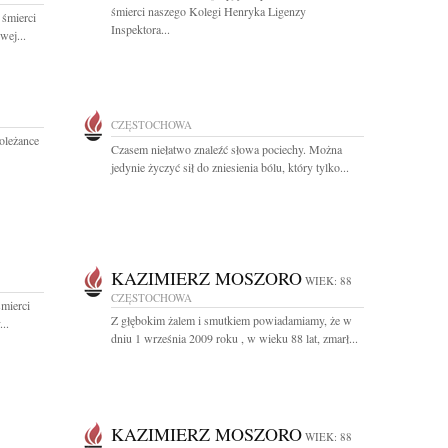
śmierci naszego Kolegi Henryka Ligenzy
 śmierci
Inspektora...
wej...
CZĘSTOCHOWA
oleżance
Czasem niełatwo znaleźć słowa pociechy. Można
jedynie życzyć sił do zniesienia bólu, który tylko...
KAZIMIERZ MOSZORO
WIEK: 88
CZĘSTOCHOWA
mierci
Z głębokim żalem i smutkiem powiadamiamy, że w
..
dniu 1 września 2009 roku , w wieku 88 lat, zmarł...
KAZIMIERZ MOSZORO
WIEK: 88