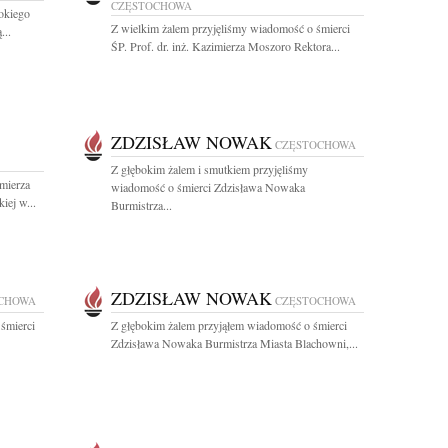
CZĘSTOCHOWA
okiego
Z wielkim żalem przyjęliśmy wiadomość o śmierci
...
ŚP. Prof. dr. inż. Kazimierza Moszoro Rektora...
ZDZISŁAW NOWAK
CZĘSTOCHOWA
Z głębokim żalem i smutkiem przyjęliśmy
imierza
wiadomość o śmierci Zdzisława Nowaka
iej w...
Burmistrza...
ZDZISŁAW NOWAK
CHOWA
CZĘSTOCHOWA
śmierci
Z głębokim żalem przyjąłem wiadomość o śmierci
Zdzisława Nowaka Burmistrza Miasta Blachowni,...