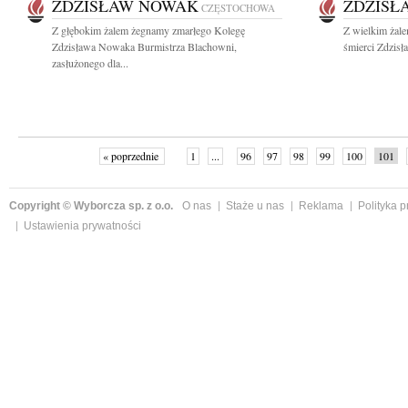
ZDZISŁAW NOWAK
ZDZISŁ
CZĘSTOCHOWA
Z głębokim żalem żegnamy zmarłego Kolegę
Z wielkim żal
Zdzisława Nowaka Burmistrza Blachowni,
śmierci Zdzis
zasłużonego dla...
« poprzednie
1
...
96
97
98
99
100
101
Copyright © Wyborcza sp. z o.o.
O nas
Staże u nas
Reklama
Polityka 
Ustawienia prywatności