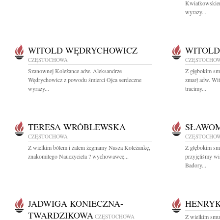
Kwiatkowskiem
wyrazy...
WITOLD WĘDRYCHOWICZ
WITOLD
CZĘSTOCHOWA
CZĘSTOCHO
Szanownej Koleżance adw. Aleksandrze
Z głębokim sm
Wędrychowicz z powodu śmierci Ojca serdeczne
zmarł adw. W
wyrazy...
tracimy...
TERESA WRÓBLEWSKA
SŁAWOM
CZĘSTOCHOWA
CZĘSTOCHO
Z wielkim bólem i żalem żegnamy Naszą Koleżankę,
Z głębokim sm
znakomitego Nauczyciela ? wychowawcę...
przyjęliśmy w
Badory...
JADWIGA KONIECZNA-
HENRYK
TWARDZIKOWA
CZĘSTOCHOWA
Z wielkim smu