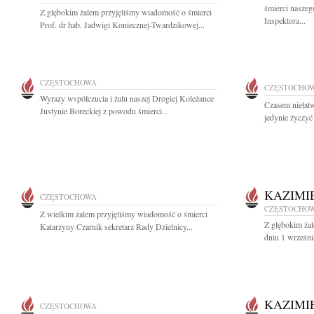
śmierci nasze
Z głębokim żalem przyjęliśmy wiadomość o śmierci
Inspektora...
Prof. dr hab. Jadwigi Koniecznej-Twardzikowej...
CZĘSTOCHOWA
CZĘSTOCHO
Wyrazy współczucia i żalu naszej Drogiej Koleżance
Czasem niełat
Justynie Boreckiej z powodu śmierci...
jedynie życzyć 
KAZIMI
CZĘSTOCHOWA
CZĘSTOCHO
Z wielkim żalem przyjęliśmy wiadomość o śmierci
Z głębokim ża
Katarzyny Czarnik sekretarz Rady Dzielnicy...
dniu 1 wrześni
KAZIMI
CZĘSTOCHOWA