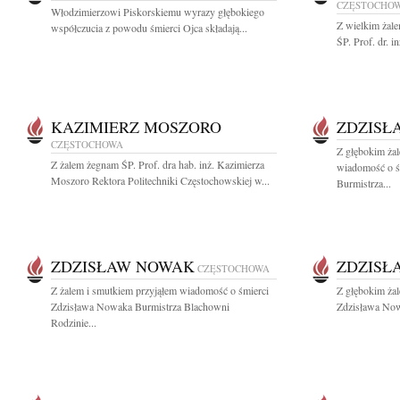
CZĘSTOCHO
Włodzimierzowi Piskorskiemu wyrazy głębokiego
Z wielkim żal
współczucia z powodu śmierci Ojca składają...
ŚP. Prof. dr. 
KAZIMIERZ MOSZORO
ZDZISŁ
CZĘSTOCHOWA
Z głębokim żal
Z żalem żegnam ŚP. Prof. dra hab. inż. Kazimierza
wiadomość o ś
Moszoro Rektora Politechniki Częstochowskiej w...
Burmistrza...
ZDZISŁAW NOWAK
ZDZISŁ
CZĘSTOCHOWA
Z żalem i smutkiem przyjąłem wiadomość o śmierci
Z głębokim ża
Zdzisława Nowaka Burmistrza Blachowni
Zdzisława Now
Rodzinie...