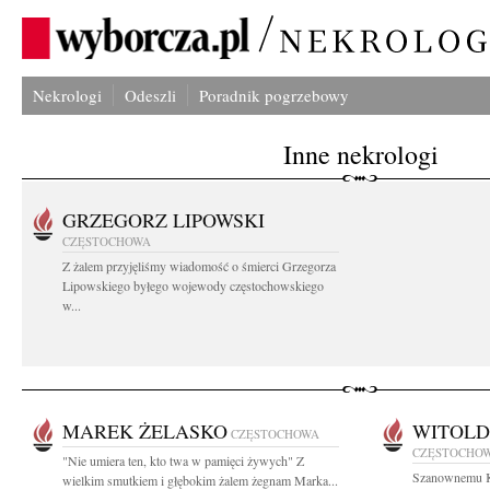
Nekrologi
Odeszli
Poradnik pogrzebowy
Inne nekrologi
GRZEGORZ LIPOWSKI
CZĘSTOCHOWA
Z żalem przyjęliśmy wiadomość o śmierci Grzegorza
Lipowskiego byłego wojewody częstochowskiego
w...
MAREK ŻELASKO
WITOLD
CZĘSTOCHOWA
CZĘSTOCHO
"Nie umiera ten, kto twa w pamięci żywych" Z
Szanownemu K
wielkim smutkiem i głębokim żalem żegnam Marka...