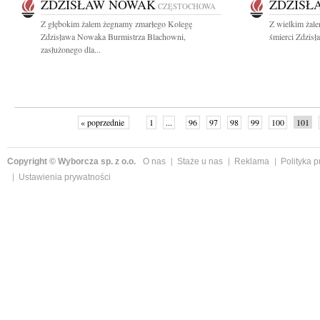
ZDZISŁAW NOWAK
ZDZISŁ
CZĘSTOCHOWA
Z głębokim żalem żegnamy zmarłego Kolegę
Z wielkim żal
Zdzisława Nowaka Burmistrza Blachowni,
śmierci Zdzis
zasłużonego dla...
« poprzednie
1
...
96
97
98
99
100
101
Copyright © Wyborcza sp. z o.o.
O nas
Staże u nas
Reklama
Polityka 
Ustawienia prywatności