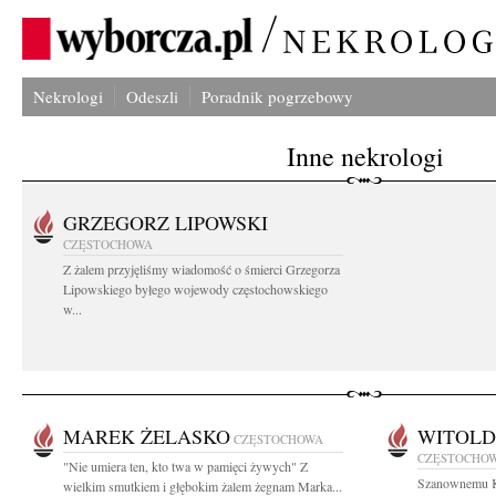
Nekrologi
Odeszli
Poradnik pogrzebowy
Inne nekrologi
GRZEGORZ LIPOWSKI
CZĘSTOCHOWA
Z żalem przyjęliśmy wiadomość o śmierci Grzegorza
Lipowskiego byłego wojewody częstochowskiego
w...
MAREK ŻELASKO
WITOLD
CZĘSTOCHOWA
CZĘSTOCHO
"Nie umiera ten, kto twa w pamięci żywych" Z
Szanownemu K
wielkim smutkiem i głębokim żalem żegnam Marka...