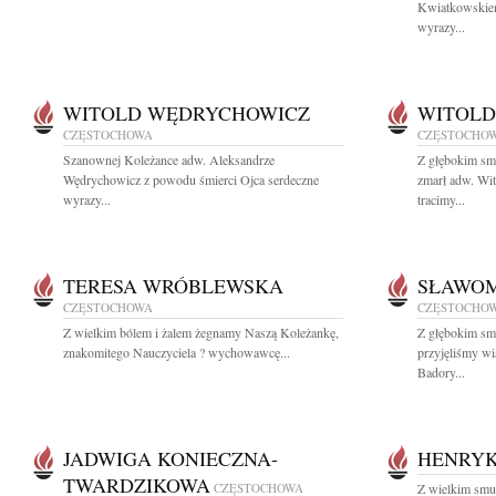
Kwiatkowskiem
wyrazy...
WITOLD WĘDRYCHOWICZ
WITOLD
CZĘSTOCHOWA
CZĘSTOCHO
Szanownej Koleżance adw. Aleksandrze
Z głębokim sm
Wędrychowicz z powodu śmierci Ojca serdeczne
zmarł adw. W
wyrazy...
tracimy...
TERESA WRÓBLEWSKA
SŁAWOM
CZĘSTOCHOWA
CZĘSTOCHO
Z wielkim bólem i żalem żegnamy Naszą Koleżankę,
Z głębokim sm
znakomitego Nauczyciela ? wychowawcę...
przyjęliśmy w
Badory...
JADWIGA KONIECZNA-
HENRYK
TWARDZIKOWA
CZĘSTOCHOWA
Z wielkim smu