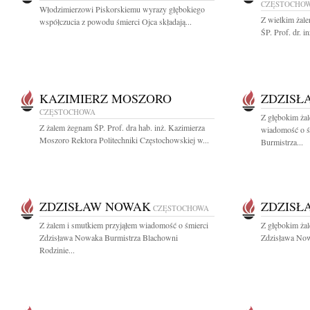
CZĘSTOCHO
Włodzimierzowi Piskorskiemu wyrazy głębokiego
Z wielkim żal
współczucia z powodu śmierci Ojca składają...
ŚP. Prof. dr. 
KAZIMIERZ MOSZORO
ZDZISŁ
CZĘSTOCHOWA
Z głębokim żal
Z żalem żegnam ŚP. Prof. dra hab. inż. Kazimierza
wiadomość o ś
Moszoro Rektora Politechniki Częstochowskiej w...
Burmistrza...
ZDZISŁAW NOWAK
ZDZISŁ
CZĘSTOCHOWA
Z żalem i smutkiem przyjąłem wiadomość o śmierci
Z głębokim ża
Zdzisława Nowaka Burmistrza Blachowni
Zdzisława Now
Rodzinie...