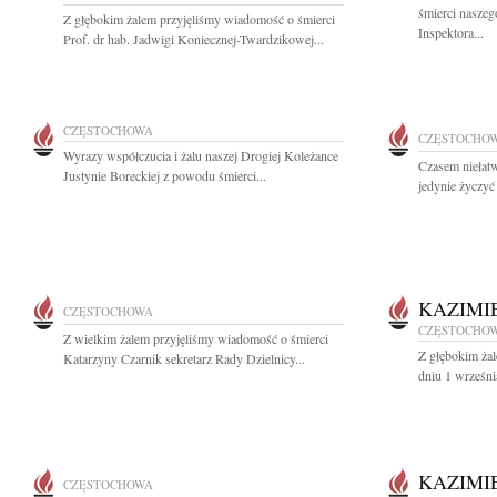
śmierci nasze
Z głębokim żalem przyjęliśmy wiadomość o śmierci
Inspektora...
Prof. dr hab. Jadwigi Koniecznej-Twardzikowej...
CZĘSTOCHOWA
CZĘSTOCHO
Wyrazy współczucia i żalu naszej Drogiej Koleżance
Czasem niełat
Justynie Boreckiej z powodu śmierci...
jedynie życzyć 
KAZIMI
CZĘSTOCHOWA
CZĘSTOCHO
Z wielkim żalem przyjęliśmy wiadomość o śmierci
Z głębokim ża
Katarzyny Czarnik sekretarz Rady Dzielnicy...
dniu 1 wrześni
KAZIMI
CZĘSTOCHOWA