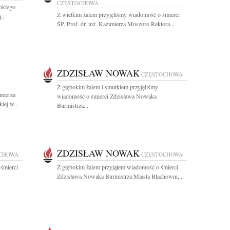
CZĘSTOCHOWA
okiego
Z wielkim żalem przyjęliśmy wiadomość o śmierci
...
ŚP. Prof. dr. inż. Kazimierza Moszoro Rektora...
ZDZISŁAW NOWAK
CZĘSTOCHOWA
Z głębokim żalem i smutkiem przyjęliśmy
imierza
wiadomość o śmierci Zdzisława Nowaka
iej w...
Burmistrza...
ZDZISŁAW NOWAK
CHOWA
CZĘSTOCHOWA
śmierci
Z głębokim żalem przyjąłem wiadomość o śmierci
Zdzisława Nowaka Burmistrza Miasta Blachowni,...