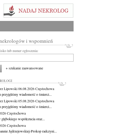
 nekrologów i wspomnień
wisko lub numer ogłoszenia:
+ szukanie zaawansowane
KROLOGI
rz Lipowski
06.08.2026
Częstochowa
m przyjęliśmy wiadomość o śmierci...
rz Lipowski
05.08.2026
Częstochowa
m przyjęliśmy wiadomość o śmierci...
.2026
Częstochowa
 głębokiego współczucia oraz...
.2026
Częstochowa
oannie Jędrzejowskiej-Prokop radczyni...