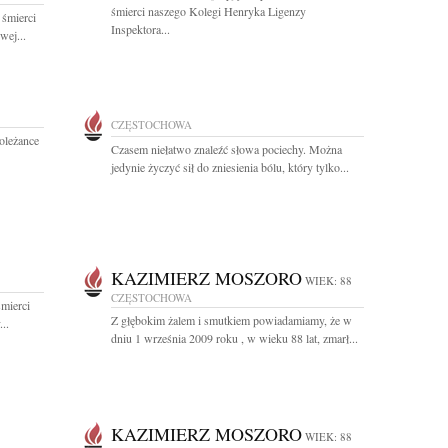
śmierci naszego Kolegi Henryka Ligenzy
 śmierci
Inspektora...
wej...
CZĘSTOCHOWA
oleżance
Czasem niełatwo znaleźć słowa pociechy. Można
jedynie życzyć sił do zniesienia bólu, który tylko...
KAZIMIERZ MOSZORO
WIEK: 88
CZĘSTOCHOWA
mierci
Z głębokim żalem i smutkiem powiadamiamy, że w
..
dniu 1 września 2009 roku , w wieku 88 lat, zmarł...
KAZIMIERZ MOSZORO
WIEK: 88