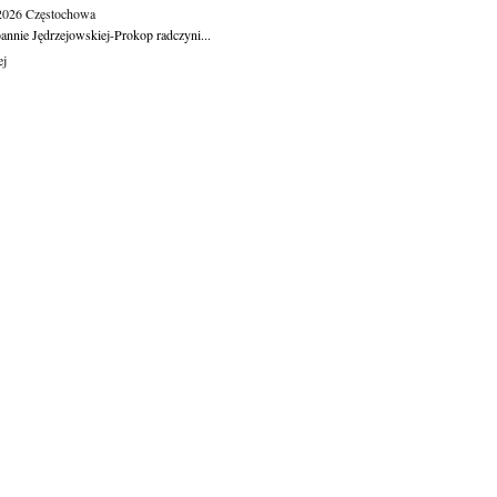
.2026
Częstochowa
oannie Jędrzejowskiej-Prokop radczyni...
ej