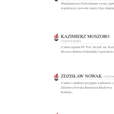
Włodzimierzowi Piskorskiemu wyrazy głęb
współczucia z powodu śmierci Ojca składają
KAZIMIERZ MOSZORO
CZĘSTOCHOWA
Z żalem żegnam ŚP. Prof. dra hab. inż. Kaz
Moszoro Rektora Politechniki Częstochowsk
ZDZISŁAW NOWAK
CZĘSTO
Z żalem i smutkiem przyjąłem wiadomość o 
Zdzisława Nowaka Burmistrza Blachowni
Rodzinie...