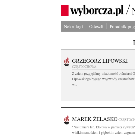
Nekrologi
Odeszli
Poradnik po
GRZEGORZ LIPOWSKI
CZĘSTOCHOWA
Z żalem przyjęliśmy wiadomość o śmierci 
Lipowskiego byłego wojewody częstochow
w...
MAREK ŻELASKO
CZĘSTOC
"Nie umiera ten, kto twa w pamięci żywych
wielkim smutkiem i głębokim żalem żegnam