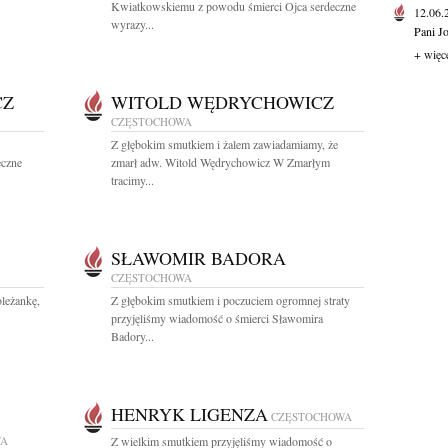
Kwiatkowskiemu z powodu śmierci Ojca serdeczne
12.06
wyrazy...
Pani J
+ więc
CZ
WITOLD WĘDRYCHOWICZ
CZĘSTOCHOWA
Z głębokim smutkiem i żalem zawiadamiamy, że
eczne
zmarł adw. Witold Wędrychowicz W Zmarłym
tracimy...
SŁAWOMIR BADORA
CZĘSTOCHOWA
leżankę,
Z głębokim smutkiem i poczuciem ogromnej straty
przyjęliśmy wiadomość o śmierci Sławomira
Badory...
HENRYK LIGENZA
CZĘSTOCHOWA
WA
Z wielkim smutkiem przyjęliśmy wiadomość o