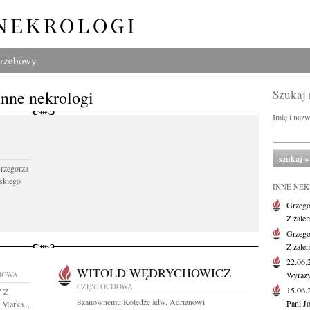
grzebowy
Inne nekrologi
Szukaj
Imię i naz
Grzegorza
skiego
INNE NE
Grzego
Z żale
Grzego
Z żale
22.06
WITOLD WĘDRYCHOWICZ
HOWA
Wyrazy
CZĘSTOCHOWA
15.06
" Z
Szanownemu Koledze adw. Adrianowi
Pani J
 Marka...