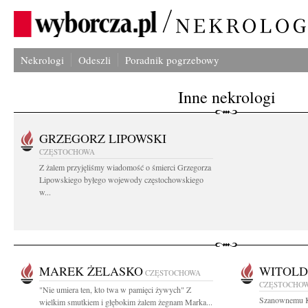
Nekrologi
Odeszli
Poradnik pogrzebowy
Inne nekrologi
GRZEGORZ LIPOWSKI
CZĘSTOCHOWA
Z żalem przyjęliśmy wiadomość o śmierci Grzegorza
Lipowskiego byłego wojewody częstochowskiego
w...
MAREK ŻELASKO
WITOLD
CZĘSTOCHOWA
CZĘSTOCHO
"Nie umiera ten, kto twa w pamięci żywych" Z
Szanownemu K
wielkim smutkiem i głębokim żalem żegnam Marka...