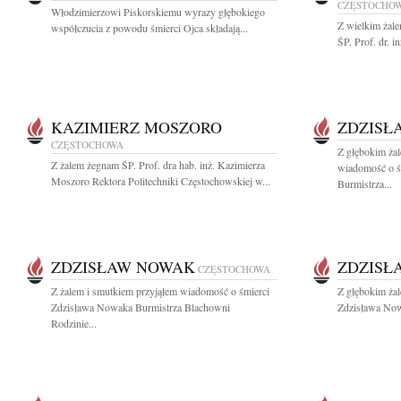
CZĘSTOCHO
Włodzimierzowi Piskorskiemu wyrazy głębokiego
Z wielkim żal
współczucia z powodu śmierci Ojca składają...
ŚP. Prof. dr. 
KAZIMIERZ MOSZORO
ZDZISŁ
CZĘSTOCHOWA
Z głębokim żal
Z żalem żegnam ŚP. Prof. dra hab. inż. Kazimierza
wiadomość o ś
Moszoro Rektora Politechniki Częstochowskiej w...
Burmistrza...
ZDZISŁAW NOWAK
ZDZISŁ
CZĘSTOCHOWA
Z żalem i smutkiem przyjąłem wiadomość o śmierci
Z głębokim ża
Zdzisława Nowaka Burmistrza Blachowni
Zdzisława Now
Rodzinie...