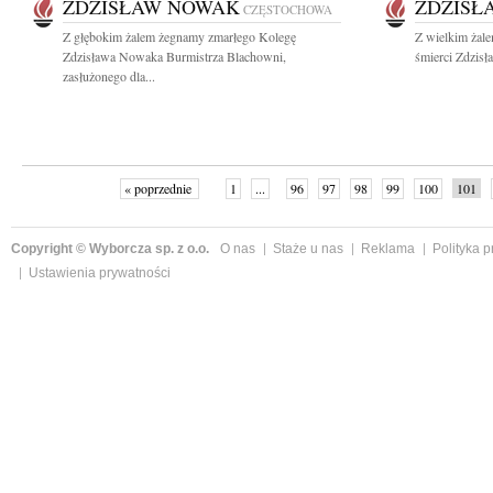
ZDZISŁAW NOWAK
ZDZISŁ
CZĘSTOCHOWA
Z głębokim żalem żegnamy zmarłego Kolegę
Z wielkim żal
Zdzisława Nowaka Burmistrza Blachowni,
śmierci Zdzis
zasłużonego dla...
« poprzednie
1
...
96
97
98
99
100
101
Copyright © Wyborcza sp. z o.o.
O nas
Staże u nas
Reklama
Polityka 
Ustawienia prywatności