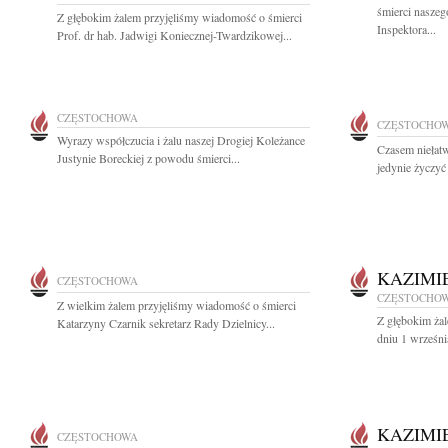
śmierci nasze
Z głębokim żalem przyjęliśmy wiadomość o śmierci
Inspektora...
Prof. dr hab. Jadwigi Koniecznej-Twardzikowej...
CZĘSTOCHOWA
CZĘSTOCHO
Wyrazy współczucia i żalu naszej Drogiej Koleżance
Czasem niełat
Justynie Boreckiej z powodu śmierci...
jedynie życzyć 
KAZIMI
CZĘSTOCHOWA
CZĘSTOCHO
Z wielkim żalem przyjęliśmy wiadomość o śmierci
Z głębokim ża
Katarzyny Czarnik sekretarz Rady Dzielnicy...
dniu 1 wrześni
KAZIMI
CZĘSTOCHOWA