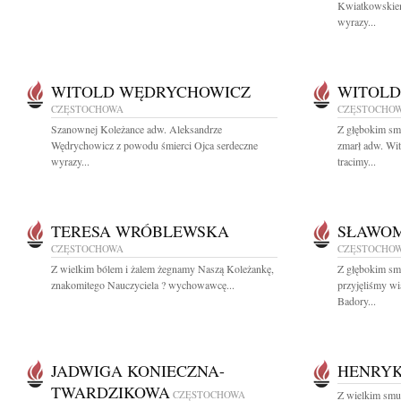
Kwiatkowskiem
wyrazy...
WITOLD WĘDRYCHOWICZ
WITOLD
CZĘSTOCHOWA
CZĘSTOCHO
Szanownej Koleżance adw. Aleksandrze
Z głębokim sm
Wędrychowicz z powodu śmierci Ojca serdeczne
zmarł adw. W
wyrazy...
tracimy...
TERESA WRÓBLEWSKA
SŁAWOM
CZĘSTOCHOWA
CZĘSTOCHO
Z wielkim bólem i żalem żegnamy Naszą Koleżankę,
Z głębokim sm
znakomitego Nauczyciela ? wychowawcę...
przyjęliśmy w
Badory...
JADWIGA KONIECZNA-
HENRYK
TWARDZIKOWA
CZĘSTOCHOWA
Z wielkim smu