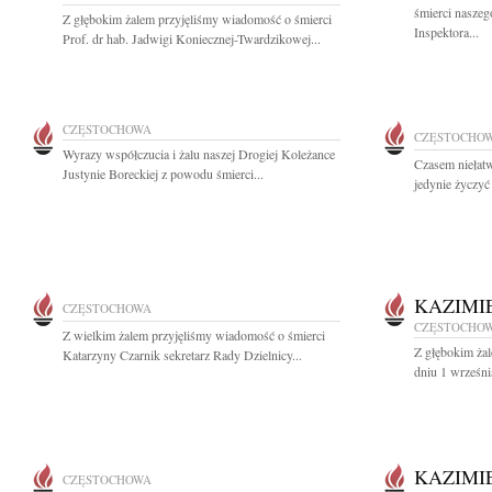
śmierci nasze
Z głębokim żalem przyjęliśmy wiadomość o śmierci
Inspektora...
Prof. dr hab. Jadwigi Koniecznej-Twardzikowej...
CZĘSTOCHOWA
CZĘSTOCHO
Wyrazy współczucia i żalu naszej Drogiej Koleżance
Czasem niełat
Justynie Boreckiej z powodu śmierci...
jedynie życzyć 
KAZIMI
CZĘSTOCHOWA
CZĘSTOCHO
Z wielkim żalem przyjęliśmy wiadomość o śmierci
Z głębokim ża
Katarzyny Czarnik sekretarz Rady Dzielnicy...
dniu 1 wrześni
KAZIMI
CZĘSTOCHOWA