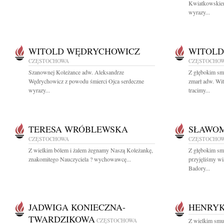
Kwiatkowskiem
wyrazy...
WITOLD WĘDRYCHOWICZ
WITOLD
CZĘSTOCHOWA
CZĘSTOCHO
Szanownej Koleżance adw. Aleksandrze
Z głębokim sm
Wędrychowicz z powodu śmierci Ojca serdeczne
zmarł adw. W
wyrazy...
tracimy...
TERESA WRÓBLEWSKA
SŁAWOM
CZĘSTOCHOWA
CZĘSTOCHO
Z wielkim bólem i żalem żegnamy Naszą Koleżankę,
Z głębokim sm
znakomitego Nauczyciela ? wychowawcę...
przyjęliśmy w
Badory...
JADWIGA KONIECZNA-
HENRYK
TWARDZIKOWA
CZĘSTOCHOWA
Z wielkim smu