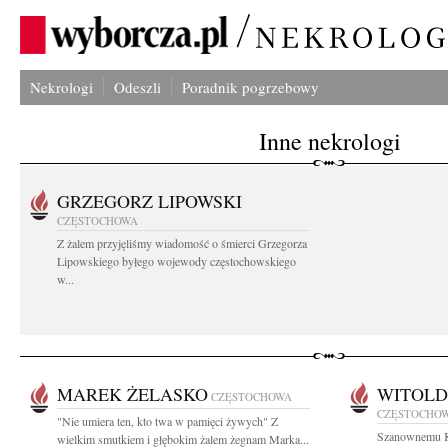
Nekrologi
Odeszli
Poradnik pogrzebowy
Inne nekrologi
GRZEGORZ LIPOWSKI
CZĘSTOCHOWA
Z żalem przyjęliśmy wiadomość o śmierci Grzegorza
Lipowskiego byłego wojewody częstochowskiego
w...
MAREK ŻELASKO
WITOLD
CZĘSTOCHOWA
CZĘSTOCHO
"Nie umiera ten, kto twa w pamięci żywych" Z
Szanownemu K
wielkim smutkiem i głębokim żalem żegnam Marka...