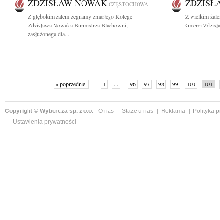
ZDZISŁAW NOWAK
ZDZISŁ
CZĘSTOCHOWA
Z głębokim żalem żegnamy zmarłego Kolegę
Z wielkim żal
Zdzisława Nowaka Burmistrza Blachowni,
śmierci Zdzis
zasłużonego dla...
« poprzednie
1
...
96
97
98
99
100
101
Copyright © Wyborcza sp. z o.o.
O nas
Staże u nas
Reklama
Polityka 
Ustawienia prywatności