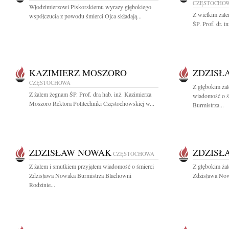
CZĘSTOCHO
Włodzimierzowi Piskorskiemu wyrazy głębokiego
Z wielkim żal
współczucia z powodu śmierci Ojca składają...
ŚP. Prof. dr. 
KAZIMIERZ MOSZORO
ZDZISŁ
CZĘSTOCHOWA
Z głębokim żal
Z żalem żegnam ŚP. Prof. dra hab. inż. Kazimierza
wiadomość o ś
Moszoro Rektora Politechniki Częstochowskiej w...
Burmistrza...
ZDZISŁAW NOWAK
ZDZISŁ
CZĘSTOCHOWA
Z żalem i smutkiem przyjąłem wiadomość o śmierci
Z głębokim ża
Zdzisława Nowaka Burmistrza Blachowni
Zdzisława Now
Rodzinie...