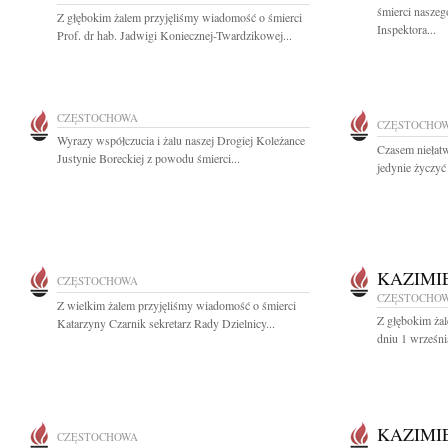
śmierci nasze
Z głębokim żalem przyjęliśmy wiadomość o śmierci
Inspektora...
Prof. dr hab. Jadwigi Koniecznej-Twardzikowej...
CZĘSTOCHOWA
CZĘSTOCHO
Wyrazy współczucia i żalu naszej Drogiej Koleżance
Czasem niełat
Justynie Boreckiej z powodu śmierci...
jedynie życzyć 
KAZIMI
CZĘSTOCHOWA
CZĘSTOCHO
Z wielkim żalem przyjęliśmy wiadomość o śmierci
Z głębokim ża
Katarzyny Czarnik sekretarz Rady Dzielnicy...
dniu 1 wrześni
KAZIMI
CZĘSTOCHOWA