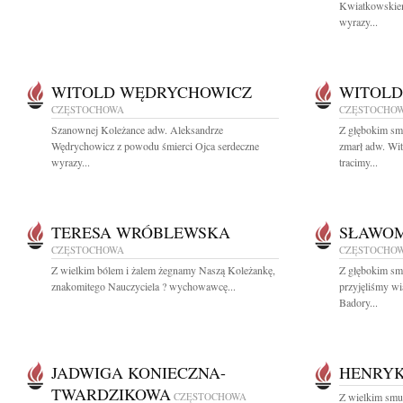
Kwiatkowskiem
wyrazy...
WITOLD WĘDRYCHOWICZ
WITOLD
CZĘSTOCHOWA
CZĘSTOCHO
Szanownej Koleżance adw. Aleksandrze
Z głębokim sm
Wędrychowicz z powodu śmierci Ojca serdeczne
zmarł adw. W
wyrazy...
tracimy...
TERESA WRÓBLEWSKA
SŁAWOM
CZĘSTOCHOWA
CZĘSTOCHO
Z wielkim bólem i żalem żegnamy Naszą Koleżankę,
Z głębokim sm
znakomitego Nauczyciela ? wychowawcę...
przyjęliśmy w
Badory...
JADWIGA KONIECZNA-
HENRYK
TWARDZIKOWA
CZĘSTOCHOWA
Z wielkim smu