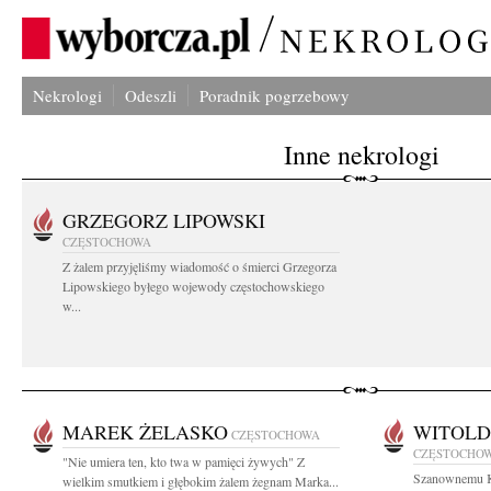
Nekrologi
Odeszli
Poradnik pogrzebowy
Inne nekrologi
GRZEGORZ LIPOWSKI
CZĘSTOCHOWA
Z żalem przyjęliśmy wiadomość o śmierci Grzegorza
Lipowskiego byłego wojewody częstochowskiego
w...
MAREK ŻELASKO
WITOLD
CZĘSTOCHOWA
CZĘSTOCHO
"Nie umiera ten, kto twa w pamięci żywych" Z
Szanownemu K
wielkim smutkiem i głębokim żalem żegnam Marka...