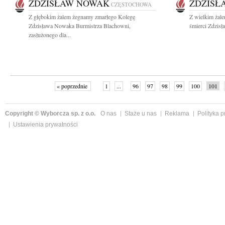
ZDZISŁAW NOWAK
ZDZISŁ
CZĘSTOCHOWA
Z głębokim żalem żegnamy zmarłego Kolegę
Z wielkim żal
Zdzisława Nowaka Burmistrza Blachowni,
śmierci Zdzis
zasłużonego dla...
« poprzednie
1
...
96
97
98
99
100
101
Copyright © Wyborcza sp. z o.o.
O nas
Staże u nas
Reklama
Polityka 
Ustawienia prywatności