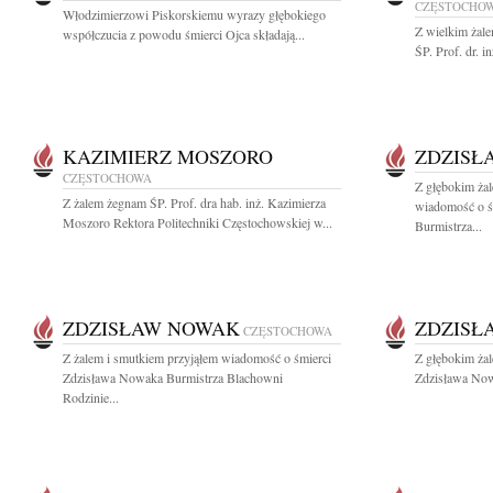
CZĘSTOCHO
Włodzimierzowi Piskorskiemu wyrazy głębokiego
Z wielkim żal
współczucia z powodu śmierci Ojca składają...
ŚP. Prof. dr. 
KAZIMIERZ MOSZORO
ZDZISŁ
CZĘSTOCHOWA
Z głębokim żal
Z żalem żegnam ŚP. Prof. dra hab. inż. Kazimierza
wiadomość o ś
Moszoro Rektora Politechniki Częstochowskiej w...
Burmistrza...
ZDZISŁAW NOWAK
ZDZISŁ
CZĘSTOCHOWA
Z żalem i smutkiem przyjąłem wiadomość o śmierci
Z głębokim ża
Zdzisława Nowaka Burmistrza Blachowni
Zdzisława Now
Rodzinie...