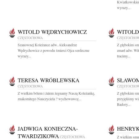
Kwiatkowskiem
wyrazy...
WITOLD WĘDRYCHOWICZ
WITOLD
CZĘSTOCHOWA
CZĘSTOCHO
Szanownej Koleżance adw. Aleksandrze
Z głębokim sm
Wędrychowicz z powodu śmierci Ojca serdeczne
zmarł adw. W
wyrazy...
tracimy...
TERESA WRÓBLEWSKA
SŁAWOM
CZĘSTOCHOWA
CZĘSTOCHO
Z wielkim bólem i żalem żegnamy Naszą Koleżankę,
Z głębokim sm
znakomitego Nauczyciela ? wychowawcę...
przyjęliśmy w
Badory...
JADWIGA KONIECZNA-
HENRYK
TWARDZIKOWA
CZĘSTOCHOWA
Z wielkim smu