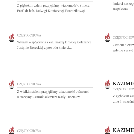
śmierci nasze
Z głębokim żalem przyjęliśmy wiadomość o śmierci
Inspektora...
Prof. dr hab. Jadwigi Koniecznej-Twardzikowej...
CZĘSTOCHOWA
CZĘSTOCHO
Wyrazy współczucia i żalu naszej Drogiej Koleżance
Czasem niełat
Justynie Boreckiej z powodu śmierci...
jedynie życzyć 
KAZIMI
CZĘSTOCHOWA
CZĘSTOCHO
Z wielkim żalem przyjęliśmy wiadomość o śmierci
Z głębokim ża
Katarzyny Czarnik sekretarz Rady Dzielnicy...
dniu 1 wrześni
KAZIMI
CZĘSTOCHOWA