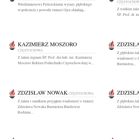
CZĘSTOCHO
Włodzimierzowi Piskorskiemu wyrazy głębokiego
Z wielkim żal
współczucia z powodu śmierci Ojca składają...
ŚP. Prof. dr. 
KAZIMIERZ MOSZORO
ZDZISŁ
CZĘSTOCHOWA
Z głębokim żal
Z żalem żegnam ŚP. Prof. dra hab. inż. Kazimierza
wiadomość o ś
Moszoro Rektora Politechniki Częstochowskiej w...
Burmistrza...
ZDZISŁAW NOWAK
ZDZISŁ
CZĘSTOCHOWA
Z żalem i smutkiem przyjąłem wiadomość o śmierci
Z głębokim ża
Zdzisława Nowaka Burmistrza Blachowni
Zdzisława Now
Rodzinie...