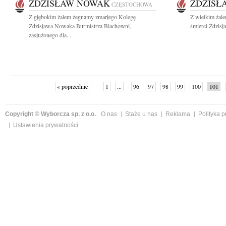
ZDZISŁAW NOWAK
ZDZISŁ
CZĘSTOCHOWA
Z głębokim żalem żegnamy zmarłego Kolegę
Z wielkim żal
Zdzisława Nowaka Burmistrza Blachowni,
śmierci Zdzis
zasłużonego dla...
« poprzednie
1
...
96
97
98
99
100
101
Copyright © Wyborcza sp. z o.o.
O nas
Staże u nas
Reklama
Polityka 
Ustawienia prywatności