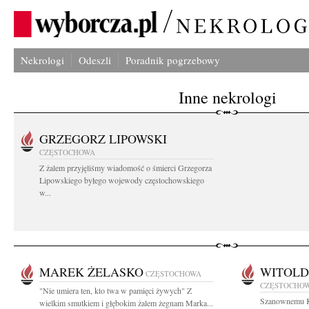
Nekrologi
Odeszli
Poradnik pogrzebowy
Inne nekrologi
GRZEGORZ LIPOWSKI
CZĘSTOCHOWA
Z żalem przyjęliśmy wiadomość o śmierci Grzegorza
Lipowskiego byłego wojewody częstochowskiego
w...
MAREK ŻELASKO
WITOLD
CZĘSTOCHOWA
CZĘSTOCHO
"Nie umiera ten, kto twa w pamięci żywych" Z
Szanownemu K
wielkim smutkiem i głębokim żalem żegnam Marka...