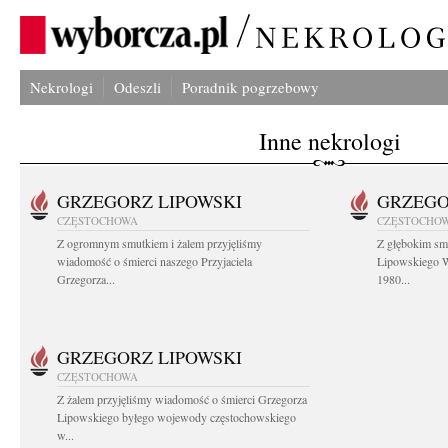
Nekrologi
Odeszli
Poradnik pogrzebowy
Inne nekrologi
GRZEGORZ LIPOWSKI
GRZEGO
CZĘSTOCHOWA
CZĘSTOCHO
Z ogromnym smutkiem i żalem przyjęliśmy
Z głębokim sm
wiadomość o śmierci naszego Przyjaciela
Lipowskiego W
Grzegorza...
1980...
GRZEGORZ LIPOWSKI
CZĘSTOCHOWA
Z żalem przyjęliśmy wiadomość o śmierci Grzegorza
Lipowskiego byłego wojewody częstochowskiego
w...