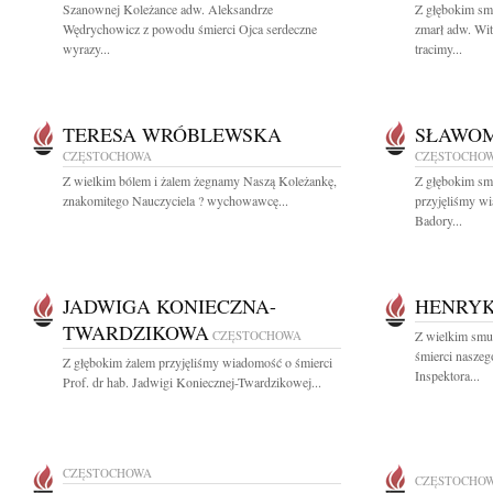
Szanownej Koleżance adw. Aleksandrze
Z głębokim sm
Wędrychowicz z powodu śmierci Ojca serdeczne
zmarł adw. W
wyrazy...
tracimy...
TERESA WRÓBLEWSKA
SŁAWOM
CZĘSTOCHOWA
CZĘSTOCHO
Z wielkim bólem i żalem żegnamy Naszą Koleżankę,
Z głębokim sm
znakomitego Nauczyciela ? wychowawcę...
przyjęliśmy w
Badory...
JADWIGA KONIECZNA-
HENRYK
TWARDZIKOWA
CZĘSTOCHOWA
Z wielkim smu
śmierci nasze
Z głębokim żalem przyjęliśmy wiadomość o śmierci
Inspektora...
Prof. dr hab. Jadwigi Koniecznej-Twardzikowej...
CZĘSTOCHOWA
CZĘSTOCHO