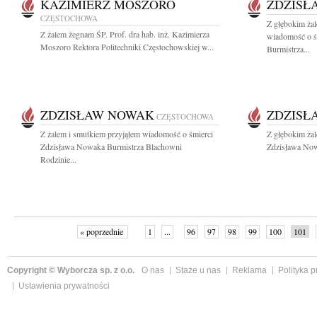
KAZIMIERZ MOSZORO
ZDZISŁ
CZĘSTOCHOWA
Z głębokim żal
Z żalem żegnam ŚP. Prof. dra hab. inż. Kazimierza
wiadomość o ś
Moszoro Rektora Politechniki Częstochowskiej w...
Burmistrza...
ZDZISŁAW NOWAK
ZDZISŁ
CZĘSTOCHOWA
Z żalem i smutkiem przyjąłem wiadomość o śmierci
Z głębokim ża
Zdzisława Nowaka Burmistrza Blachowni
Zdzisława Now
Rodzinie...
« poprzednie
1
...
96
97
98
99
100
101
Copyright © Wyborcza sp. z o.o.
O nas
Staże u nas
Reklama
Polityka 
Ustawienia prywatności