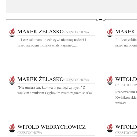
MAREK ŻELASKO
MAREK 
CZĘSTOCHOWA
... Lecz zaklinam - niech żywi nie tracą nadziei I
" ...Lecz zakli
przed narodem niosą oświaty kaganiec......
przed narodem 
MAREK ŻELASKO
WITOLD
CZĘSTOCHOWA
CZĘSTOCHO
"Nie umiera ten, kto twa w pamięci żywych" Z
Szanownemu K
wielkim smutkiem i głębokim żalem żegnam Marka...
Kwiatkowskiem
wyrazy...
WITOLD WĘDRYCHOWICZ
WITOLD
CZĘSTOCHOWA
CZĘSTOCHO